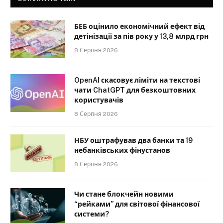
БЕБ оцінило економічний ефект від
детінізації за пів року у 13,8 млрд грн
8 Серпня 2026
OpenAI скасовує ліміти на текстові
чати ChatGPT для безкоштовних
користувачів
8 Серпня 2026
НБУ оштрафував два банки та 19
небанківських фінустанов
8 Серпня 2026
Чи стане блокчейн новими
“рейками” для світової фінансової
системи?