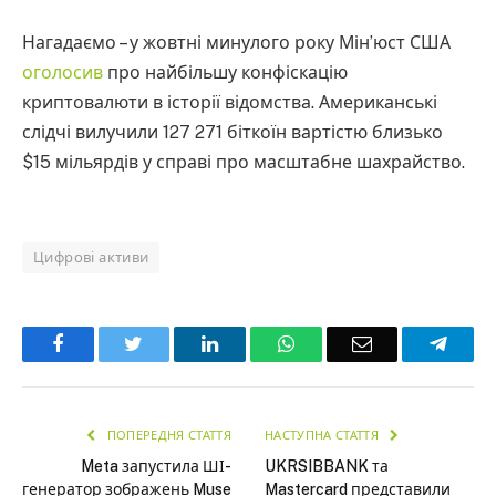
Нагадаємо – у жовтні минулого року Мін’юст США
оголосив
про найбільшу конфіскацію
криптовалюти в історії відомства. Американські
слідчі вилучили 127 271 біткоїн вартістю близько
$15 мільярдів у справі про масштабне шахрайство.
Цифрові активи
Facebook
Twitter
LinkedIn
WhatsApp
Email
Teleg
ПОПЕРЕДНЯ СТАТТЯ
НАСТУПНА СТАТТЯ
Meta запустила ШІ-
UKRSIBBANK та
генератор зображень Muse
Mastercard представили