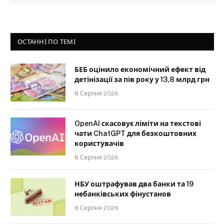
ОСТАННІ ПО ТЕМІ
БЕБ оцінило економічний ефект від
детінізації за пів року у 13,8 млрд грн
8 Серпня 2026
OpenAI скасовує ліміти на текстові
чати ChatGPT для безкоштовних
користувачів
8 Серпня 2026
НБУ оштрафував два банки та 19
небанківських фінустанов
8 Серпня 2026