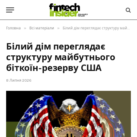
»
»
Головна
Всі матеріали
Білий дім переглядає структуру майбутнього біткоїн-резерву США
Білий дім переглядає
структуру майбутнього
біткоїн-резерву США
8 Липня 2026