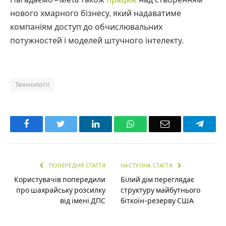
нового хмарного бізнесу, який надаватиме
компаніям доступ до обчислювальних
потужностей і моделей штучного інтелекту.
Технології
Facebook
Twitter
LinkedIn
WhatsApp
Email
Teleg
ПОПЕРЕДНЯ СТАТТЯ
НАСТУПНА СТАТТЯ
Користувачів попередили
Білий дім переглядає
про шахрайську розсилку
структуру майбутнього
від імені ДПС
біткоїн-резерву США