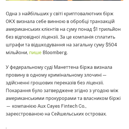
Одна з найбільших у світі криптовалютних бірж
OKX визнала себе винною в обробці транзакцій
американських клієнтів на суму понад $1 трильйон
без відповідної ліцензії. За це компанія сплатить
штрафи та відшкодування на загальну суму $504
мільйони,
пише
Bloomberg.
У федеральному суді Манеттена біржа визнала
провину в одному кримінальному злочині —
здійсненні грошових переказів без ліцензії.
Покарання було затверджене згідно з угодою між
американськими прокурорами та власником біржі
— компанією Aux Cayes Fintech Co.,
зареєстрованою на Сейшельських островах.