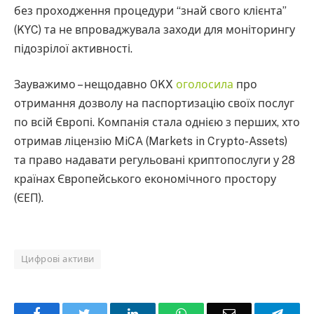
без проходження процедури “знай свого клієнта”
(KYC) та не впроваджувала заходи для моніторингу
підозрілої активності.
Зауважимо – нещодавно OKX
оголосила
про
отримання дозволу на паспортизацію своїх послуг
по всій Європі. Компанія стала однією з перших, хто
отримав ліцензію MiCA (Markets in Crypto-Assets)
та право надавати регульовані криптопослуги у 28
країнах Європейського економічного простору
(ЄЕП).
Цифрові активи
Facebook
Twitter
LinkedIn
WhatsApp
Email
Teleg