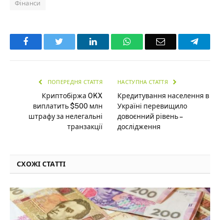
Фінанси
Facebook
Twitter
LinkedIn
WhatsApp
Email
Teleg
ПОПЕРЕДНЯ СТАТТЯ
НАСТУПНА СТАТТЯ
Криптобіржа OKX
Кредитування населення в
виплатить $500 млн
Україні перевищило
штрафу за нелегальні
довоєнний рівень –
транзакції
дослідження
СХОЖІ СТАТТІ