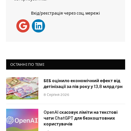
Вхід/реєстрація через соц. мережі
ОСТАННІ ПО ТЕМІ
БЕБ оцінило економічний ефект від
детінізації за пів року у 13,8 млрд грн
8 Серпня 2026
OpenAI скасовує ліміти на текстові
чати ChatGPT для безкоштовних
користувачів