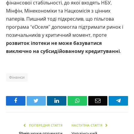
фінансової стабільності, до якої входять НБУ,
Мінфін, Мінекономіки та Нацкомісія з цінних
паперів. Пишний тоді підкреслив, що пільгова
програма “єОселя” допомогла підтримати ринок і
позичальників у критичний момент, проте
розвиток іпотеки не може базуватися
виключно на субсидійованому кредитуванні
.
Фінанси
Facebook
Twitter
LinkedIn
WhatsApp
Email
Teleg
ПОПЕРЕДНЯ СТАТТЯ
НАСТУПНА СТАТТЯ
Shein може отримати
Український