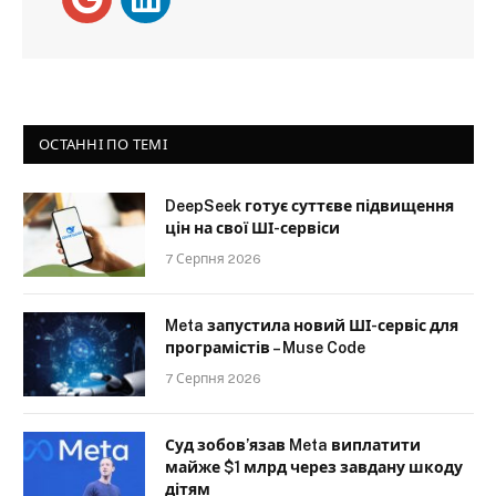
ОСТАННІ ПО ТЕМІ
DeepSeek готує суттєве підвищення
цін на свої ШІ-сервіси
7 Серпня 2026
Meta запустила новий ШІ-сервіс для
програмістів – Muse Code
7 Серпня 2026
Суд зобов’язав Meta виплатити
майже $1 млрд через завдану шкоду
дітям