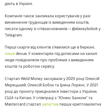
діють в Україні.
Компанія також закликала користувачів у разі
виникнення труднощів із виведенням коштів,
писати одному зі співзасновників — @alexeybobok у
Telegram.
Перші скарги від клієнтів з’явилися ще в березні,
пише
dev.ua. У коментарях під дописами на каналі
люди повідомляли про проблеми з виведенням
коштів та роботою сервісу.
Стартап Weld Money заснували у 2020 році Олексій
Мерецький, Олексій Бобок та Ірина Лоренс. У 2021
році до проєкту приєдналися інвестори з України,
США та Китаю. У співпраці з “Юнекс Банком” та
Mastercard стартап
запустив
першу криптовалютну