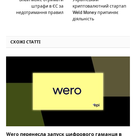
штрафи в ЄС за
криптовалютний стартап
недотримання правил
Weld Money припиняє
діяльність
СХОЖІ СТАТТІ
Wero перенесла запуск цифрового гаманця в