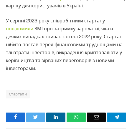
картку для користувачів в Україні.
У серпні 2023 року співробітники стартапу
повідомили
ЗМІ про затримку зарплатні, яка в
деяких випадках триває з осені 2022 року. Стартап
нібито постав перед фінансовими труднощами на
тлі втрати інвесторів, викрадення криптовалюти у
керівництва та зірваних переговорів з новими
інвесторами.
Стартапи
Facebook
Twitter
LinkedIn
WhatsApp
Email
Teleg