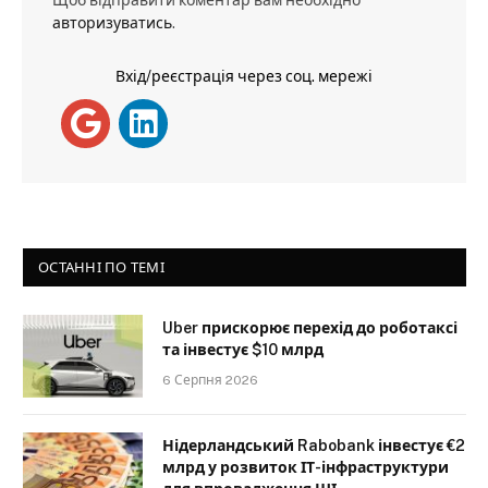
Щоб відправити коментар вам необхідно
авторизуватись
.
Вхід/реєстрація через соц. мережі
ОСТАННІ ПО ТЕМІ
Uber прискорює перехід до роботаксі
та інвестує $10 млрд
6 Серпня 2026
Нідерландський Rabobank інвестує €2
млрд у розвиток ІТ-інфраструктури