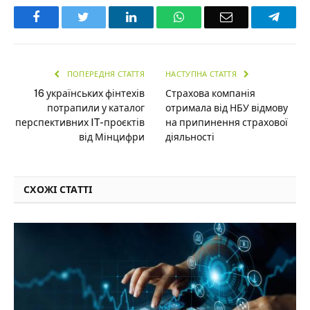
Facebook
Twitter
LinkedIn
WhatsApp
Email
Teleg
ПОПЕРЕДНЯ СТАТТЯ
НАСТУПНА СТАТТЯ
16 українських фінтехів
Страхова компанія
потрапили у каталог
отримала від НБУ відмову
перспективних IT-проєктів
на припинення страхової
від Мінцифри
діяльності
СХОЖІ СТАТТІ