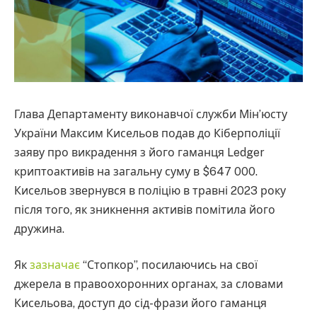
Глава Департаменту виконавчої служби Мін’юсту
України Максим Кисельов подав до Кіберполіції
заяву про викрадення з його гаманця Ledger
криптоактивів на загальну суму в $647 000.
Кисельов звернувся в поліцію в травні 2023 року
після того, як зникнення активів помітила його
дружина.
Як
зазначає
“Стопкор”, посилаючись на свої
джерела в правоохоронних органах, за словами
Кисельова, доступ до сід-фрази його гаманця