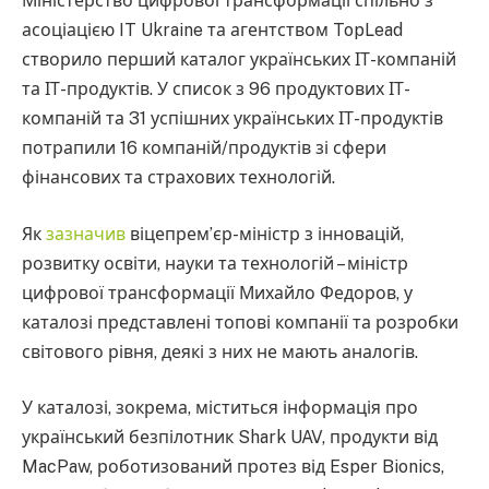
Міністерство цифрової трансформації спільно з
асоціацією IT Ukraine та агентством TopLead
створило перший каталог українських ІТ-компаній
та ІТ-продуктів. У список з 96 продуктових ІТ-
компаній та 31 успішних українських ІТ-продуктів
потрапили 16 компаній/продуктів зі сфери
фінансових та страхових технологій.
Як
зазначив
віцепрем’єр-міністр з інновацій,
розвитку освіти, науки та технологій – міністр
цифрової трансформації Михайло Федоров, у
каталозі представлені топові компанії та розробки
світового рівня, деякі з них не мають аналогів.
У каталозі, зокрема, міститься інформація про
український безпілотник Shark UAV, продукти від
MacPaw, роботизований протез від Esper Bionics,