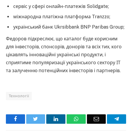
сервіс у сфері онлайн-платежів Solidgate;
міжнародна платіжна платформа Tranzzo;
український банк Ukrsibbank BNP Paribas Group;
Федоров підкреслює, що каталог буде корисним
для інвесторів, спонсорів, донорів та всіх тих, кого
цікавлять інноваційні українські продукти, і
сприятиме популяризації українського сектору ІТ
та залученню потенційних інвесторів і партнерів.
Технології
Facebook
Twitter
LinkedIn
WhatsApp
Email
Teleg