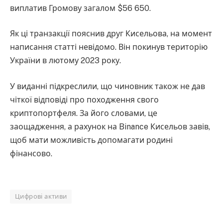
виплатив Громову загалом $56 650.
Як ці транзакції пояснив друг Кисельова, на момент
написання статті невідомо. Він покинув територію
України в лютому 2023 року.
У виданні підкреслили, що чиновник також не дав
чіткої відповіді про походження свого
криптопортфеля. За його словами, це
заощадження, а рахунок на Binance Кисельов завів,
щоб мати можливість допомагати родині
фінансово.
Цифрові активи