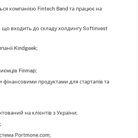
ься компанією Fintech Band та працює на
 що входить до складу холдингу Softinvest
панії Kindgeek;
риємців Finmap;
ми фінансовими продуктами для стартапів та
тований на клієнтів з України;
;
стема Portmone.com;