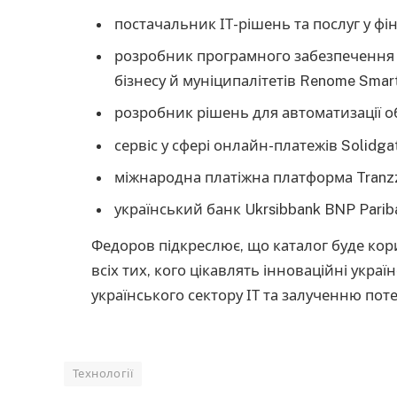
постачальник ІТ-рішень та послуг у фі
розробник програмного забезпечення т
бізнесу й муніципалітетів Renome Smart
розробник рішень для автоматизації об
сервіс у сфері онлайн-платежів Solidga
міжнародна платіжна платформа Tranz
український банк Ukrsibbank BNP Parib
Федоров підкреслює, що каталог буде кори
всіх тих, кого цікавлять інноваційні украї
українського сектору ІТ та залученню поте
Технології