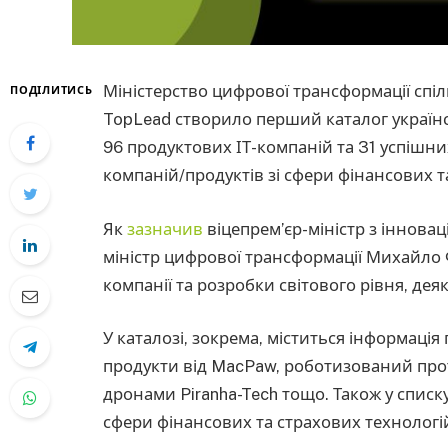
Міністерство цифрової трансформації спіль
ПОДІЛИТИСЬ
TopLead створило перший каталог українсь
96 продуктових ІТ-компаній та 31 успішни
компаній/продуктів зі сфери фінансових т
Як
зазначив
віцепрем’єр-міністр з інноваці
міністр цифрової трансформації Михайло Ф
компанії та розробки світового рівня, деяк
У каталозі, зокрема, міститься інформація
продукти від MacPaw, роботизований проте
дронами Piranha-Tech тощо. Також у списк
сфери фінансових та страхових технологі