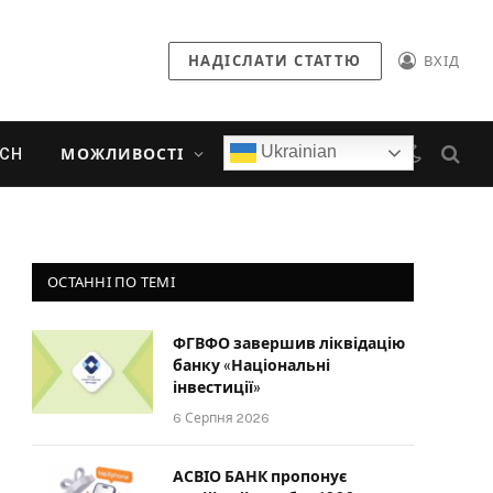
НАДІСЛАТИ СТАТТЮ
ВХІД
Ukrainian
ECH
МОЖЛИВОСТІ
ОСТАННІ ПО ТЕМІ
ФГВФО завершив ліквідацію
банку «Національні
інвестиції»
6 Серпня 2026
АСВІО БАНК пропонує