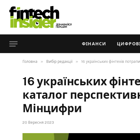
ФІНАНСИ
ЦИФРОВІ
»
»
Головна
Вибір редакції
16 українських фінтехів потрап
16 українських фінт
каталог перспективн
Мінцифри
20 Вересня 2023