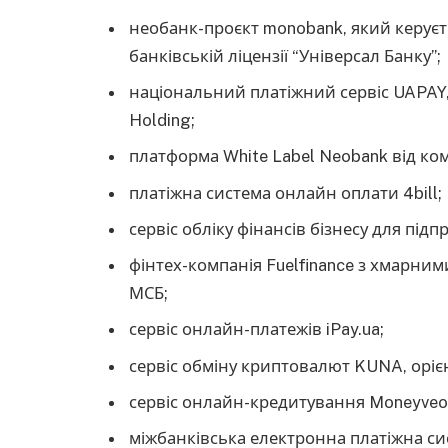
необанк-проєкт monobank, який керуєт
банківській ліцензії “Універсал Банку”;
національний платіжний сервіс UAPAY,
Holding;
платформа White Label Neobank від ком
платіжна система онлайн оплати 4bill;
сервіс обліку фінансів бізнесу для підп
фінтех-компанія Fuelfinance з хмарни
МСБ;
сервіс онлайн-платежів iPay.ua;
сервіс обміну криптовалют KUNA, орієн
сервіс онлайн-кредитування Moneyveo
міжбанківська електронна платіжна си