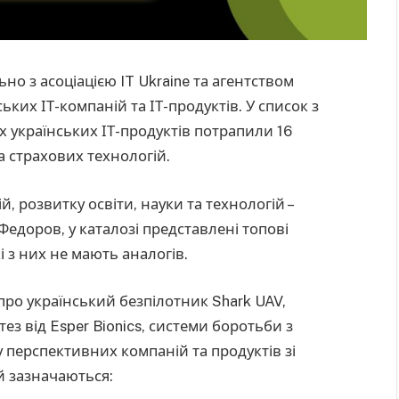
но з асоціацією IT Ukraine та агентством
ких ІТ-компаній та ІТ-продуктів. У список з
х українських ІТ-продуктів потрапили 16
а страхових технологій.
й, розвитку освіти, науки та технологій –
едоров, у каталозі представлені топові
і з них не мають аналогів.
 про український безпілотник Shark UAV,
з від Esper Bionics, системи боротьби з
у перспективних компаній та продуктів зі
й зазначаються: