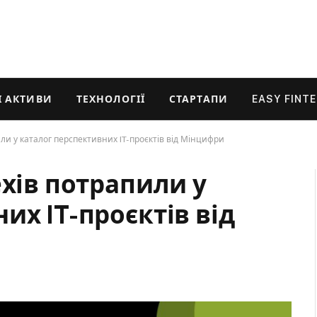
 АКТИВИ
ТЕХНОЛОГІЇ
СТАРТАПИ
EASY FINT
или у каталог перспективних IT-проєктів від Мінцифри
ехів потрапили у
их IT-проєктів від