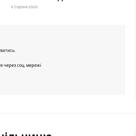
6 Серпня 2026
уватись
.
ія через соц. мережі