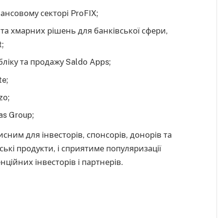
нансовому секторі ProFIX;
а хмарних рішень для банківської сфери,
;
ліку та продажу Saldo Apps;
te;
zo;
as Group;
сним для інвесторів, спонсорів, донорів та
нські продукти, і сприятиме популяризації
нційних інвесторів і партнерів.