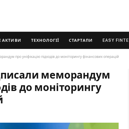
 АКТИВИ
ТЕХНОЛОГІЇ
СТАРТАПИ
EASY FINT
орандум про уніфікацію підходів до моніторингу фінансових операцій
ідписали меморандум
одів до моніторингу
й