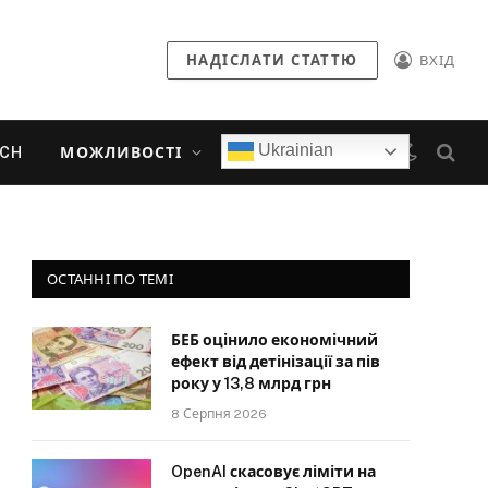
НАДІСЛАТИ СТАТТЮ
ВХІД
Ukrainian
ECH
МОЖЛИВОСТІ
ОСТАННІ ПО ТЕМІ
БЕБ оцінило економічний
ефект від детінізації за пів
року у 13,8 млрд грн
8 Серпня 2026
OpenAI скасовує ліміти на