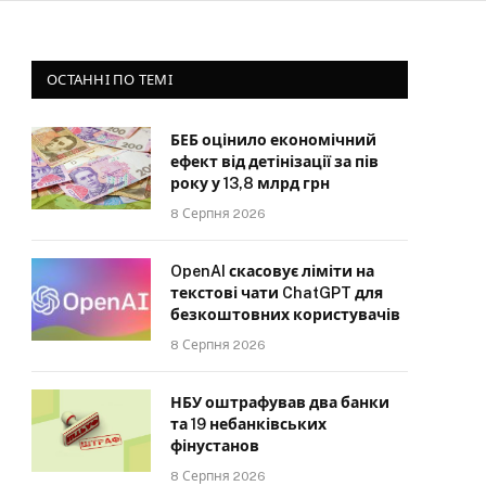
ОСТАННІ ПО ТЕМІ
БЕБ оцінило економічний
ефект від детінізації за пів
року у 13,8 млрд грн
8 Серпня 2026
OpenAI скасовує ліміти на
текстові чати ChatGPT для
безкоштовних користувачів
8 Серпня 2026
НБУ оштрафував два банки
та 19 небанківських
фінустанов
8 Серпня 2026