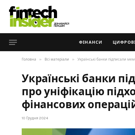
ФІНАНСИ
ЦИФРОВІ
»
»
Головна
Всі матеріали
Українські банки підписали мем
Українські банки п
про уніфікацію підх
фінансових операці
10 Грудня 2024