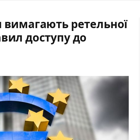
и вимагають ретельної
авил доступу до