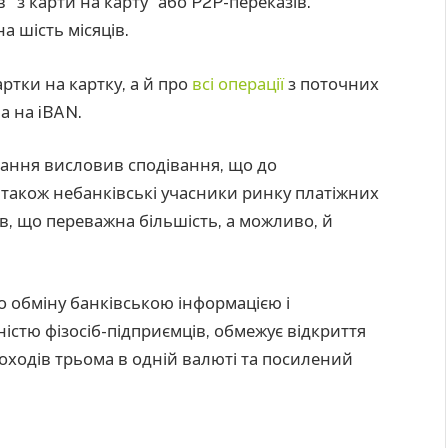
в “з карти на карту” або P2P-переказів.
 шість місяців.
артки на картку, а й про
всі операції
з поточних
а на iBAN.
сання висловив сподівання, що до
також небанківські учасники ринку платіжних
в, що переважна більшість, а можливо, й
 обміну банківською інформацією і
істю фізосіб-підприємців, обмежує відкриття
доходів трьома в одній валюті та посилений