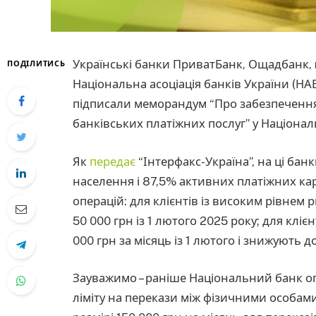
Українські банки ПриватБанк, Ощадбанк, 
ПОДІЛИТИСЬ
Національна асоціація банків України (НАБ
підписали меморандум “Про забезпечення
банківських платіжних послуг” у Націонал
Як
передає
“Інтерфакс-Україна”, на ці бан
населення і 87,5% активних платіжних ка
операцій: для клієнтів із високим рівнем 
50 000 грн із 1 лютого 2025 року; для клієн
000 грн за місяць із 1 лютого і знижують до
Зауважимо – раніше Національний банк о
ліміту на перекази між фізичними особам