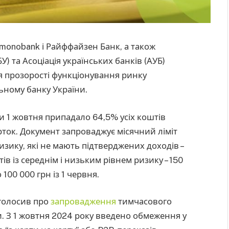
monobank і Райффайзен Банк, а також
У) та Асоціація українських банків (АУБ)
 прозорості функціонування ринку
ьному банку України.
ки 1 жовтня припадало 64,5% усіх коштів
рток. Документ запроваджує місячний ліміт
ризику, які не мають підтверджених доходів –
тів із середнім і низьким рівнем ризику – 150
 100 000 грн із 1 червня.
голосив про
запровадження
тимчасового
и. З 1 жовтня 2024 року введено обмеження у