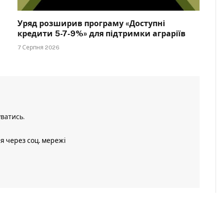
Уряд розширив програму «Доступні
кредити 5-7-9%» для підтримки аграріїв
7 Серпня 2026
уватись
.
ія через соц. мережі