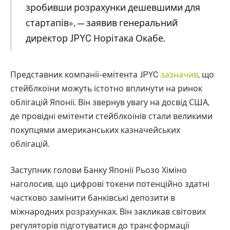
зробивши розрахунки дешевшими для
стартапів», — заявив генеральний
директор JPYC Норітака Окабе.
Представник компанії-емітента JPYC
зазначив
, що
стейблкоїни можуть істотно вплинути на ринок
облігацій Японії. Він звернув увагу на досвід США,
де провідні емітенти стейблкоїнів стали великими
покупцями американських казначейських
облігацій.
Заступник голови Банку Японії Рьозо Хіміно
наголосив, що цифрові токени потенційно здатні
частково замінити банківські депозити в
міжнародних розрахунках. Він закликав світових
регуляторів підготуватися до трансформації