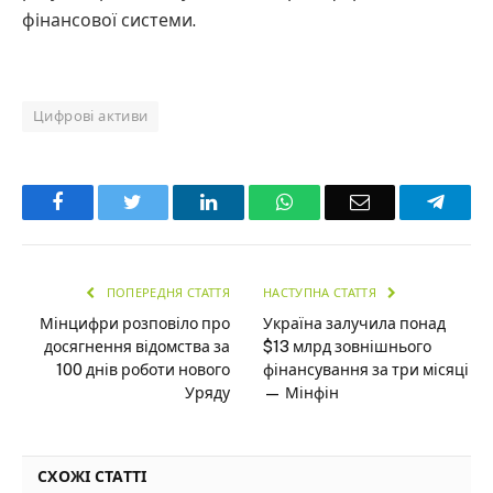
фінансової системи.
Цифрові активи
Facebook
Twitter
LinkedIn
WhatsApp
Email
Teleg
ПОПЕРЕДНЯ СТАТТЯ
НАСТУПНА СТАТТЯ
Мінцифри розповіло про
Україна залучила понад
досягнення відомства за
$13 млрд зовнішнього
100 днів роботи нового
фінансування за три місяці
Уряду
— Мінфін
СХОЖІ СТАТТІ