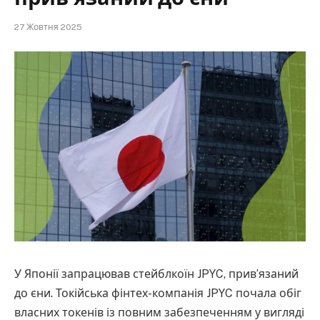
27 Жовтня 2025
У Японії запрацював стейблкоїн JPYC, прив’язаний
до єни. Токійська фінтех-компанія JPYC почала обіг
власних токенів із повним забезпеченням у вигляді