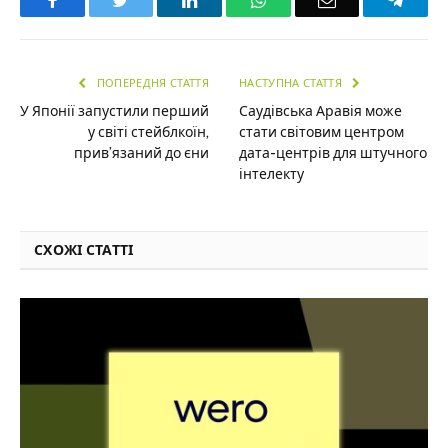
ПОПЕРЕДНЯ СТАТТЯ
НАСТУПНА СТАТТЯ
У Японії запустили перший
Саудівська Аравія може
у світі стейблкоїн,
стати світовим центром
прив’язаний до єни
дата-центрів для штучного
інтелекту
СХОЖІ СТАТТІ