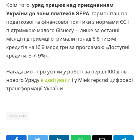
Крім того,
уряд працює над приєднанням
України до зони платежів SEPA
, гармонізацією
податкової та фінансової політики з нормами ЄС і
підтримкою малого бізнесу — лише за останні
місяці підприємці отримали понад 6,6 тисячі
кредитів на 16,9 млрд грн за програмою «Доступні
кредити: 5-7-9%».
Нагадаємо – про успіхи у роботі за перші 100 днів
нового Уряду
відзвітували
і у Міністерстві цифрової
трансформації України.
Фінанси
Facebook
Twitter
LinkedIn
WhatsApp
Email
Teleg