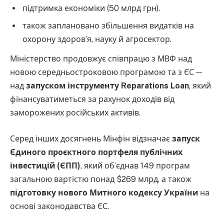
підтримка економіки (50 млрд грн).
також заплановано збільшення видатків на
охорону здоров’я, науку й агросектор.
Міністерство продовжує співпрацю з МВФ над
новою середньостроковою програмою та з ЄС —
над
запуском інструменту Reparations Loan
, який
фінансуватиметься за рахунок доходів від
заморожених російських активів.
Серед інших досягнень Мінфін відзначає
запуск
Єдиного проєктного портфеля публічних
інвестицій (ЄПП)
, який об’єднав 149 програм
загальною вартістю понад $269 млрд, а також
підготовку нового Митного кодексу України
на
основі законодавства ЄС.