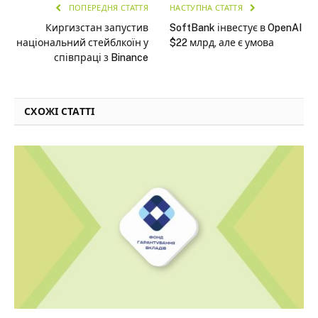
ПОПЕРЕДНЯ СТАТТЯ
НАСТУПНА СТАТТЯ
Киргизстан запустив
SoftBank інвестує в OpenAI
національний стейблкоїн у
$22 млрд, але є умова
співпраці з Binance
СХОЖІ СТАТТІ