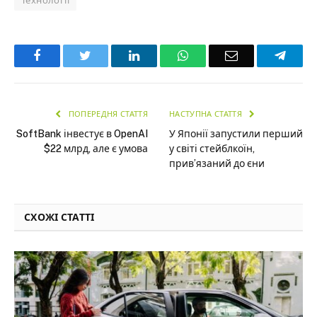
Технології
Facebook
Twitter
LinkedIn
WhatsApp
Email
Teleg
ПОПЕРЕДНЯ СТАТТЯ
НАСТУПНА СТАТТЯ
SoftBank інвестує в OpenAI
У Японії запустили перший
$22 млрд, але є умова
у світі стейблкоїн,
прив’язаний до єни
СХОЖІ СТАТТІ