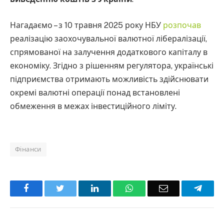
Нагадаємо – з 10 травня 2025 року НБУ
розпочав
реалізацію заохочувальної валютної лібералізації,
спрямованої на залучення додаткового капіталу в
економіку. Згідно з рішенням регулятора, українські
підприємства отримають можливість здійснювати
окремі валютні операції понад встановлені
обмеження в межах інвестиційного ліміту.
Фінанси
Facebook
Twitter
LinkedIn
WhatsApp
Email
Teleg