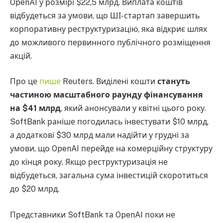
OpenAI у розмірі $22,5 млрд. Виплата коштів
відбудеться за умови, що ШІ-стартап завершить
корпоративну реструктуризацію, яка відкриє шлях
до можливого первинного публічного розміщення
акцій.
Про це
пише
Reuters. Виділені кошти
стануть
частиною масштабного раунду фінансування
на $41 млрд
, який анонсували у квітні цього року.
SoftBank раніше погодилась інвестувати $10 млрд,
а додаткові $30 млрд мали надійти у грудні за
умови, що OpenAI перейде на комерційну структуру
до кінця року. Якщо реструктуризація не
відбудеться, загальна сума інвестицій скоротиться
до $20 млрд.
Представники SoftBank та OpenAI поки не