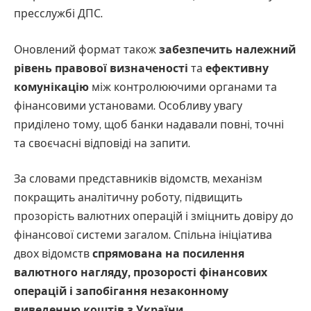
пресслужбі ДПС.
Оновлений формат також
забезпечить належний
рівень правової визначеності
та
ефективну
комунікацію
між контролюючими органами та
фінансовими установами. Особливу увагу
приділено тому, щоб банки надавали повні, точні
та своєчасні відповіді на запити.
За словами представників відомств, механізм
покращить аналітичну роботу, підвищить
прозорість валютних операцій і зміцнить довіру до
фінансової системи загалом. Спільна ініціатива
двох відомств
спрямована на посилення
валютного нагляду, прозорості фінансових
операцій і запобігання незаконному
виведенню коштів з України
.