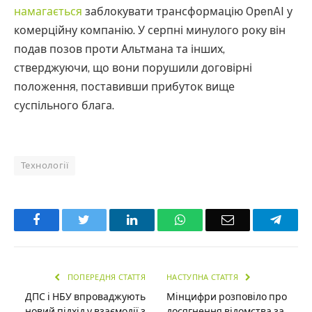
намагається
заблокувати трансформацію OpenAI у
комерційну компанію. У серпні минулого року він
подав позов проти Альтмана та інших,
стверджуючи, що вони порушили договірні
положення, поставивши прибуток вище
суспільного блага.
Технології
Facebook
Twitter
LinkedIn
WhatsApp
Email
Teleg
ПОПЕРЕДНЯ СТАТТЯ
НАСТУПНА СТАТТЯ
ДПС і НБУ впроваджують
Мінцифри розповіло про
новий підхід у взаємодії з
досягнення відомства за