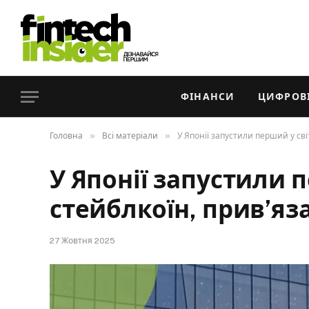
ФІНАНСИ
ЦИФРОВІ
»
»
Головна
Всі матеріали
У Японії запустили перший у сві
У Японії запустили п
стейблкоїн, прив’яз
27 Жовтня 2025