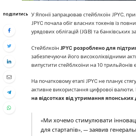
У Японії запрацював стейблкоїн JPYC, при
ПОДІЛИТИСЬ
JPYC почала обіг власних токенів із повн
урядових облігацій (JGB) та банківських
Стейблкоїн
JPYC розроблено для підтрим
забезпечуючи його високоліквідними акти
випустити стейблкоїни на 10 трильйонів 
На початковому етапі JPYC не планує стягу
активне використання цифрової валюти.
на відсотках від утримання японських
«Ми хочемо стимулювати інновац
для стартапів», — заявив генерал