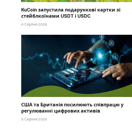
KuCoin запустила подарункові картки зі
стейблкоїнами USDT і USDC
6 Серпня 2026
США та Британія посилюють співпрацю у
регулюванні цифрових активів
5 Серпня 2026