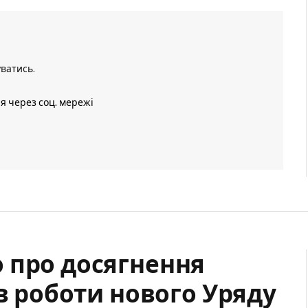
уватись
.
ія через соц. мережі
 про досягнення
ів роботи нового Уряду