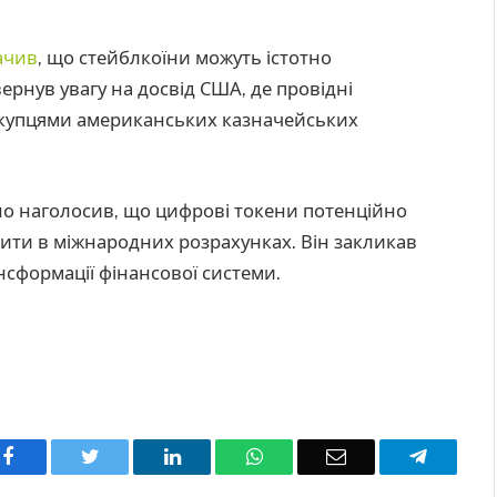
ачив
, що стейблкоїни можуть істотно
вернув увагу на досвід США, де провідні
окупцями американських казначейських
іно наголосив, що цифрові токени потенційно
зити в міжнародних розрахунках. Він закликав
ансформації фінансової системи.
Facebook
Twitter
LinkedIn
WhatsApp
Email
Telegra