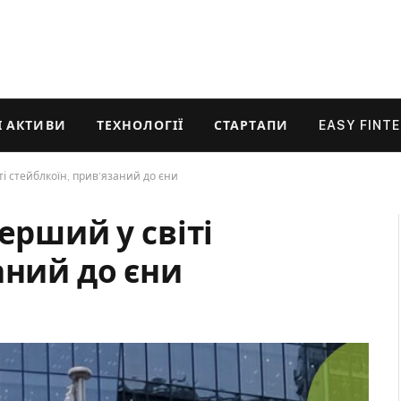
 АКТИВИ
ТЕХНОЛОГІЇ
СТАРТАПИ
EASY FINT
ті стейблкоїн, прив’язаний до єни
ерший у світі
аний до єни