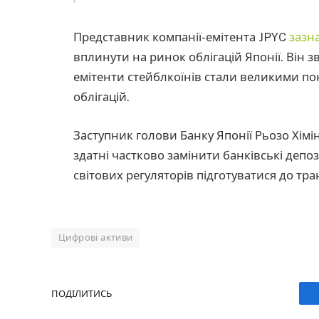
Представник компанії-емітента JPYC
зазн
вплинути на ринок облігацій Японії. Він з
емітенти стейблкоїнів стали великими п
облігацій.
Заступник голови Банку Японії Рьозо Хім
здатні частково замінити банківські депо
світових регуляторів підготуватися до тр
Цифрові активи
ПОДІЛИТИСЬ