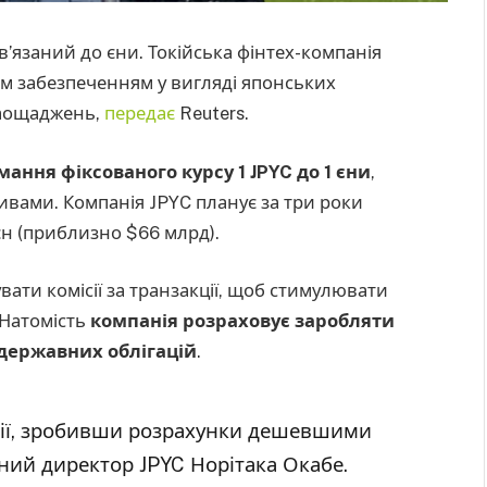
в’язаний до єни. Токійська фінтех-компанія
им забезпеченням у вигляді японських
 заощаджень,
передає
Reuters.
ання фіксованого курсу 1 JPYC до 1 єни
,
вами. Компанія JPYC планує за три роки
єн (приблизно $66 млрд).
вати комісії за транзакції, щоб стимулювати
 Натомість
компанія розраховує заробляти
 державних облігацій
.
ії, зробивши розрахунки дешевшими
ьний директор JPYC Норітака Окабе.