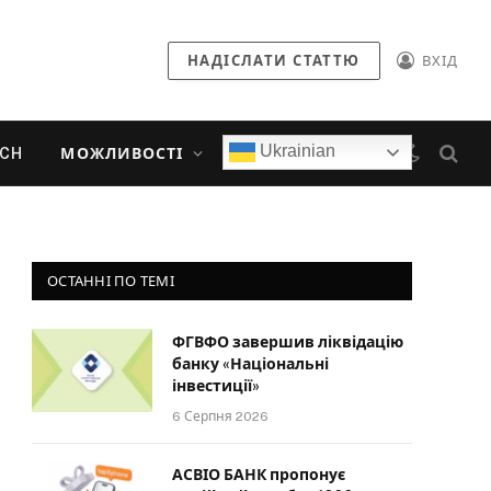
НАДІСЛАТИ СТАТТЮ
ВХІД
Ukrainian
ECH
МОЖЛИВОСТІ
ОСТАННІ ПО ТЕМІ
ФГВФО завершив ліквідацію
банку «Національні
інвестиції»
6 Серпня 2026
АСВІО БАНК пропонує