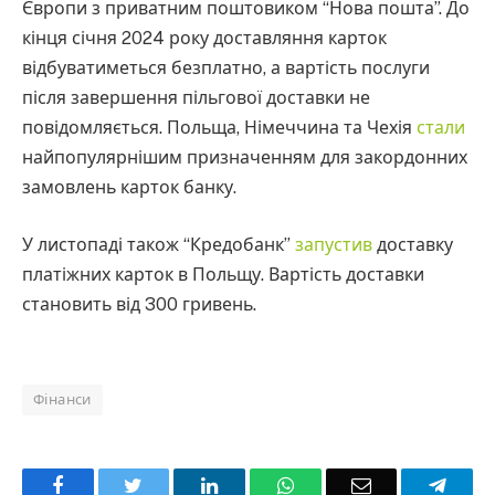
Європи з приватним поштовиком “Нова пошта”. До
кінця січня 2024 року доставляння карток
відбуватиметься безплатно, а вартість послуги
після завершення пільгової доставки не
повідомляється. Польща, Німеччина та Чехія
стали
найпопулярнішим призначенням для закордонних
замовлень карток банку.
У листопаді також “Кредобанк”
запустив
доставку
платіжних карток в Польщу. Вартість доставки
становить від 300 гривень.
Фінанси
Facebook
Twitter
LinkedIn
WhatsApp
Email
Teleg