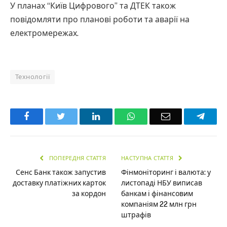
У планах “Київ Цифрового” та ДТЕК також
повідомляти про планові роботи та аварії на
електромережах.
Технології
Facebook
Twitter
LinkedIn
WhatsApp
Email
Teleg
ПОПЕРЕДНЯ СТАТТЯ
НАСТУПНА СТАТТЯ
Сенс Банк також запустив
Фінмоніторинг і валюта: у
доставку платіжних карток
листопаді НБУ виписав
за кордон
банкам і фінансовим
компаніям 22 млн грн
штрафів