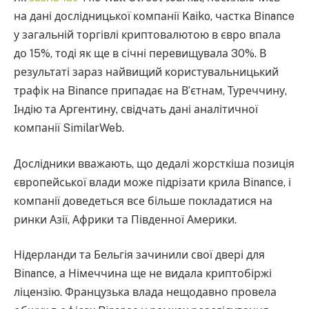
на дані дослідницької компанії Kaiko, частка Binance
у загальній торгівлі криптовалютою в євро впала
до 15%, тоді як ще в січні перевищувала 30%. В
результаті зараз найвищий користувальницький
трафік на Binance припадає на В’єтнам, Туреччину,
Індію та Аргентину, свідчать дані аналітичної
компанії SimilarWeb.
Дослідники вважають, що дедалі жорсткіша позиція
європейської влади може підрізати крила Binance, і
компанії доведеться все більше покладатися на
ринки Азії, Африки та Південної Америки.
Нідерланди та Бельгія зачинили свої двері для
Binance, а Німеччина ще не видала криптобіржі
ліцензію. Французька влада нещодавно провела