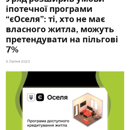
іпотечної програми
“єОселя”: ті, хто не має
власного житла, можуть
претендувати на пільгові
7%
5 Липня 2023