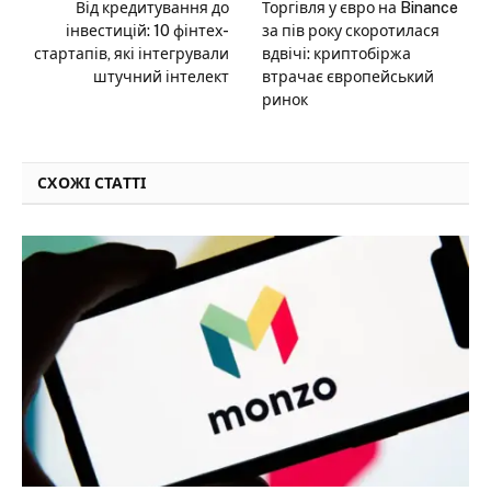
Від кредитування до
Торгівля у євро на Binance
інвестицій: 10 фінтех-
за пів року скоротилася
стартапів, які інтегрували
вдвічі: криптобіржа
штучний інтелект
втрачає європейський
ринок
СХОЖІ СТАТТІ