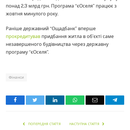
понад 2,3 млрд грн. Програма “єОселя” працює з
жовтня минулого року.
Раніше державний “Ощадбанк” вперше
прокредитував
придбання житла в об’єкті саме
незавершеного будівництва через державну
програму “єОселя”.
Фінанси
Facebook
Twitter
LinkedIn
WhatsApp
Email
Teleg
ПОПЕРЕДНЯ СТАТТЯ
НАСТУПНА СТАТТЯ