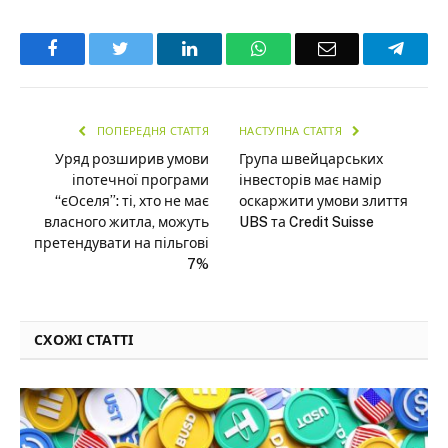
Facebook
Twitter
LinkedIn
WhatsApp
Email
Teleg
ПОПЕРЕДНЯ СТАТТЯ
НАСТУПНА СТАТТЯ
Уряд розширив умови
Група швейцарських
іпотечної програми
інвесторів має намір
“єОселя”: ті, хто не має
оскаржити умови злиття
власного житла, можуть
UBS та Credit Suisse
претендувати на пільгові
7%
СХОЖІ СТАТТІ