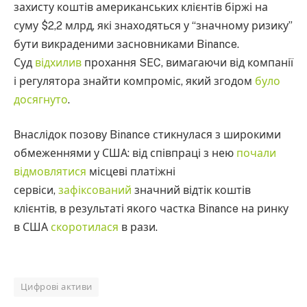
захисту коштів американських клієнтів біржі на
суму $2,2 млрд, які знаходяться у “значному ризику”
бути викраденими засновниками Binance.
Суд
відхилив
прохання SEC, вимагаючи від компанії
і регулятора знайти компроміс, який згодом
було
досягнуто
.
Внаслідок позову Binance стикнулася з широкими
обмеженнями у США: від співпраці з нею
почали
відмовлятися
місцеві платіжні
сервіси,
зафіксований
значний відтік коштів
клієнтів, в результаті якого частка Binance на ринку
в США
скоротилася
в рази.
Цифрові активи