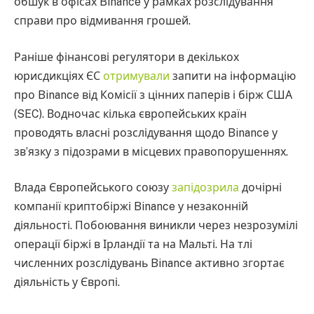
обшук в офісах Binance у рамках розслідування
справи про відмивання грошей.
Раніше фінансові регулятори в декількох
юрисдикціях ЄС
отримували
запити на інформацію
про Binance від Комісії з цінних паперів і бірж США
(SEC). Водночас кілька європейських країн
проводять власні розслідування щодо Binance у
зв’язку з підозрами в місцевих правопорушеннях.
Влада Європейського союзу
запідозрила
дочірні
компанії криптобіржі Binance у незаконній
діяльності. Побоювання виникли через незрозумілі
операції біржі в Ірландії та на Мальті. На тлі
численних розслідувань Binance активно згортає
діяльність у Європі.