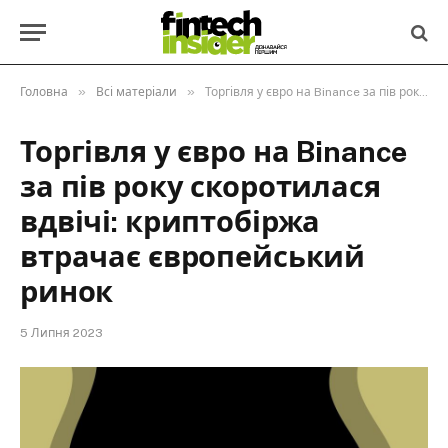
»
»
Головна
Всі матеріали
Торгівля у євро на Binance за пів року скоротилася вдвічі: криптобіржа втрачає європейський ринок
Торгівля у євро на Binance
за пів року скоротилася
вдвічі: криптобіржа
втрачає європейський
ринок
5 Липня 2023