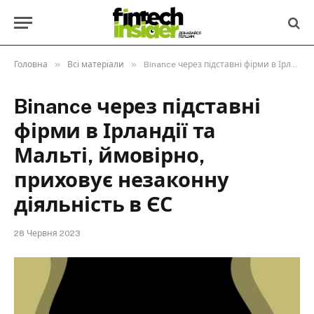
»
»
Головна
Всі матеріали
Binance через підставні фірми в Ірландії та Мальті, ймовірно, приховує незаконну діяльність в ЄС
Binance через підставні
фірми в Ірландії та
Мальті, ймовірно,
приховує незаконну
діяльність в ЄС
28 Червня 2023