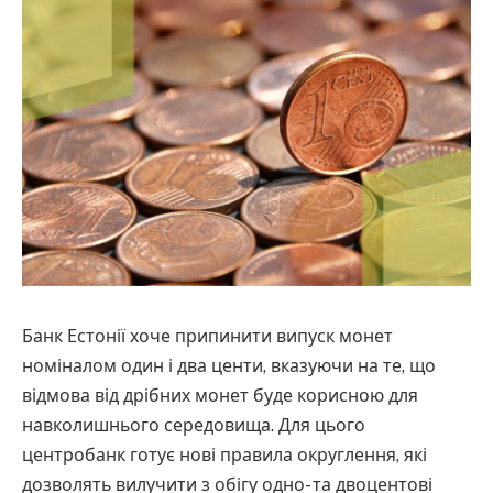
Банк Естонії хоче припинити випуск монет
номіналом один і два центи, вказуючи на те, що
відмова від дрібних монет буде корисною для
навколишнього середовища. Для цього
центробанк готує нові правила округлення, які
дозволять вилучити з обігу одно- та двоцентові