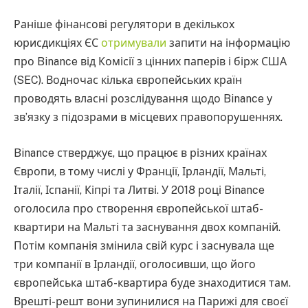
Раніше фінансові регулятори в декількох
юрисдикціях ЄС
отримували
запити на інформацію
про Binance від Комісії з цінних паперів і бірж США
(SEC). Водночас кілька європейських країн
проводять власні розслідування щодо Binance у
зв’язку з підозрами в місцевих правопорушеннях.
Binance стверджує, що працює в різних країнах
Європи, в тому числі у Франції, Ірландії, Мальті,
Італії, Іспанії, Кіпрі та Литві. У 2018 році Binance
оголосила про створення європейської штаб-
квартири на Мальті та заснування двох компаній.
Потім компанія змінила свій курс і заснувала ще
три компанії в Ірландії, оголосивши, що його
європейська штаб-квартира буде знаходитися там.
Врешті-решт вони зупинилися на Парижі для своєї