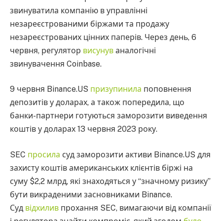
звинуватила компанію в управлінні
незареєстрованими біржами та продажу
незареєстрованих цінних паперів. Через день, 6
червня, регулятор
висунув
аналогічні
звинувачення Coinbase.
9 червня Binance.US
призупинила
поповнення
депозитів у доларах, а також попередила, що
банки-партнери готуються заморозити виведення
коштів у доларах 13 червня 2023 року.
SEC
просила
суд заморозити активи Binance.US для
захисту коштів американських клієнтів біржі на
суму $2,2 млрд, які знаходяться у “значному ризику”
бути викраденими засновниками Binance.
Суд
відхилив
прохання SEC, вимагаючи від компанії