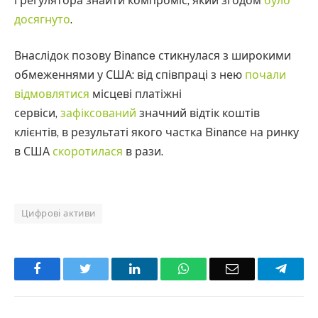
і регулятора знайти компроміс, який згодом
було
досягнуто
.
Внаслідок позову Binance стикнулася з широкими
обмеженнями у США: від співпраці з нею
почали
відмовлятися
місцеві платіжні
сервіси,
зафіксований
значний відтік коштів
клієнтів, в результаті якого частка Binance на ринку
в США
скоротилася
в рази.
Цифрові активи
Facebook
Twitter
LinkedIn
WhatsApp
Email
Teleg