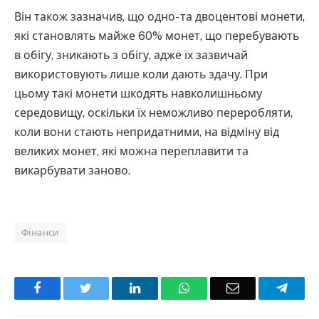
Він також зазначив, що одно- та двоцентові монети,
які становлять майже 60% монет, що перебувають
в обігу, зникають з обігу, адже їх зазвичай
використовують лише коли дають здачу. При
цьому такі монети шкодять навколишньому
середовищу, оскільки їх неможливо переробляти,
коли вони стають непридатними, на відміну від
великих монет, які можна переплавити та
викарбувати заново.
Фінанси
Facebook
Twitter
LinkedIn
WhatsApp
Email
Teleg