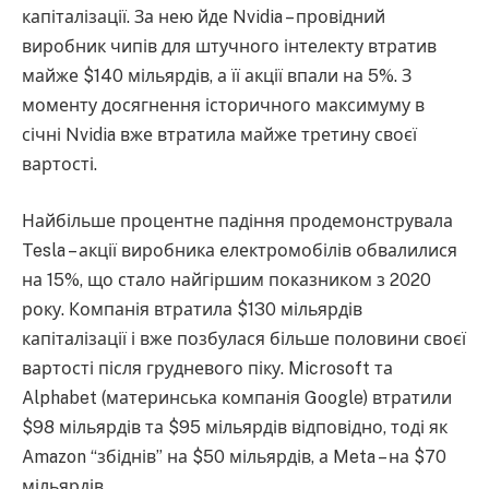
капіталізації. За нею йде Nvidia – провідний
виробник чипів для штучного інтелекту втратив
майже $140 мільярдів, а її акції впали на 5%. З
моменту досягнення історичного максимуму в
січні Nvidia вже втратила майже третину своєї
вартості.
Найбільше процентне падіння продемонструвала
Tesla – акції виробника електромобілів обвалилися
на 15%, що стало найгіршим показником з 2020
року. Компанія втратила $130 мільярдів
капіталізації і вже позбулася більше половини своєї
вартості після грудневого піку. Microsoft та
Alphabet (материнська компанія Google) втратили
$98 мільярдів та $95 мільярдів відповідно, тоді як
Amazon “збіднів” на $50 мільярдів, а Meta – на $70
мільярдів.