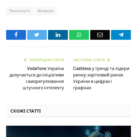
Технології
Фінанси
Facebook
Twitter
LinkedIn
WhatsApp
Email
Teleg
ПОПЕРЕДНЯ СТАТТЯ
НАСТУПНА СТАТТЯ
Vodafone Україна
Cashless у тренді та лідери
долучається до ініціативи
ринку: картковий ринок
саморегулювання
України в цифрах і
штучного інтелекту
графіках
СХОЖІ СТАТТІ