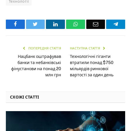
Технології
Facebook
Twitter
LinkedIn
WhatsApp
Email
Teleg
ПОПЕРЕДНЯ СТАТТЯ
НАСТУПНА СТАТТЯ
Нацбанк оштрафував
Технологічні гіганти
банки та небанківські
втратили понад $750
фінустанови на понад 20
мільярдів ринкової
млн грн
вартості за один день
СХОЖІ СТАТТІ