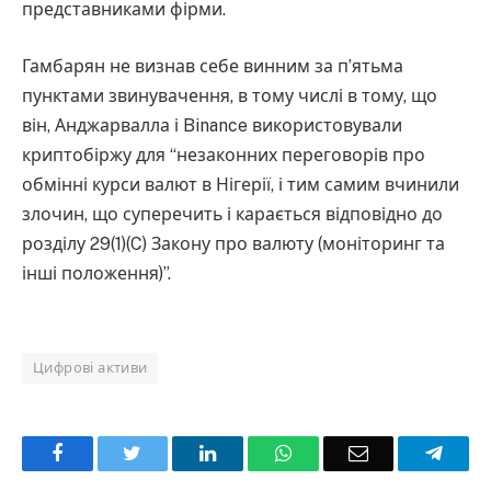
представниками фірми.
Гамбарян не визнав себе винним за п’ятьма
пунктами звинувачення, в тому числі в тому, що
він, Анджарвалла і Binance використовували
криптобіржу для “незаконних переговорів про
обмінні курси валют в Нігерії, і тим самим вчинили
злочин, що суперечить і карається відповідно до
розділу 29(1)(C) Закону про валюту (моніторинг та
інші положення)”.
Цифрові активи
Facebook
Twitter
LinkedIn
WhatsApp
Email
Teleg