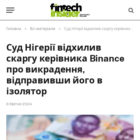
»
»
Головна
Всі матеріали
Суд Нігерії відхилив скаргу керівника Binance про викрадення, відправивши його в ізолятор
Суд Нігерії відхилив
скаргу керівника Binance
про викрадення,
відправивши його в
ізолятор
8 Квітня 2024