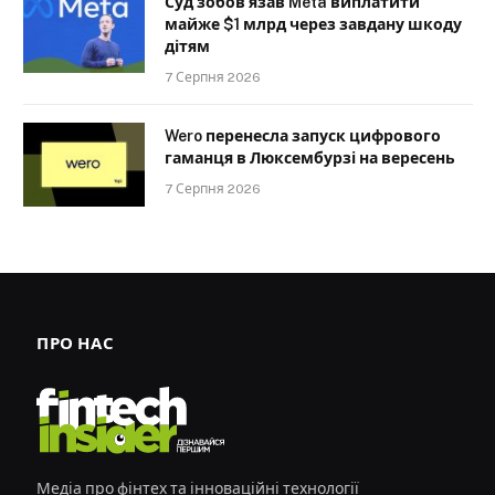
Суд зобов’язав Meta виплатити
майже $1 млрд через завдану шкоду
дітям
7 Серпня 2026
Wero перенесла запуск цифрового
гаманця в Люксембурзі на вересень
7 Серпня 2026
ПРО НАС
Медіа про фінтех та інноваційні технології