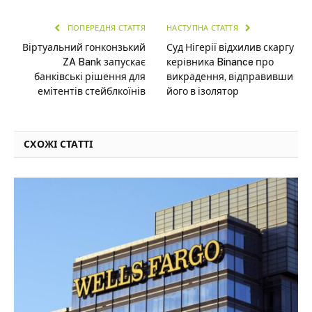
ПОПЕРЕДНЯ СТАТТЯ
НАСТУПНА СТАТТЯ
Віртуальний гонконзький
Суд Нігерії відхилив скаргу
ZA Bank запускає
керівника Binance про
банківські рішення для
викрадення, відправивши
емітентів стейблкоїнів
його в ізолятор
СХОЖІ СТАТТІ