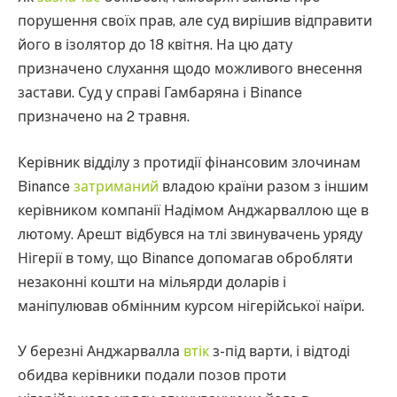
порушення своїх прав, але суд вирішив відправити
його в ізолятор до 18 квітня. На цю дату
призначено слухання щодо можливого внесення
застави. Суд у справі Гамбаряна і Binance
призначено на 2 травня.
Керівник відділу з протидії фінансовим злочинам
Binance
затриманий
владою країни разом з іншим
керівником компанії Надімом Анджарваллою ще в
лютому. Арешт відбувся на тлі звинувачень уряду
Нігерії в тому, що Binance допомагав обробляти
незаконні кошти на мільярди доларів і
маніпулював обмінним курсом нігерійської наїри.
У березні Анджарвалла
втік
з-під варти, і відтоді
обидва керівники подали позов проти