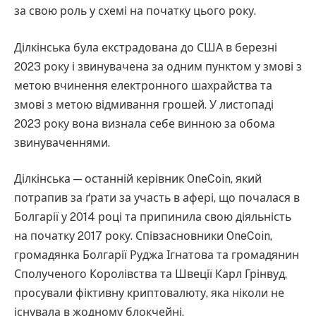
за свою роль у схемі на початку цього року.
Ділкінська була екстрадована до США в березні
2023 року і звинувачена за одним пунктом у змові з
метою вчинення електронного шахрайства та
змові з метою відмивання грошей. У листопаді
2023 року вона визнала себе винною за обома
звинуваченнями.
Ділкінська — останній керівник OneCoin, який
потрапив за ґрати за участь в афері, що почалася в
Болгарії у 2014 році та припинила свою діяльність
на початку 2017 року. Співзасновники OneCoin,
громадянка Болгарії Руджа Ігнатова та громадянин
Сполученого Королівства та Швеції Карл Грінвуд,
просували фіктивну криптовалюту, яка ніколи не
існувала в жодному блокчейні.