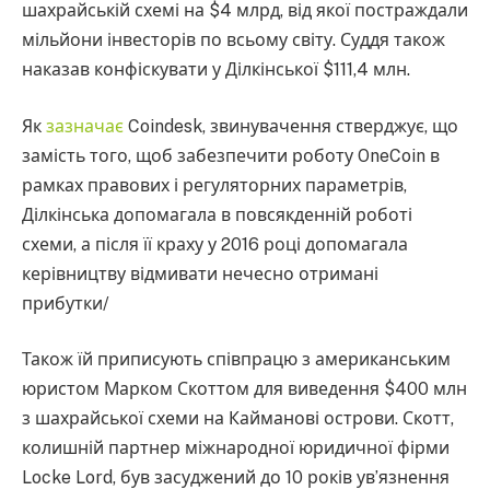
шахрайській схемі на $4 млрд, від якої постраждали
мільйони інвесторів по всьому світу. Суддя також
наказав конфіскувати у Ділкінської $111,4 млн.
Як
зазначає
Coindesk, звинувачення стверджує, що
замість того, щоб забезпечити роботу OneCoin в
рамках правових і регуляторних параметрів,
Ділкінська допомагала в повсякденній роботі
схеми, а після її краху у 2016 році допомагала
керівництву відмивати нечесно отримані
прибутки/
Також їй приписують співпрацю з американським
юристом Марком Скоттом для виведення $400 млн
з шахрайської схеми на Кайманові острови. Скотт,
колишній партнер міжнародної юридичної фірми
Locke Lord, був засуджений до 10 років ув’язнення