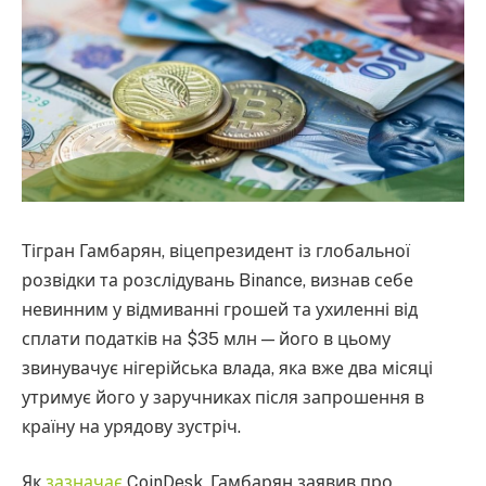
Тігран Гамбарян, віцепрезидент із глобальної
розвідки та розслідувань Binance, визнав себе
невинним у відмиванні грошей та ухиленні від
сплати податків на $35 млн — його в цьому
звинувачує нігерійська влада, яка вже два місяці
утримує його у заручниках після запрошення в
країну на урядову зустріч.
Як
зазначає
CoinDesk, Гамбарян заявив про