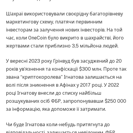
Шахраї використовували своєрідну багаторівневу
маркетингову схему, платячи первинним
інвесторам за залучення нових інвесторів. На той
час, коли OneCoin було викрито в шахрайстві, його
жертвами стали приблизно 3,5 мільйона людей.
У вересні 2023 року Грінвуд був засуджений до 20
років ув’язнення та конфіскації $300 млн. Проте так
звана “криптокоролева” Ігнатова залишається на
волі після зникнення в Афінах у 2017 році. У 2022
році Ігнатову внесли до списку найбільш
розшукуваних осіб ФБР, запропонувавши $250 000
за інформацію, яка допоможе її затримати.
Чи буде Ігнатова коли-небудь притягнута до
відповідальності, залишається невідомим. ФБР