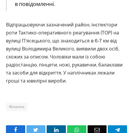
в повідомленні.
Відпрацьовуючи зазначений район, інспектори
роти Тактико-оперативного реагування (ТОР) на
вулиці П’ясецького, що знаходиться в 6-7 км від
вулиці Володимира Великого, виявили двох осіб,
схожих за описом. Чоловіки мали із собою
радіостанцію, пінцети, ножі, рукавички, балаклави
та засоби для відкриття. У наплічниках лежали
гроші та ювелірні вироби.
Фінанси
Facebook
Twitter
LinkedIn
WhatsApp
Email
Teleg