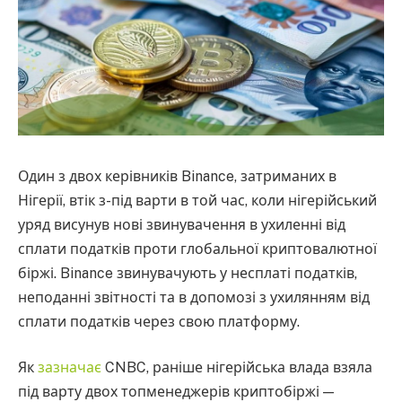
Один з двох керівників Binance, затриманих в
Нігерії, втік з-під варти в той час, коли нігерійський
уряд висунув нові звинувачення в ухиленні від
сплати податків проти глобальної криптовалютної
біржі. Binance звинувачують у несплаті податків,
неподанні звітності та в допомозі з ухилянням від
сплати податків через свою платформу.
Як
зазначає
CNBC, раніше нігерійська влада взяла
під варту двох топменеджерів криптобіржі —