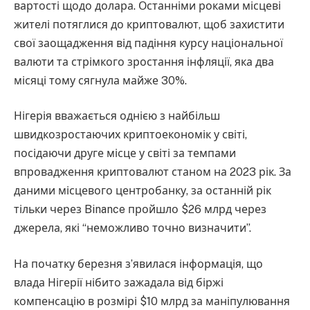
вартості щодо долара. Останніми роками місцеві
жителі потяглися до криптовалют, щоб захистити
свої заощадження від падіння курсу національної
валюти та стрімкого зростання інфляції, яка два
місяці тому сягнула майже 30%.
Нігерія вважається однією з найбільш
швидкозростаючих криптоекономік у світі,
посідаючи друге місце у світі за темпами
впровадження криптовалют станом на 2023 рік. За
даними місцевого центробанку, за останній рік
тільки через Binance пройшло $26 млрд через
джерела, які “неможливо точно визначити”.
На початку березня з’явилася інформація, що
влада Нігерії нібито зажадала від біржі
компенсацію в розмірі $10 млрд за маніпулювання