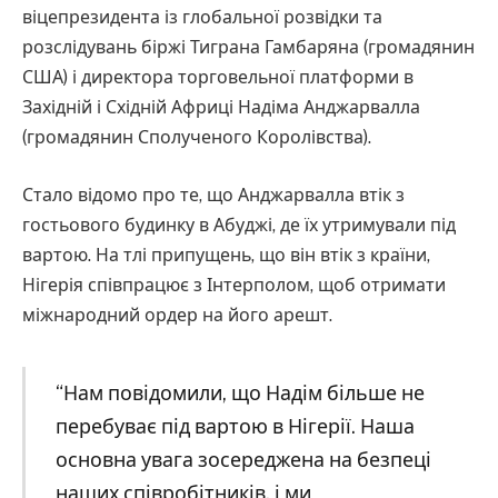
віцепрезидента із глобальної розвідки та
розслідувань біржі Тиграна Гамбаряна (громадянин
США) і директора торговельної платформи в
Західній і Східній Африці Надіма Анджарвалла
(громадянин Сполученого Королівства).
Стало відомо про те, що Анджарвалла втік з
гостьового будинку в Абуджі, де їх утримували під
вартою. На тлі припущень, що він втік з країни,
Нігерія співпрацює з Інтерполом, щоб отримати
міжнародний ордер на його арешт.
“Нам повідомили, що Надім більше не
перебуває під вартою в Нігерії. Наша
основна увага зосереджена на безпеці
наших співробітників, і ми