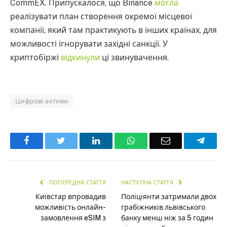
CommEX. Припускалося, що Binance
могла
реалізувати план створення окремої місцевої
компанії, який там практикують в інших країнах, для
можливості ігнорувати західні санкції. У
криптобіржі
відкинули
ці звинувачення.
Цифрові активи
Facebook
Twitter
LinkedIn
WhatsApp
Email
Teleg
ПОПЕРЕДНЯ СТАТТЯ
НАСТУПНА СТАТТЯ
Київстар впровадив
Поліціянти затримали двох
можливість онлайн-
грабіжників львівського
замовлення eSIM з
банку менш ніж за 5 годин