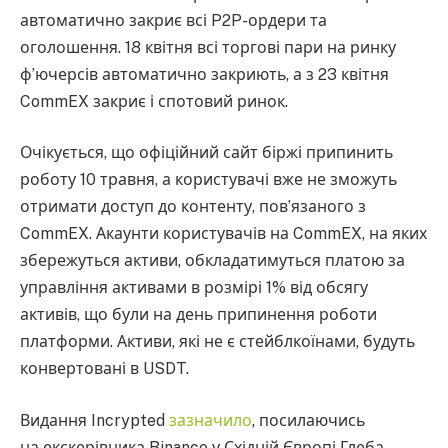
автоматично закриє всі P2P-ордери та
оголошення. 18 квітня всі торгові пари на ринку
ф’ючерсів автоматично закриють, а з 23 квітня
CommEX закриє і спотовий ринок.
Очікується, що офіційний сайт біржі припинить
роботу 10 травня, а користувачі вже не зможуть
отримати доступ до контенту, пов’язаного з
CommEX. Акаунти користувачів на CommEX, на яких
збережуться активи, обкладатимуться платою за
управління активами в розмірі 1% від обсягу
активів, що були на день припинення роботи
платформи. Активи, які не є стейблкоїнами, будуть
конвертовані в USDT.
Видання Incrypted
зазначило
, посилаючись
на екскерівника Binance у Східній Європі Глеба