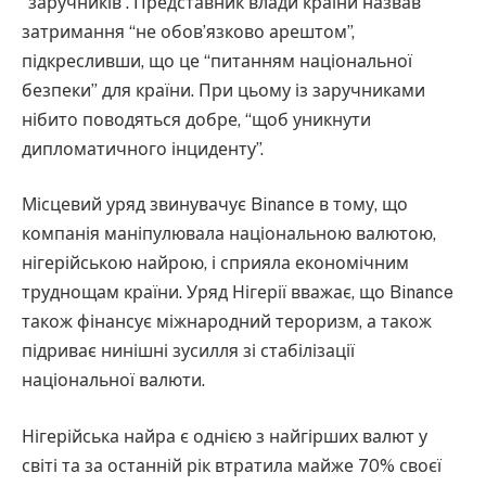
“заручників”. Представник влади країни назвав
затримання “не обов’язково арештом”,
підкресливши, що це “питанням національної
безпеки” для країни. При цьому із заручниками
нібито поводяться добре, “щоб уникнути
дипломатичного інциденту”.
Місцевий уряд звинувачує Binance в тому, що
компанія маніпулювала національною валютою,
нігерійською найрою, і сприяла економічним
труднощам країни. Уряд Нігерії вважає, що Binance
також фінансує міжнародний тероризм, а також
підриває нинішні зусилля зі стабілізації
національної валюти.
Нігерійська найра є однією з найгірших валют у
світі та за останній рік втратила майже 70% своєї