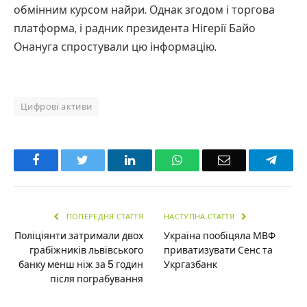
обмінним курсом найри. Однак згодом і торгова
платформа, і радник президента Нігерії Байо
Онануга спростували цю інформацію.
Цифрові активи
Facebook
Twitter
LinkedIn
WhatsApp
Email
Teleg
ПОПЕРЕДНЯ СТАТТЯ
НАСТУПНА СТАТТЯ
Поліціянти затримали двох
Україна пообіцяла МВФ
грабіжників львівського
приватизувати Сенс та
банку менш ніж за 5 годин
Укргазбанк
після пограбування