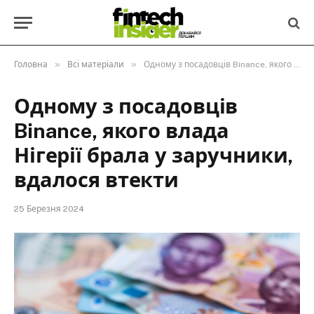
»
»
Головна
Всі матеріали
Одному з посадовців Binance, якого влада Нігерії брала у заручники, вдалося втекти
Одному з посадовців
Binance, якого влада
Нігерії брала у заручники,
вдалося втекти
25 Березня 2024