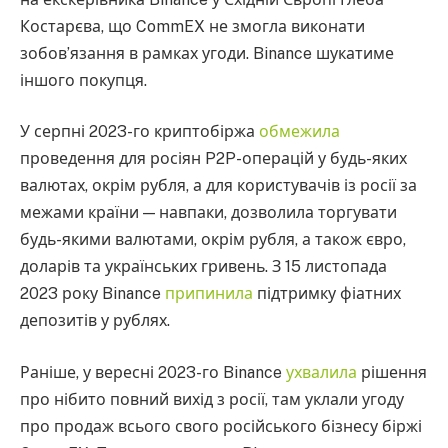
Костарєва, що CommEX не змогла виконати
зобов’язання в рамках угоди. Binance шукатиме
іншого покупця.
У серпні 2023-го криптобіржа
обмежила
проведення для росіян P2P-операцій у будь-яких
валютах, окрім рубля, а для користувачів із росії за
межами країни — навпаки, дозволила торгувати
будь-якими валютами, окрім рубля, а також євро,
доларів та українських гривень. З 15 листопада
2023 року Binance
припинила
підтримку фіатних
депозитів у рублях.
Раніше, у вересні 2023-го Binance
ухвалила
рішення
про нібито повний вихід з росії, там уклали угоду
про продаж всього свого російського бізнесу біржі