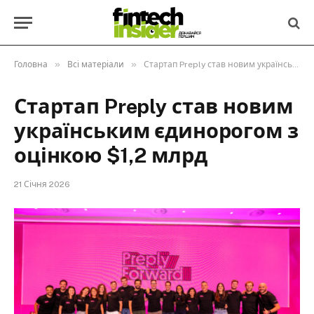
»
»
Головна
Всі матеріали
Стартап Preply став новим українським єдинорогом з оцінкою $1,2 млрд
Стартап Preply став новим
українським єдинорогом з
оцінкою $1,2 млрд
21 Січня 2026