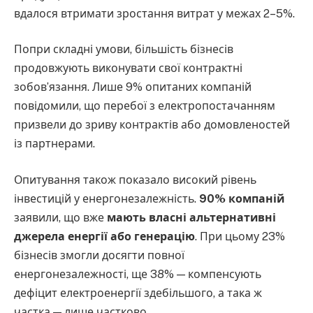
вдалося втримати зростання витрат у межах 2–5%.
Попри складні умови, більшість бізнесів
продовжують виконувати свої контрактні
зобов’язання. Лише 9% опитаних компаній
повідомили, що перебої з електропостачанням
призвели до зриву контрактів або домовленостей
із партнерами.
Опитування також показало високий рівень
інвестицій у енергонезалежність.
90% компаній
заявили, що вже
мають власні альтернативні
джерела енергії або генерацію
. При цьому 23%
бізнесів змогли досягти повної
енергонезалежності, ще 38% — компенсують
дефіцит електроенергії здебільшого, а така ж
частка — лише частково.