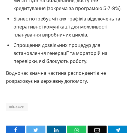
мита і ПДВ на обладнання, доступне
кредитування (зокрема за програмою 5-7-9%).
Бізнес потребує чітких графіків відключень та
оперативної комунікації для можливості
планування виробничих циклів.
Спрощення дозвільних процедур для
встановлення генерації та мораторій на
перевірки, які блокують роботу.
Водночас значна частина респондентів не
розраховує на державну допомогу.
Фінанси
Facebook
Twitter
LinkedIn
WhatsApp
Email
Teleg