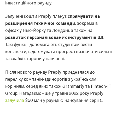
інвестиційного раунду.
Залучені кошти Preply планує
спрямувати на
розширення технічної команди
, зокрема в
офісах у Нью-Йорку та Лондоні, а також на
розвиток персоналізованих інструментів ШІ
.
Такі функції допомагають студентам вести
конспекти, відстежувати прогрес і визначати сильні
та слабкі сторони у навчанні.
Після нового раунду Preply приєдналася до
переліку компаній-єдинорогів з українським
корінням, серед яких також Grammarly та Fintech-IT
Group. Нагадаємо – ще у травні 2022 року Preply
залучила
$50 млн у раунді фінансування серії С.