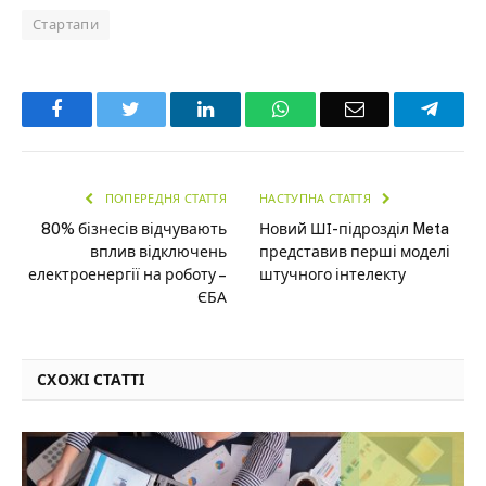
Стартапи
Facebook
Twitter
LinkedIn
WhatsApp
Email
Teleg
ПОПЕРЕДНЯ СТАТТЯ
НАСТУПНА СТАТТЯ
80% бізнесів відчувають
Новий ШІ-підрозділ Meta
вплив відключень
представив перші моделі
електроенергії на роботу –
штучного інтелекту
ЄБА
СХОЖІ СТАТТІ