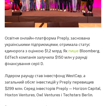
Освітня онлайн-платформа Preply, заснована
українськими підприємцями, отримала статус
єдинорога з оцінкою $1,2 млрд. Як
пише
Bloomberg,
EdTech компанія залучила $150 млн у раунді
фінансування серії D.
Лідером раунду став інвестфонд WestCap, а
загальний обсяг інвестицій у Preply перевищив
$299 млн. Серед інвесторів Preply — Horizon Capital,
Hoxton Ventures, Owl Ventures і Techstars Berlin.