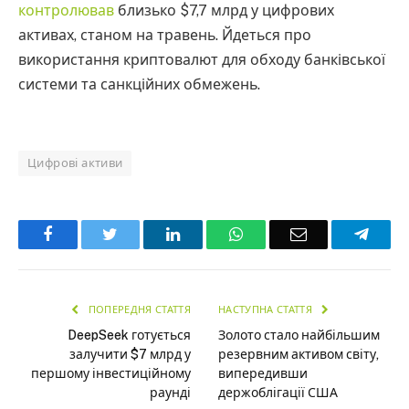
контролював
близько $7,7 млрд у цифрових
активах, станом на травень. Йдеться про
використання криптовалют для обходу банківської
системи та санкційних обмежень.
Цифрові активи
Facebook
Twitter
LinkedIn
WhatsApp
Email
Teleg
ПОПЕРЕДНЯ СТАТТЯ
НАСТУПНА СТАТТЯ
DeepSeek готується
Золото стало найбільшим
залучити $7 млрд у
резервним активом світу,
першому інвестиційному
випередивши
раунді
держоблігації США