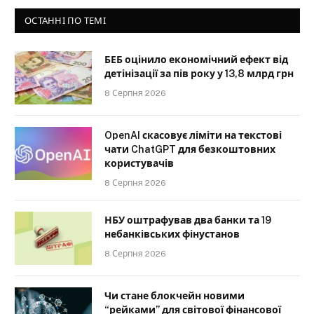
ОСТАННІ ПО ТЕМІ
БЕБ оцінило економічний ефект від
детінізації за пів року у 13,8 млрд грн
8 Серпня 2026
OpenAI скасовує ліміти на текстові
чати ChatGPT для безкоштовних
користувачів
8 Серпня 2026
НБУ оштрафував два банки та 19
небанківських фінустанов
8 Серпня 2026
Чи стане блокчейн новими
“рейками” для світової фінансової