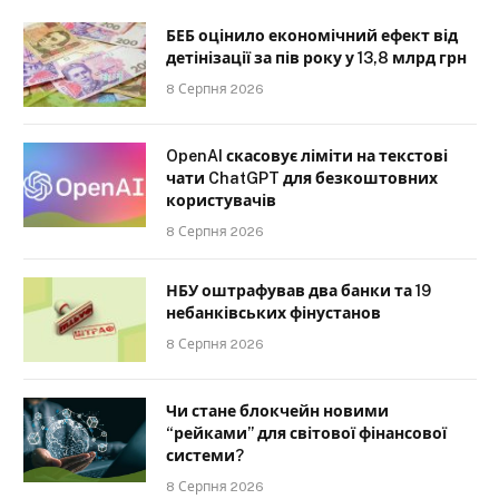
БЕБ оцінило економічний ефект від
детінізації за пів року у 13,8 млрд грн
8 Серпня 2026
OpenAI скасовує ліміти на текстові
чати ChatGPT для безкоштовних
користувачів
8 Серпня 2026
НБУ оштрафував два банки та 19
небанківських фінустанов
8 Серпня 2026
Чи стане блокчейн новими
“рейками” для світової фінансової
системи?
8 Серпня 2026