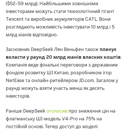
($52–59 млрд). Найбільшими зовнішніми
інвесторами можуть стати технологічний гігант
Tencent та виробник акумуляторів CATL. Вони
розглядають можливість інвестувати 10 млрд і 5
млрд юанів відповідно.
Засновник DeepSeek Лян Веньфен також
планує
вкласти у раунд 20 млрд юанів власних коштів
.
Компанія веде фінальні переговори з державним
фондом розвитку ШІ Китаю, розробником ігор
NetEase та онлайн-ритейлером JD.com. Загалом у
раунді можуть взяти участь менш як десять
інвесторів.
Раніше DeepSeek
оголосив
про зниження цін на
флагманську ШІ-модель V4-Pro на 75% на
постійній основі. Тепер доступ до моделі