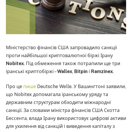
Міністерство фінансів США запровадило санкції
проти найбільшої криптовалютної біржі Ірану
Nobitex
. Під обмеження також потрапили ще три
іранські криптобіржі –
Wallex
,
Bitpin
і
Ramzinex
.
Про це
пише
Deutsche Welle. У Вашингтоні заявили,
що Nobitex допомагала іранському уряду та
державним структурам обходити міжнародні
санкції. За словами міністра фінансів США Скотта
Бессента, влада Ірану використовує цифрові активи
для ухилення від санкцій і виведення капіталу з