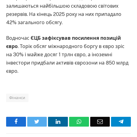
залишаються найбільшою складовою світових
резервів. На кінець 2025 року на них припадало
42% загального обсягу.
Водночас
ЄЦБ зафіксував посилення позицій
євро
. Торік обсяг міжнародного боргу в євро зріс
на 30% і майже досяг 1 трлн євро, а іноземні
інвестори придбали активів єврозони на 850 млрд
євро.
Фінанси
Facebook
Twitter
LinkedIn
WhatsApp
Email
Teleg