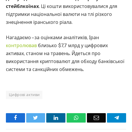
стейблкоїнах
. Ці кошти використовувалися для
підтримки національної валюти на тлі різкого
знецінення іранського ріала.
Нагадаємо – за оцінками аналітиків, Іран
контролював
близько $7,7 млрд у цифрових
активах, станом на травень. Йдеться про
використання криптовалют для обходу банківської
системи та санкційних обмежень.
Цифрові активи
Facebook
Twitter
LinkedIn
WhatsApp
Email
Teleg