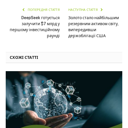
ПОПЕРЕДНЯ СТАТТЯ
НАСТУПНА СТАТТЯ
DeepSeek готується
Золото стало найбільшим
залучити $7 млрд у
резервним активом світу,
першому інвестиційному
випередивши
раунді
держоблігації США
СХОЖІ СТАТТІ