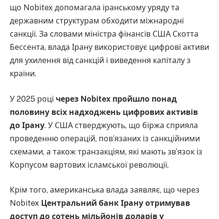
що Nobitex допомагала іранському уряду та
державним структурам обходити міжнародні
санкції. За словами міністра фінансів США Скотта
Бессента, влада Ірану використовує цифрові активи
для ухилення від санкцій і виведення капіталу з
країни.
У 2025 році
через Nobitex пройшло понад
половину всіх надходжень цифрових активів
до Ірану
. У США стверджують, що біржа сприяла
проведенню операцій, пов’язаних із санкційними
схемами, а також транзакціям, які мають зв’язок із
Корпусом вартових ісламської революції.
Крім того, американська влада заявляє, що через
Nobitex
Центральний банк Ірану отримував
доступ до сотень мільйонів доларів у