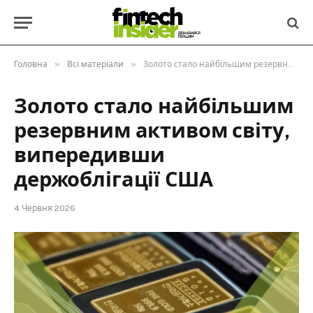
»
»
Головна
Всі матеріали
Золото стало найбільшим резервним активом світу, випередивши держоблігації США
Золото стало найбільшим
резервним активом світу,
випередивши
держоблігації США
4 Червня 2026