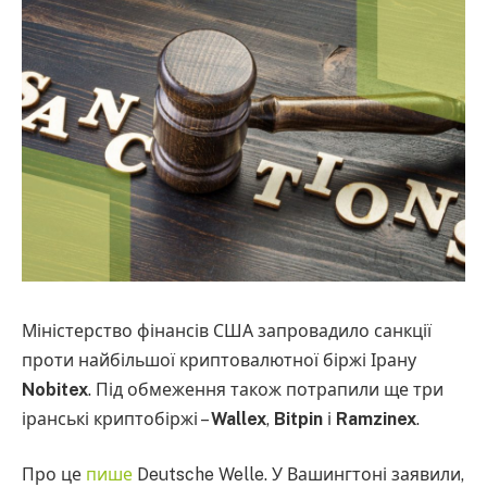
Міністерство фінансів США запровадило санкції
проти найбільшої криптовалютної біржі Ірану
Nobitex
. Під обмеження також потрапили ще три
іранські криптобіржі –
Wallex
,
Bitpin
і
Ramzinex
.
Про це
пише
Deutsche Welle. У Вашингтоні заявили,