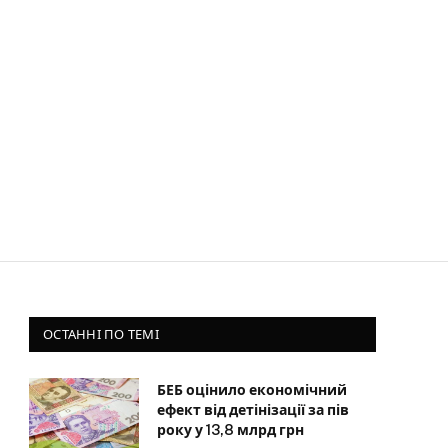
ОСТАННІ ПО ТЕМІ
БЕБ оцінило економічний
ефект від детінізації за пів
року у 13,8 млрд грн