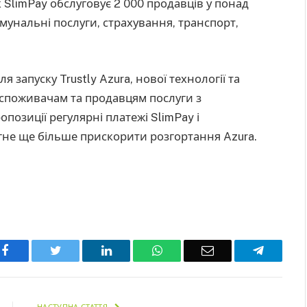
 SlimPay обслуговує 2 000 продавців у понад
комунальні послуги, страхування, транспорт,
 запуску Trustly Azura, нової технології та
 споживачам та продавцям послуги з
опозиції регулярні платежі SlimPay і
гне ще більше прискорити розгортання Azura.
Facebook
Twitter
LinkedIn
WhatsApp
Email
Telegra
НАСТУПНА СТАТТЯ