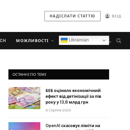
НАДІСЛАТИ СТАТТЮ
ВХІД
Ukrainian
ECH
МОЖЛИВОСТІ
ОСТАННІ ПО ТЕМІ
БЕБ оцінило економічний
ефект від детінізації за пів
року у 13,8 млрд грн
8 Серпня 2026
OpenAI скасовує ліміти на