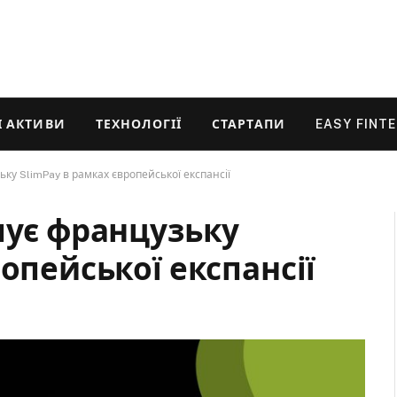
 АКТИВИ
ТЕХНОЛОГІЇ
СТАРТАПИ
EASY FINT
ьку SlimPay в рамках європейської експансії
пує французьку
опейської експансії