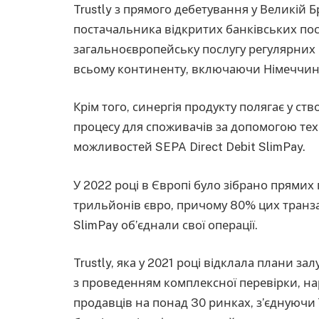
Trustly з прямого дебетування у Великій 
постачальника відкритих банківських посл
загальноєвропейську послугу регулярних 
всьому континенту, включаючи Німеччину,
Крім того, синергія продукту полягає у ст
процесу для споживачів за допомогою техно
можливостей SEPA Direct Debit SlimPay.
У 2022 році в Європі було зібрано прямих 
трильйонів євро, причому 80% цих транзак
SlimPay об’єднали свої операції.
Trustly, яка у 2021 році відклала плани з
з проведенням комплексної перевірки, на
продавців на понад 30 ринках, з’єднуючи 