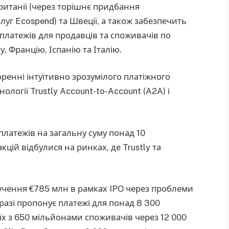
Британії (через торішнє придбання
уг Ecospend) та Швеції, а також забезпечить
платежів для продавців та споживачів по
 Францію, Іспанію та Італію.
воренні інтуїтивно зрозумілого платіжного
логії Trustly Account-to-Account (A2A) і
платежів на загальну суму понад 10
цій відбулися на ринках, де Trustly та
алучення €785 млн в рамках IPO через проблеми
разі пропонує платежі для понад 8 300
їх з 650 мільйонами споживачів через 12 000