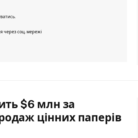
уватись
.
ія через соц. мережі
ить $6 млн за
родаж цінних паперів