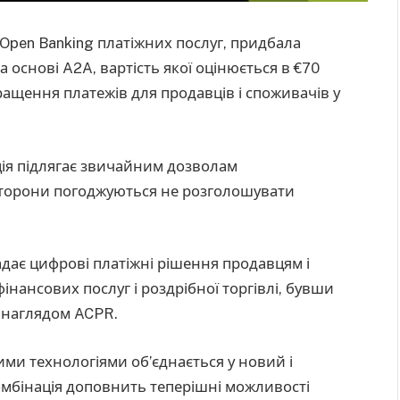
 Open Banking платіжних послуг, придбала
 основі A2A, вартість якої оцінюється в €70
ращення платежів для продавців і споживачів у
кція підлягає звичайним дозволам
 сторони погоджуються не розголошувати
адає цифрові платіжні рішення продавцям і
інансових послуг і роздрібної торгівлі, бувши
 наглядом ACPR.
ими технологіями об’єднається у новий і
комбінація доповнить теперішні можливості