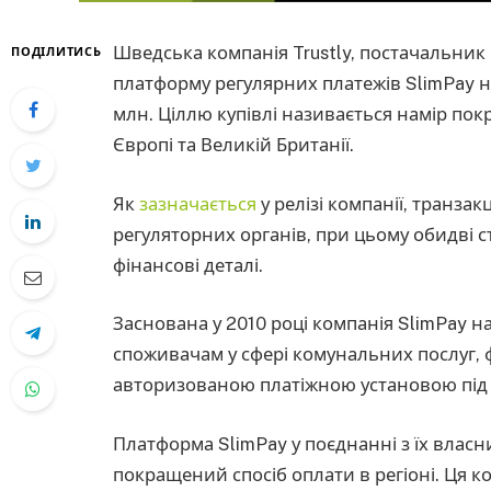
Шведська компанія Trustly, постачальник
ПОДІЛИТИСЬ
платформу регулярних платежів SlimPay на
млн. Ціллю купівлі називається намір пок
Європі та Великій Британії.
Як
зазначається
у релізі компанії, транза
регуляторних органів, при цьому обидві
фінансові деталі.
Заснована у 2010 році компанія SlimPay н
споживачам у сфері комунальних послуг, ф
авторизованою платіжною установою під
Платформа SlimPay у поєднанні з їх власн
покращений спосіб оплати в регіоні. Ця 