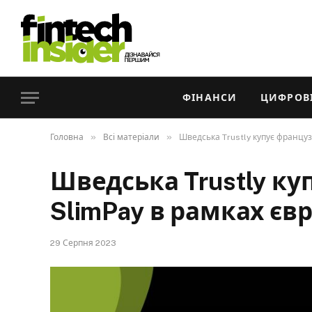
ФІНАНСИ
ЦИФРОВІ
»
»
Головна
Всі матеріали
Шведська Trustly купує француз
Шведська Trustly ку
SlimPay в рамках євр
29 Серпня 2023