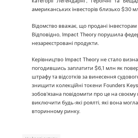
категорії “Легендарні”, “Героїчні” та “Бещ
американських інвесторів близько $30 м
Відомство вважає, що продані інвесторам
Відповідно, Impact Theory порушила феде
незареєстровані продукти.
Керівництво Impact Theory не стало визн
погодившись заплатити $6,1 млн як повер
штрафу та відсотків за винесення судовог
знищити колекційні токени Founders Keys, 
зобов’язана повідомити про це на своєму 
виключити будь-які роялті, які вона могл
вторинному ринку.