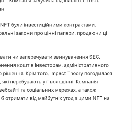
адні”. Компанія залучила від кількох сотень
лн.
 NFT були інвестиційними контрактами.
ральні закони про цінні папери, продаючи ці
авати чи заперечувати звинувачення SEC,
нення коштів інвесторам, адміністративного
о рішення. Крім того, Impact Theory погодилася
які перебувають у її володінні. Компанія
вебсайті та соціальних мережах, а також
а б отримати від майбутніх угод з цими NFT на