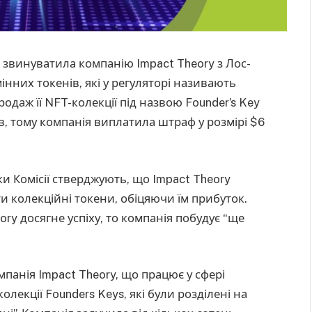
) звинуватила компанію Impact Theory з Лос-
інних токенів, які у регуляторі називають
даж її NFT-колекції під назвою Founder’s Key
 тому компанія виплатила штраф у розмірі $6
и Комісії стверджують, що Impact Theory
и колекційні токени, обіцяючи їм прибуток.
ry досягне успіху, то компанія побудує “ще
мпанія Impact Theory, що працює у сфері
лекції Founders Keys, які були розділені на