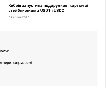
KuCoin запустила подарункові картки зі
стейблкоїнами USDT і USDC
6 Серпня 2026
уватись
.
ія через соц. мережі