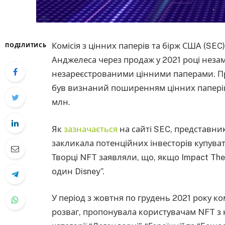
Комісія з цінних паперів та бірж США (SEC
ПОДІЛИТИСЬ
Анджелеса через продаж у 2021 році незам
незареєстрованими цінними паперами. Про
був визнаний поширенням цінних паперів,
млн.
Як
зазначається
на сайті SEC, представник
закликала потенційних інвесторів купуват
Творці NFT заявляли, що, якщо Impact Theo
один Disney”.
У період з жовтня по грудень 2021 року ко
розваг, пропонувала користувачам NFT з ко