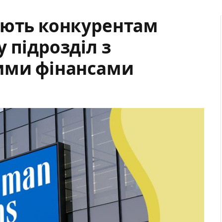
ають конкурентам
 підрозділ з
ими фінансами