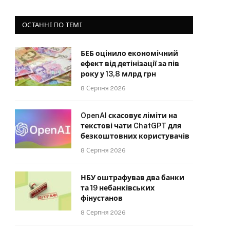
ОСТАННІ ПО ТЕМІ
БЕБ оцінило економічний
ефект від детінізації за пів
року у 13,8 млрд грн
8 Серпня 2026
OpenAI скасовує ліміти на
текстові чати ChatGPT для
безкоштовних користувачів
8 Серпня 2026
НБУ оштрафував два банки
та 19 небанківських
фінустанов
8 Серпня 2026