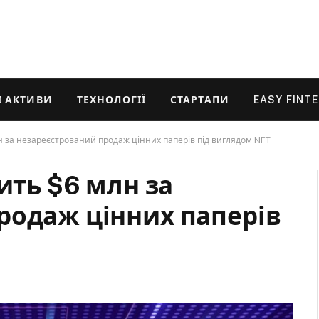
 АКТИВИ
ТЕХНОЛОГІЇ
СТАРТАПИ
EASY FINT
н за незареєстрований продаж цінних паперів під виглядом NFT
ить $6 млн за
родаж цінних паперів