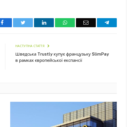
Facebook
Twitter
LinkedIn
WhatsApp
Email
Telegra
НАСТУПНА СТАТТЯ
Шведська Trustly купує французьку SlimPay
в рамках європейської експансії