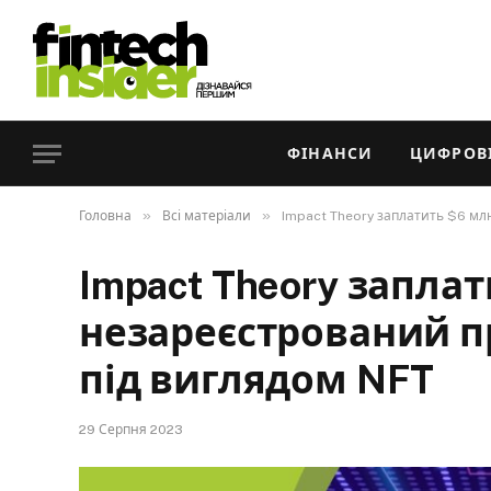
ФІНАНСИ
ЦИФРОВІ
»
»
Головна
Всі матеріали
Impact Theory заплатить $6 мл
Impact Theory заплат
незареєстрований п
під виглядом NFT
29 Серпня 2023