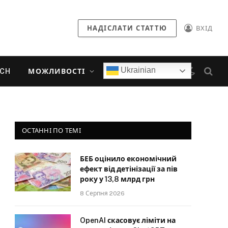
НАДІСЛАТИ СТАТТЮ
ВХІД
Ukrainian
ECH
МОЖЛИВОСТІ
ОСТАННІ ПО ТЕМІ
БЕБ оцінило економічний
ефект від детінізації за пів
року у 13,8 млрд грн
8 Серпня 2026
OpenAI скасовує ліміти на