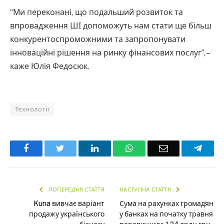
“Ми переконані, що подальший розвиток та
впровадження ШІ допоможуть нам стати ще більш
конкурентоспроможними та запропонувати
інноваційні рішення на ринку фінансових послуг”, –
каже Юлія Федосюк.
Технології
Facebook
Twitter
LinkedIn
WhatsApp
Email
Teleg
ПОПЕРЕДНЯ СТАТТЯ
НАСТУПНА СТАТТЯ
Kuna вивчає варіант
Сума на рахунках громадян
продажу українського
у банках на початку травня