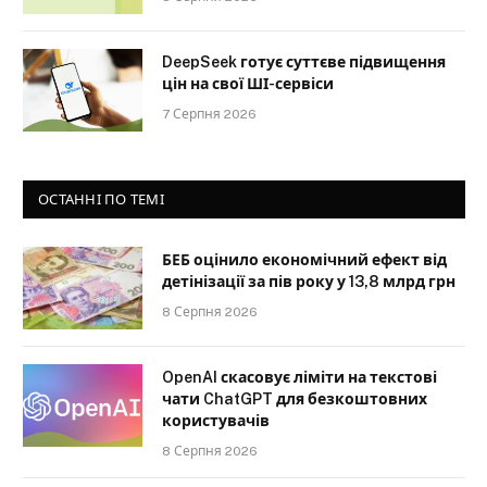
DeepSeek готує суттєве підвищення
цін на свої ШІ-сервіси
7 Серпня 2026
ОСТАННІ ПО ТЕМІ
БЕБ оцінило економічний ефект від
детінізації за пів року у 13,8 млрд грн
8 Серпня 2026
OpenAI скасовує ліміти на текстові
чати ChatGPT для безкоштовних
користувачів
8 Серпня 2026