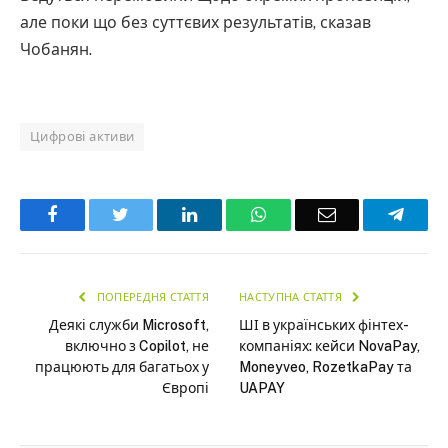
але поки що без суттєвих результатів, сказав
Чобанян.
Цифрові активи
Facebook
Twitter
LinkedIn
WhatsApp
Email
Teleg
ПОПЕРЕДНЯ СТАТТЯ
НАСТУПНА СТАТТЯ
Деякі служби Microsoft,
ШІ в українських фінтех-
включно з Copilot, не
компаніях: кейси NovaPay,
працюють для багатьох у
Moneyveo, RozetkaPay та
Європі
UAPAY