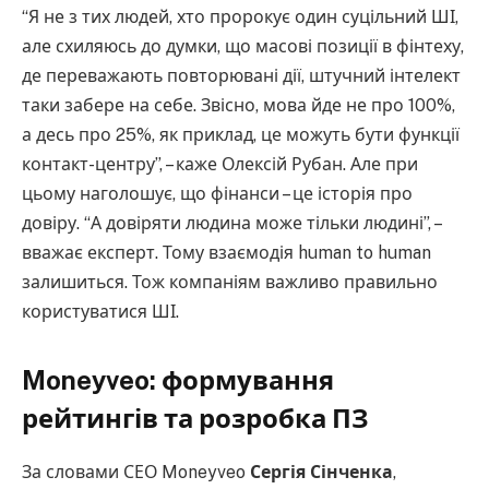
“Я не з тих людей, хто пророкує один суцільний ШІ,
але схиляюсь до думки, що масові позиції в фінтеху,
де переважають повторювані дії, штучний інтелект
таки забере на себе. Звісно, мова йде не про 100%,
а десь про 25%, як приклад, це можуть бути функції
контакт-центру”, – каже Олексій Рубан. Але при
цьому наголошує, що фінанси – це історія про
довіру. “А довіряти людина може тільки людині”, –
вважає експерт. Тому взаємодія human to human
залишиться. Тож компаніям важливо правильно
користуватися ШІ.
Moneyveo: формування
рейтингів та розробка ПЗ
За словами СЕО Moneyveo
Сергія Сінченка
,