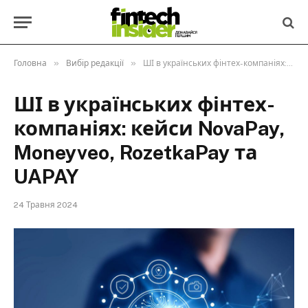
»
»
Головна
Вибір редакції
ШІ в українських фінтех-компаніях: кейси NovaPay, Moneyveo, RozetkaPay та UAPAY
ШІ в українських фінтех-
компаніях: кейси NovaPay,
Moneyveo, RozetkaPay та
UAPAY
24 Травня 2024