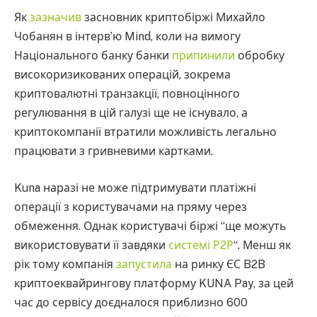
Як
зазначив
засновник криптобіржі Михайло
Чобанян в інтерв’ю Mind, коли на вимогу
Національного банку банки
припинили
обробку
високоризикованих операцій, зокрема
криптовалютні транзакції, повноцінного
регулювання в цій галузі ще не існувало, а
криптокомпанії втратили можливість легально
працювати з гривневими картками.
Kuna наразі не може підтримувати платіжні
операції з користувачами на пряму через
обмеження. Однак користувачі біржі “ще можуть
використовувати її завдяки
системі Р2Р
“. Менш як
рік тому компанія
запустила
на ринку ЄС B2B
криптоеквайрингову платформу KUNA Pay, за цей
час до сервісу доєдналося приблизно 600