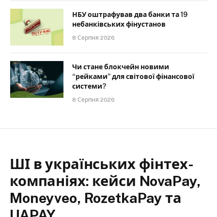
НБУ оштрафував два банки та 19
небанківських фінустанов
8 Серпня 2026
Чи стане блокчейн новими
“рейками” для світової фінансової
системи?
8 Серпня 2026
ШІ в українських фінтех-
компаніях: кейси NovaPay,
Moneyveo, RozetkaPay та
UAPAY