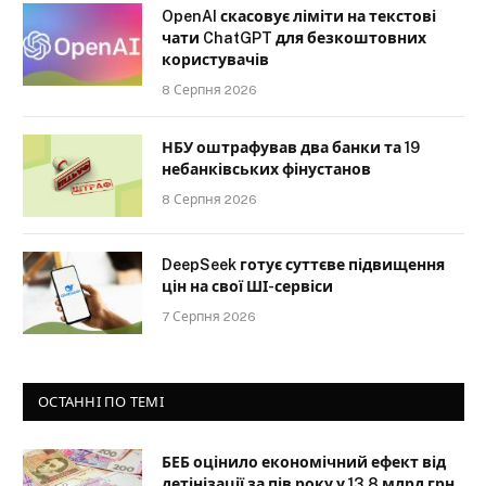
OpenAI скасовує ліміти на текстові
чати ChatGPT для безкоштовних
користувачів
8 Серпня 2026
НБУ оштрафував два банки та 19
небанківських фінустанов
8 Серпня 2026
DeepSeek готує суттєве підвищення
цін на свої ШІ-сервіси
7 Серпня 2026
ОСТАННІ ПО ТЕМІ
БЕБ оцінило економічний ефект від
детінізації за пів року у 13,8 млрд грн