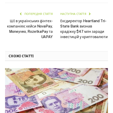
ПОПЕРЕДНЯ СТАТТЯ
НАСТУПНА СТАТТЯ
ШІ в українських фінтех-
Ексдиректор Heartland Tri-
компаніях: кейси NovaPay,
State Bank визнав
Moneyveo, RozetkaPay та
крадіжку $47 млн заради
UAPAY
інвестицій у криптовалюти
СХОЖІ СТАТТІ