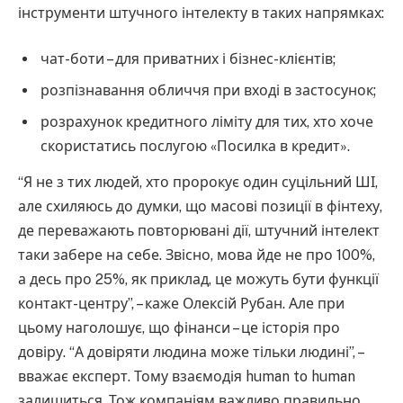
інструменти штучного інтелекту в таких напрямках:
чат-боти – для приватних і бізнес-клієнтів;
розпізнавання обличчя при вході в застосунок;
розрахунок кредитного ліміту для тих, хто хоче
скористатись послугою «Посилка в кредит».
“Я не з тих людей, хто пророкує один суцільний ШІ,
але схиляюсь до думки, що масові позиції в фінтеху,
де переважають повторювані дії, штучний інтелект
таки забере на себе. Звісно, мова йде не про 100%,
а десь про 25%, як приклад, це можуть бути функції
контакт-центру”, – каже Олексій Рубан. Але при
цьому наголошує, що фінанси – це історія про
довіру. “А довіряти людина може тільки людині”, –
вважає експерт. Тому взаємодія human to human
залишиться. Тож компаніям важливо правильно