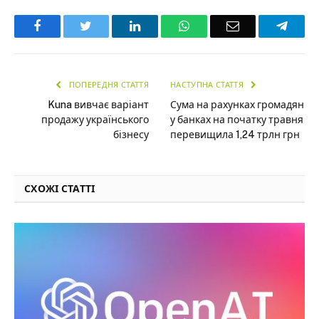
Facebook
Twitter
LinkedIn
WhatsApp
Email
Teleg
ПОПЕРЕДНЯ СТАТТЯ
НАСТУПНА СТАТТЯ
Kuna вивчає варіант
Сума на рахунках громадян
продажу українського
у банках на початку травня
бізнесу
перевищила 1,24 трлн грн
СХОЖІ СТАТТІ