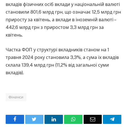
вкладів фізичних осіб вклади у національній валюті
становили 801,6 млрд грн, що означає 12,5 млрд грн
приросту за квітень, а вклади в іноземній валюті –
442,6 млрд грн з приростом 3,3 млрд грн за
квітень.
Частка ФОП у структурі вкладників станом на 1
травня 2024 року становила 3,3%, а сума їх вкладів
склала 139,4 млрд грн (11,2% від загальної суми
вкладів).
Фінанси
Facebook
Twitter
LinkedIn
WhatsApp
Email
Teleg