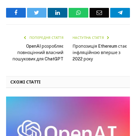
Facebook
Twitter
LinkedIn
WhatsApp
Email
Teleg
ПОПЕРЕДНЯ СТАТТЯ
НАСТУПНА СТАТТЯ
OpenAI розробляє
Пропозиція Ethereum стає
повноцінний власний
інфляційною вперше з
пошуковик для ChatGPT
2022 року
СХОЖІ СТАТТІ