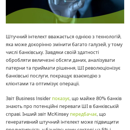
Штучний інтелект вважається однією з технологій,
яка може докорінно змінити багато галузей, у тому
числі банківську. Завдяки своїй здатності
обробляти величезні обсяги даних, аналізувати
патерни та приймати рішення, ШІ революціонізує
банківські послуги, покращує взаємодію з
клієнтами та оптимізує операції.
Звіт Business Insider
показує
, що майже 80% банків
знають про потенційні переваги ШІ в банківській
справі. Інший звіт McKinsey
передбачає
, що
генеративний штучний інтелект може підвищити
продуктивність у банківському секторі на 5% і