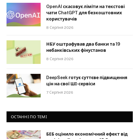
OpenAI скасовує ліміти на текстові
чати ChatGPT для безкоштовних
користувачів
8 Серпня 2026
НБУ оштрафував два банки та 19
небанківських фінустанов
8 Серпня 2026
DeepSeek готує суттєве підвищення
цін на свої ШІ-сервіси
7 Серпня 2026
ОСТАННІ ПО ТЕМІ
БЕБ оцінило економічний ефект від