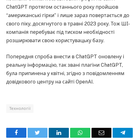
ChatGPT протягом останнього року пройшов
“американські гірки” і лише зараз повертається до
свого піку, досягнутого в травні 2023 року. Тож ШІ-
компанія перебуває під тиском необхідності
розширювати свою користувацьку базу.
Попередня спроба внести в ChatGPT оновлену і
реальну інформацію, так звані плагіни ChatGPT,
була припинена у квітні, згідно з повідомленням
довідкового центру на сайті OpenAI.
Технології
Facebook
Twitter
LinkedIn
WhatsApp
Email
Teleg