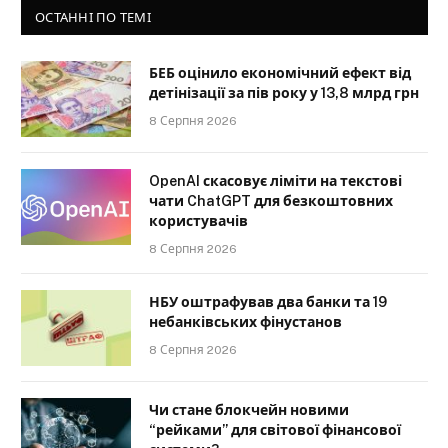
ОСТАННІ ПО ТЕМІ
БЕБ оцінило економічний ефект від
детінізації за пів року у 13,8 млрд грн
8 Серпня 2026
OpenAI скасовує ліміти на текстові
чати ChatGPT для безкоштовних
користувачів
8 Серпня 2026
НБУ оштрафував два банки та 19
небанківських фінустанов
8 Серпня 2026
Чи стане блокчейн новими
“рейками” для світової фінансової