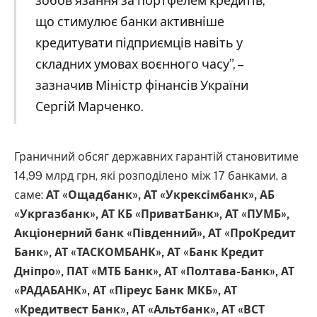
зобов’язання за портфелем кредитів,
що стимулює банки активніше
кредитувати підприємців навіть у
складних умовах воєнного часу”, –
зазначив Міністр фінансів України
Сергій Марченко.
Граничний обсяг державних гарантій становитиме
14,99 млрд грн, які розподілено між 17 банками, а
саме:
АТ «Ощадбанк», АТ «Укрексімбанк», АБ
«Укргазбанк», АТ КБ «ПриватБанк», АТ «ПУМБ»,
Акціонерний банк «Південний», АТ «ПроКредит
Банк», АТ «ТАСКОМБАНК», АТ «Банк Кредит
Дніпро», ПАТ «МТБ Банк», АТ «Полтава-Банк», АТ
«РАДАБАНК», АТ «Піреус Банк МКБ», АТ
«Кредитвест Банк», АТ «Альтбанк», АТ «ВСТ