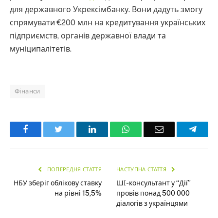
для державного Укрексімбанку. Вони дадуть змогу
спрямувати €200 млн на кредитування українських
підприємств, органів державної влади та
муніципалітетів.
Фінанси
Facebook
Twitter
LinkedIn
WhatsApp
Email
Teleg
ПОПЕРЕДНЯ СТАТТЯ
НАСТУПНА СТАТТЯ
НБУ зберіг облікову ставку
ШІ-консультант у “Дії”
на рівні 15,5%
провів понад 500 000
діалогів з українцями