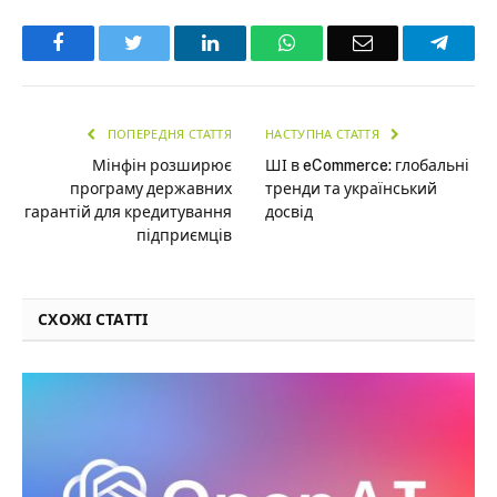
Facebook
Twitter
LinkedIn
WhatsApp
Email
Teleg
ПОПЕРЕДНЯ СТАТТЯ
НАСТУПНА СТАТТЯ
Мінфін розширює
ШІ в eCommerce: глобальні
програму державних
тренди та український
гарантій для кредитування
досвід
підприємців
СХОЖІ СТАТТІ