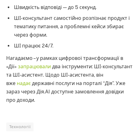
Швидкість відповіді — до 5 секунд.
ШІ-консультант самостійно розпізнає продукт і
тематику питання, а проблемні кейси збирає
через форми.
ШІ працює 24/7.
Нагадаємо – у рамках цифрової трансформації в
«Дії»
запрацювали
два інструменти: ШІ-консультант
та ШІ-асистент. Щодо ШІ-асистента, він
вже
надає
державні послуги на порталі “Дія”. Уже
зараз через Дія.AI доступне замовлення довідки
про доходи.
Технології