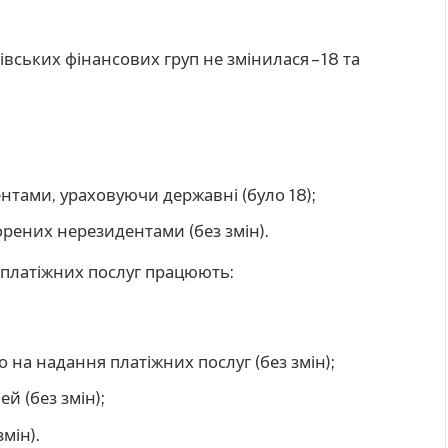
вських фінансових груп не змінилася – 18 та
нтами, ураховуючи державні (було 18);
орених нерезидентами (без змін).
 платіжних послуг працюють:
 на надання платіжних послуг (без змін);
й (без змін);
мін).