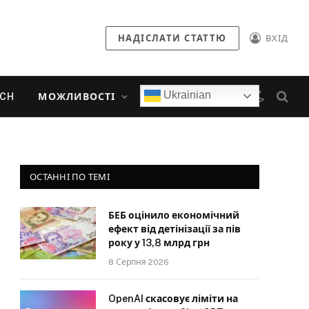
НАДІСЛАТИ СТАТТЮ
ВХІД
Ukrainian
ECH
МОЖЛИВОСТІ
ОСТАННІ ПО ТЕМІ
БЕБ оцінило економічний
ефект від детінізації за пів
року у 13,8 млрд грн
8 Серпня 2026
OpenAI скасовує ліміти на