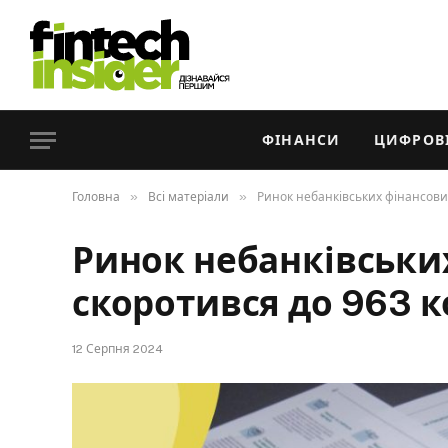
ФІНАНСИ
ЦИФРОВІ
»
»
Головна
Всі матеріали
Ринок небанківських фінансових
Ринок небанківськи
скоротився до 963 к
12 Серпня 2024