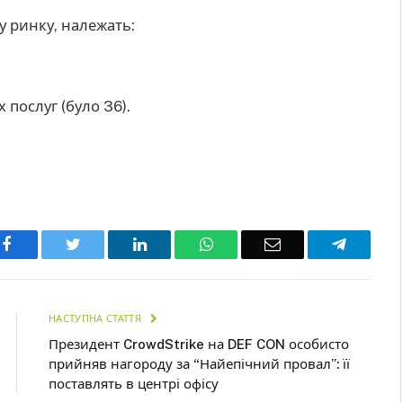
у ринку, належать:
 послуг (було 36).
Facebook
Twitter
LinkedIn
WhatsApp
Email
Telegra
НАСТУПНА СТАТТЯ
Президент CrowdStrike на DEF CON особисто
прийняв нагороду за “Найепічний провал”: її
поставлять в центрі офісу