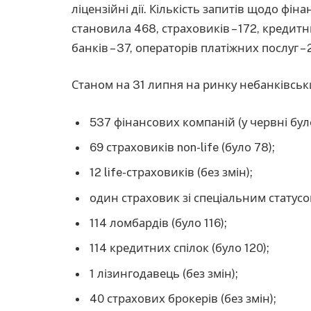
ліцензійні дії. Кількість запитів щодо фі
становила 468, страховиків – 172, кредитн
банків – 37, операторів платіжних послуг – 
Станом на 31 липня на ринку небанківськ
537 фінансових компаній (у червні бул
69 страховиків non-life (було 78);
12 life-страховиків (без змін);
один страховик зі спеціальним статусо
114 ломбардів (було 116);
114 кредитних спілок (було 120);
1 лізингодавець (без змін);
40 страхових брокерів (без змін);