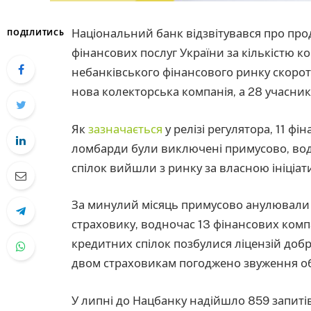
Національний банк відзвітувався про пр
ПОДІЛИТИСЬ
фінансових послуг України за кількістю ко
небанківського фінансового ринку скоро
нова колекторська компанія, а 28 учасни
Як
зазначається
у релізі регулятора, 11 ф
ломбарди були виключені примусово, водн
спілок вийшли з ринку за власною ініціат
За минулий місяць примусово анулювали л
страховику, водночас 13 фінансових компа
кредитних спілок позбулися ліцензій доб
двом страховикам погоджено звуження обс
У липні до Нацбанку надійшло 859 запитів