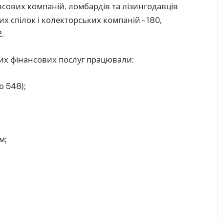
нансових компаній, ломбардів та лізингодавців
их спілок і колекторських компаній – 180,
2.
их фінансових послуг працювали:
о 548);
м;