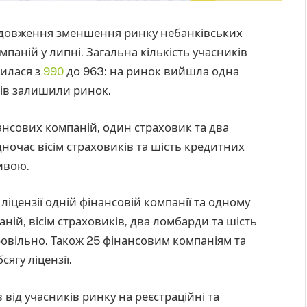
одовження зменшення ринку небанківських
мпаній у липні. Загальна кількість учасників
тилася з
990
до 963: на ринок вийшла одна
ків залишили ринок.
інансових компаній, один страховик та два
очас вісім страховиків та шість кредитних
ивою.
іцензії одній фінансовій компанії та одному
ній, вісім страховиків, два ломбарди та шість
ровільно. Також 25 фінансовим компаніям та
ягу ліцензії.
 від учасників ринку на реєстраційні та