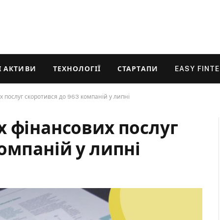
 АКТИВИ
ТЕХНОЛОГІЇ
СТАРТАПИ
EASY FINT
 послуг скоротився до 963 компаній у липні
х фінансових послуг
омпаній у липні