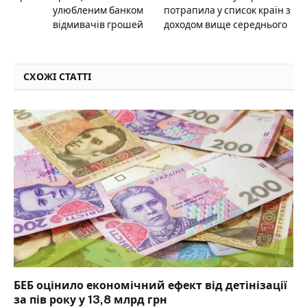
улюбленим банком
потрапила у список країн з
відмивачів грошей
доходом вище середнього
СХОЖІ СТАТТІ
БЕБ оцінило економічний ефект від детінізації
за пів року у 13,8 млрд грн