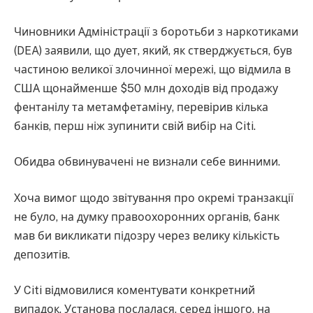
Чиновники Адміністрації з боротьби з наркотиками
(DEA) заявили, що дует, який, як стверджується, був
частиною великої злочинної мережі, що відмила в
США щонайменше $50 млн доходів від продажу
фентанілу та метамфетаміну, перевірив кілька
банків, перш ніж зупинити свій вибір на Citi.
Обидва обвинувачені не визнали себе винними.
Хоча вимог щодо звітування про окремі транзакції
не було, на думку правоохоронних органів, банк
мав би викликати підозру через велику кількість
депозитів.
У Citi відмовилися коментувати конкретний
випадок. Установа послалася, серед іншого, на