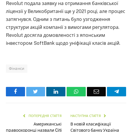
Revolut подала заявку на отримання банківської
ліцензії у Великобританії ще у 2021 році, але процес
затягнувся. Одним з питань було узгодження
структури акцій компанії з вимогами регулятора.
Revolut досягла домовленості з японським
інвестором SoftBank щодо уніфікації класів акцій.
Фінанси
Facebook
Twitter
LinkedIn
WhatsApp
Email
Teleg
ПОПЕРЕДНЯ СТАТТЯ
НАСТУПНА СТАТТЯ
Американські
В новій класифікації
правоохоронці назвали Citi
Світового банку Україна