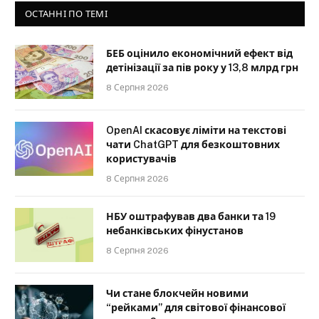
ОСТАННІ ПО ТЕМІ
БЕБ оцінило економічний ефект від
детінізації за пів року у 13,8 млрд грн
8 Серпня 2026
OpenAI скасовує ліміти на текстові
чати ChatGPT для безкоштовних
користувачів
8 Серпня 2026
НБУ оштрафував два банки та 19
небанківських фінустанов
8 Серпня 2026
Чи стане блокчейн новими
“рейками” для світової фінансової