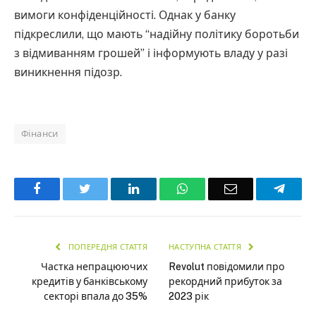
вимоги конфіденційності. Однак у банку
підкреслили, що мають “надійну політику боротьби
з відмиванням грошей” і інформують владу у разі
виникнення підозр.
Фінанси
Facebook
Twitter
LinkedIn
WhatsApp
Email
Teleg
ПОПЕРЕДНЯ СТАТТЯ
НАСТУПНА СТАТТЯ
Частка непрацюючих
Revolut повідомили про
кредитів у банківському
рекордний прибуток за
секторі впала до 35%
2023 рік