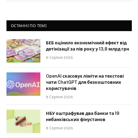
ОСТАННІ ПО ТЕМІ
БЕБ оцінило економічний ефект від
детінізації за пів року у 13,8 млрд грн
8 Серпня 2026
OpenAI скасовує ліміти на текстові
чати ChatGPT для безкоштовних
користувачів
8 Серпня 2026
НБУ оштрафував два банки та 19
небанківських фінустанов
8 Серпня 2026