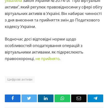
ухвалила
Закон України № 2074-ІХ “Про віртуальні
активи”, який регулює правовідносини у сфері обігу
віртуальних активів в Україні. Він набирає чинності
з дня внесення та прийняття змін до Податкового
кодексу України.
Водночас досі відповідні норми щодо
особливостей оподаткування операцій з
віртуальними активами, як підкреслюють
правоохоронці,
не прийнято
.
Цифрові активи
Facebook
Twitter
LinkedIn
WhatsApp
Email
Teleg