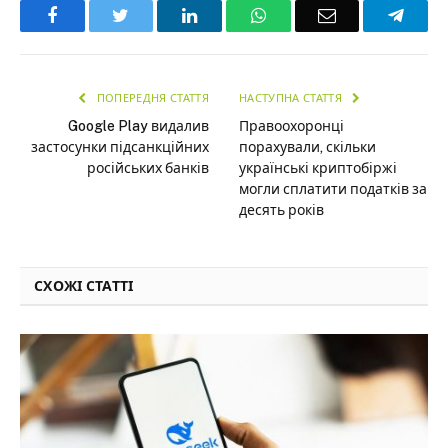
Facebook
Twitter
LinkedIn
WhatsApp
Email
Teleg
ПОПЕРЕДНЯ СТАТТЯ
НАСТУПНА СТАТТЯ
Google Play видалив
Правоохоронці
застосунки підсанкційних
порахували, скільки
російських банків
українські криптобіржі
могли сплатити податків за
десять років
СХОЖІ СТАТТІ