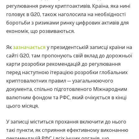
регулювання ринку криптоактивів. Країна, яка нині
головує в G20, також наголосила на необхідності
боротьби з ризиками ринку цифрових активів для
економік, що розвиваються.
Як
зазначається
у президентській записці країни на
сайті G20, там пропонують свій вклад до дорожньої
карти розробки рекомендацій до регулювання
перед наступною ітерацією розробки глобальних
криптовалютних правил — узагальнюючого
документа, спільно підготовленого Міжнародним
валютним фондом та РФС, який очікується в кінці
цього місяця.
У записці міститься прохання включити до нього
такі пункти, як сприяння ефективному виконанню
рекомендацій РФС і всіх інших органів, що