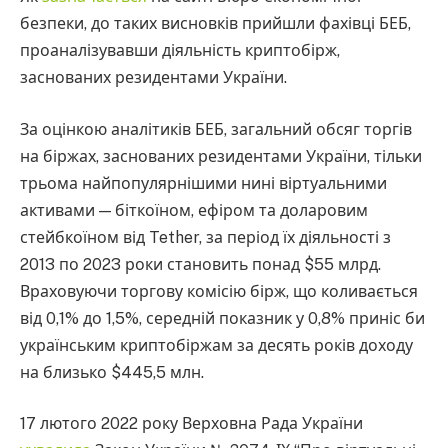
безпеки, до таких висновків прийшли фахівці БЕБ,
проаналізувавши діяльність криптобірж,
заснованих резидентами України.
За оцінкою аналітиків БЕБ, загальний обсяг торгів
на біржах, заснованих резидентами України, тільки
трьома найпопулярнішими нині віртуальними
активами — біткоїном, ефіром та доларовим
стейбкоїном від Tether, за період їх діяльності з
2013 по 2023 роки становить понад $55 млрд.
Враховуючи торгову комісію бірж, що коливається
від 0,1% до 1,5%, середній показник у 0,8% приніс би
українським криптобіржам за десять років доходу
на близько $445,5 млн.
17 лютого 2022 року Верховна Рада України