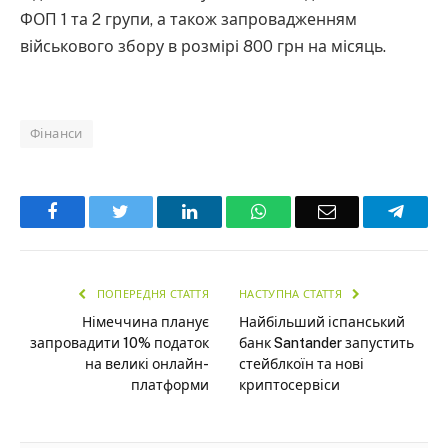
ФОП 1 та 2 групи, а також запровадженням
військового збору в розмірі 800 грн на місяць.
Фінанси
Facebook
Twitter
LinkedIn
WhatsApp
Email
Teleg
ПОПЕРЕДНЯ СТАТТЯ
НАСТУПНА СТАТТЯ
Німеччина планує
Найбільший іспанський
запровадити 10% податок
банк Santander запустить
на великі онлайн-
стейблкоїн та нові
платформи
криптосервіси