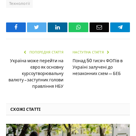
Технології
Facebook
Twitter
LinkedIn
WhatsApp
Email
Teleg
ПОПЕРЕДНЯ СТАТТЯ
НАСТУПНА СТАТТЯ
Україна може перейти на
Понад 50 тисяч ФОПів в
євро як основну
Україні залучені до
курсоутворювальну
незаконних схем — БЕБ
валюту – заступник голови
правління НБУ
СХОЖІ СТАТТІ