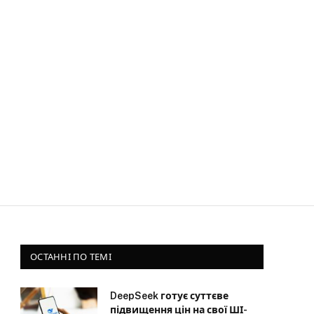
ОСТАННІ ПО ТЕМІ
DeepSeek готує суттєве
підвищення цін на свої ШІ-