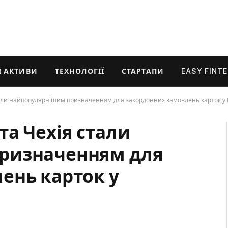
 АКТИВИ
ТЕХНОЛОГІЇ
СТАРТАПИ
EASY FINT
тали найпопулярнішим призначенням для закордонних замовлень карток у
а Чехія стали
ризначенням для
ень карток у