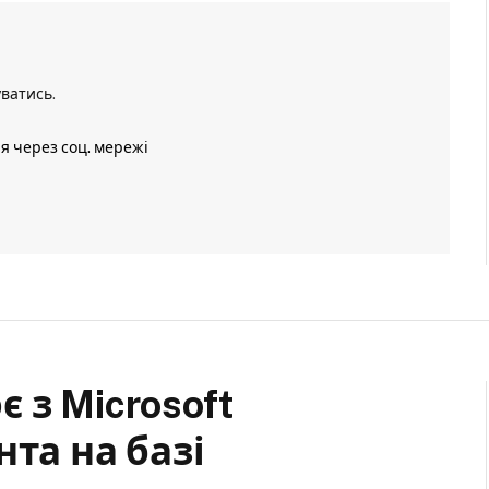
уватись
.
ія через соц. мережі
 з Microsoft
та на базі