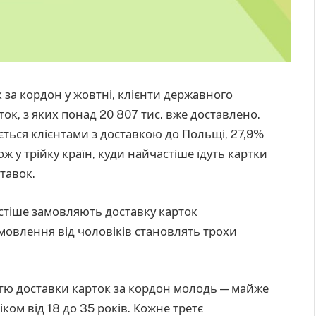
к за кордон у жовтні, клієнти державного
ок, з яких понад 20 807 тис. вже доставлено.
яється клієнтами з доставкою до Польщі, 27,9%
ж у трійку країн, куди найчастіше їдуть картки
тавок.
астіше замовляють доставку карток
амовлення від чоловіків становлять трохи
стю доставки карток за кордон молодь — майже
ком від 18 до 35 років. Кожне третє