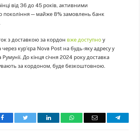
нці від 36 до 45 років, активними
го покоління — майже 8% замовлень банк
.
ток з доставкою за кордон
вже доступно
у
через кур’єра Nova Post на будь-яку адресу у
а Румунії. До кінця січня 2024 року доставка
бувають за кордоном, буде безкоштовною.
Facebook
Twitter
LinkedIn
WhatsApp
Email
Telegra