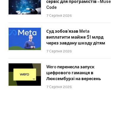
сервіс для програмістів – Muse
Code
7 Серпня 2026
Суд зобов’язав Meta
виплатити майже $1 млрд
через завдану шкоду дітям
7 Серпня 2026
Wero перенесла запуск
цифрового гаманця в
Люксембурзі на вересень
7 Серпня 2026