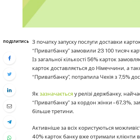
З початку запуску послуги доставки карто
ПОДІЛИТИСЬ
“Приватбанку” замовили 23 100 тисяч карт
Із загальної кількості 56% карток замовл
карток доставляється до Німеччини, а тако
“Приватбанку”, потрапила Чехія з 7,5% дос
Як
зазначається
у релізі держбанку, найч
“Приватбанку” за кордон жінки – 67,3%, з
більше третини.
Активніше за всіх користуються можливі
40% карток банку вже отримали клієнти ві