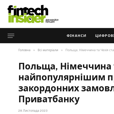
ФІНАНСИ
ЦИФРОВІ
»
»
Головна
Всі матеріали
Польща, Німеччина та Чехія с
Польща, Німеччина т
найпопулярнішим п
закордонних замовл
Приватбанку
28 Листопада 2023