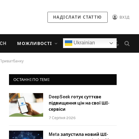
НАДІСЛАТИ СТАТТЮ
ВХІД
Ukrainian
ECH
МОЖЛИВОСТІ
 Приватбанку
ОСТАННІ ПО ТЕМІ
DeepSeek готує суттєве
підвищення цін на свої ШІ-
сервіси
7 Серпня 2026
Meta запустила новий ШІ-