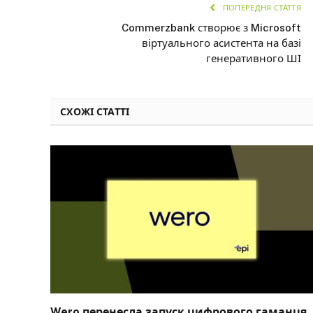
ПОПЕРЕДНЯ СТАТТЯ
Commerzbank створює з Microsoft
віртуального асистента на базі
генеративного ШІ
СХОЖІ СТАТТІ
Wero перенесла запуск цифрового гаманця