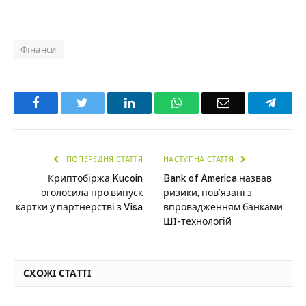
Фінанси
Facebook
Twitter
LinkedIn
WhatsApp
Email
Teleg
ПОПЕРЕДНЯ СТАТТЯ
НАСТУПНА СТАТТЯ
Криптобіржа Kucoin
Bank of America назвав
оголосила про випуск
ризики, пов’язані з
картки у партнерстві з Visa
впровадженням банками
ШІ-технологій
СХОЖІ СТАТТІ