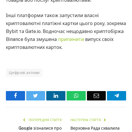
товарів або послуг криптовалютами.
Інші платформи також запустили власні
криптовалютні платіжні картки цього року, зокрема
Bybit та Gate.io. Водночас нещодавно криптобіржа
Binance була змушена
припинити
випуск своїх
криптовалютних карток.
Цифрові активи
Facebook
Twitter
LinkedIn
WhatsApp
Email
Teleg
ПОПЕРЕДНЯ СТАТТЯ
НАСТУПНА СТАТТЯ
Google зізналися про
Верховна Рада схвалила