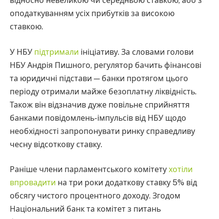
відносно невеликою чи середньою ставкою, або з
оподаткуванням усіх прибутків за високою
ставкою.
У НБУ
підтримали
ініціативу. За словами голови
НБУ Андрія Пишного, регулятор бачить фінансові
та юридичні підстави — банки протягом цього
періоду отримали майже безоплатну ліквідність.
Також він відзначив дуже повільне сприйняття
банками повідомлень-імпульсів від НБУ щодо
необхідності запропонувати ринку справедливу
чесну відсоткову ставку.
Раніше члени парламентського комітету
хотіли
впровадити
на три роки додаткову ставку 5% від
обсягу чистого процентного доходу. Згодом
Національний банк та комітет з питань