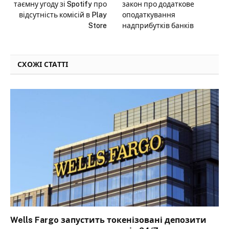
таємну угоду зі Spotify про
закон про додаткове
відсутність комісій в Play
оподаткування
Store
надприбутків банків
СХОЖІ СТАТТІ
Wells Fargo запустить токенізовані депозити