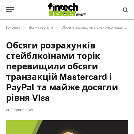
»
»
Головна
Всі матеріали
Обсяги розрахунків стейблкоїнами торік перевищили обсяги транзакцій Mastercard і PayPal та майже досягли рівня Visa
Обсяги розрахунків
стейблкоїнами торік
перевищили обсяги
транзакцій Mastercard і
PayPal та майже досягли
рівня Visa
28 Серпня 2023