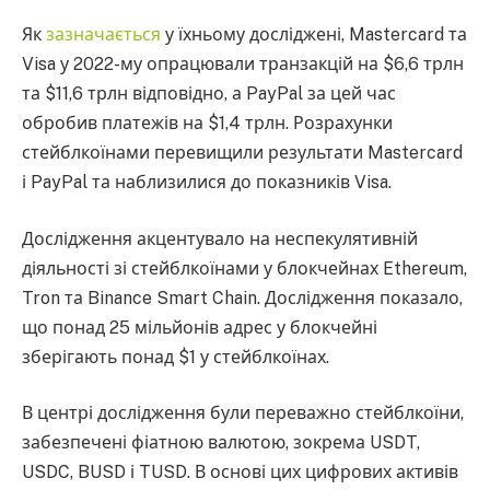
Як
зазначається
у їхньому досліджені, Mastercard та
Visa у 2022-му опрацювали транзакцій на $6,6 трлн
та $11,6 трлн відповідно, а PayPal за цей час
обробив платежів на $1,4 трлн. Розрахунки
стейблкоїнами перевищили результати Mastercard
і PayPal та наблизилися до показників Visa.
Дослідження акцентувало на неспекулятивній
діяльності зі стейблкоїнами у блокчейнах Ethereum,
Tron та Binance Smart Chain. Дослідження показало,
що понад 25 мільйонів адрес у блокчейні
зберігають понад $1 у стейблкоїнах.
В центрі дослідження були переважно стейблкоїни,
забезпечені фіатною валютою, зокрема USDT,
USDC, BUSD і TUSD. В основі цих цифрових активів