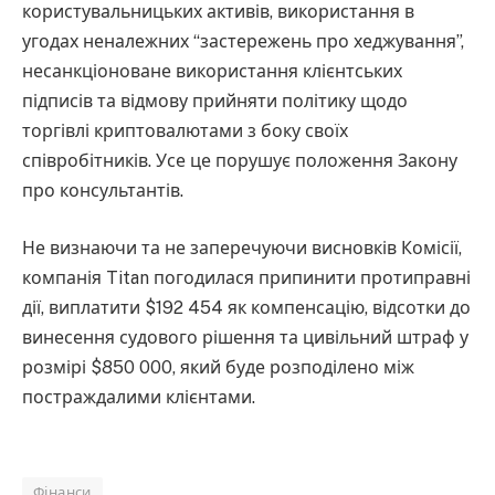
користувальницьких активів, використання в
угодах неналежних “застережень про хеджування”,
несанкціоноване використання клієнтських
підписів та відмову прийняти політику щодо
торгівлі криптовалютами з боку своїх
співробітників. Усе це порушує положення Закону
про консультантів.
Не визнаючи та не заперечуючи висновків Комісії,
компанія Titan погодилася припинити протиправні
дії, виплатити $192 454 як компенсацію, відсотки до
винесення судового рішення та цивільний штраф у
розмірі $850 000, який буде розподілено між
постраждалими клієнтами.
Фінанси