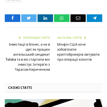
Facebook
Twitter
LinkedIn
WhatsApp
Email
Teleg
ПОПЕРЕДНЯ СТАТТЯ
НАСТУПНА СТАТТЯ
Інвестиції в бізнес, а не в
Мінфін США хоче
ідеї: як працює
зобов’язати
ангельський синдикат
криптоброкерів звітувати
Toloka та в які стартапи він
про операції клієнтів
інвестує. Інтерв’ю з
Тарасом Кириченком
СХОЖІ СТАТТІ