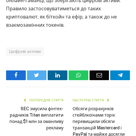
онлайн-гаманці, що зберігають цифрові активи.
Правило застосовуватиметься до таких
криптовалют, як біткойн та ефір, а також до не
взаємозамінних токенів.
Цифрові активи
Facebook
Twitter
LinkedIn
WhatsApp
Email
Teleg
ПОПЕРЕДНЯ СТАТТЯ
НАСТУПНА СТАТТЯ
SEC змусила фінтех-
Обсяги розрахунків
радників Titan виплатити
стейблкоїнами торік
понад $1 млн за оманливу
перевищили обсяги
рекламу
транзакцій Mastercard і
PayPal та майже досягли