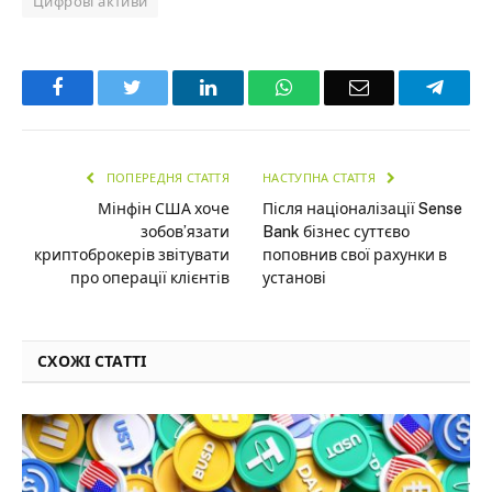
Цифрові активи
Facebook
Twitter
LinkedIn
WhatsApp
Email
Teleg
ПОПЕРЕДНЯ СТАТТЯ
НАСТУПНА СТАТТЯ
Мінфін США хоче
Після націоналізації Sense
зобов’язати
Bank бізнес суттєво
криптоброкерів звітувати
поповнив свої рахунки в
про операції клієнтів
установі
СХОЖІ СТАТТІ