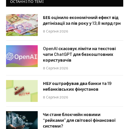
ОСТАННІ ПО ТЕМІ
БЕБ оцінило економічний ефект від
детінізації за пів року у 13,8 млрд грн
8 Серпня 2026
OpenAI скасовує ліміти на текстові
чати ChatGPT для безкоштовних
користувачів
8 Серпня 2026
НБУ оштрафував два банки та 19
небанківських фінустанов
8 Серпня 2026
Чи стане блокчейн новими
“рейками” для світової фінансової
системи?