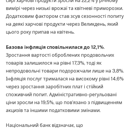
сирі харчові продукти зросли на 22,2% у річному
вимірі через низькі врожаї та квітневі приморозки.
Додатковим фактором став зсув сезонності попиту
на деякі харчові продукти через Великдень, який
цього року припав на квітень.
Базова інфляція сповільнилася до 12,1%
.
Зростання вартості оброблених продовольчих
товарів залишилося на рівні 17,3%, тоді як
непродовольчі товари подорожчали лише на 3,8%.
Інфляція послуг трималася на високому рівні 14,6%
через зростання заробітних плат і стійкий
споживчий попит. Адміністративно-регульовані
ціни зросли на 19,5%, що пов’язано з підвищенням
акцизів та іншими податковими змінами.
Національний банк відзначає, що