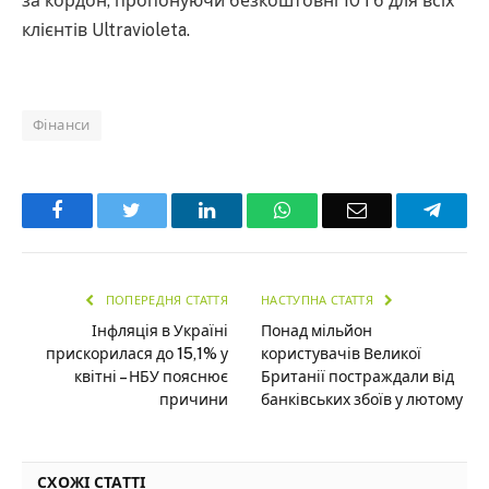
за кордон, пропонуючи безкоштовні 10 Гб для всіх
клієнтів Ultravioleta.
Фінанси
Facebook
Twitter
LinkedIn
WhatsApp
Email
Teleg
ПОПЕРЕДНЯ СТАТТЯ
НАСТУПНА СТАТТЯ
Інфляція в Україні
Понад мільйон
прискорилася до 15,1% у
користувачів Великої
квітні – НБУ пояснює
Британії постраждали від
причини
банківських збоїв у лютому
СХОЖІ СТАТТІ