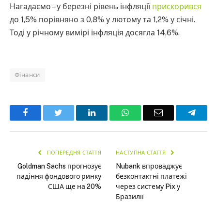
Нагадаємо – у березні рівень інфляції
прискорився
до 1,5% порівняно з 0,8% у лютому та 1,2% у січні.
Тоді у річному вимірі інфляція досягла 14,6%.
Фінанси
Facebook
Twitter
LinkedIn
WhatsApp
Email
Teleg
ПОПЕРЕДНЯ СТАТТЯ
НАСТУПНА СТАТТЯ
Goldman Sachs прогнозує
Nubank впроваджує
падіння фондового ринку
безконтактні платежі
США ще на 20%
через систему Pix у
Бразилії