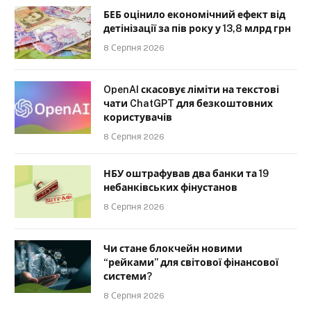
БЕБ оцінило економічний ефект від
детінізації за пів року у 13,8 млрд грн
8 Серпня 2026
OpenAI скасовує ліміти на текстові
чати ChatGPT для безкоштовних
користувачів
8 Серпня 2026
НБУ оштрафував два банки та 19
небанківських фінустанов
8 Серпня 2026
Чи стане блокчейн новими
“рейками” для світової фінансової
системи?
8 Серпня 2026