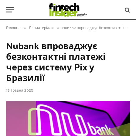
»
»
Головна
Всі матеріали
Nubank впроваджує безконтактні платежі через систему Pix у Бразилії
Nubank впроваджує
безконтактні платежі
через систему Pix у
Бразилії
13 Травня 2025