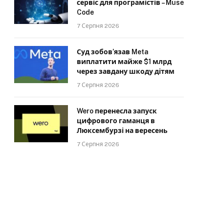
сервіс для програмістів – Muse
Code
7 Серпня 2026
Суд зобов’язав Meta
виплатити майже $1 млрд
через завдану шкоду дітям
7 Серпня 2026
Wero перенесла запуск
цифрового гаманця в
Люксембурзі на вересень
7 Серпня 2026