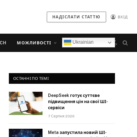
НАДІСЛАТИ СТАТТЮ
ВХІД
Ukrainian
ECH
МОЖЛИВОСТІ
ОСТАННІ ПО ТЕМІ
DeepSeek готує суттєве
підвищення цін на свої ШІ-
сервіси
7 Серпня 2026
Meta запустила новий ШІ-