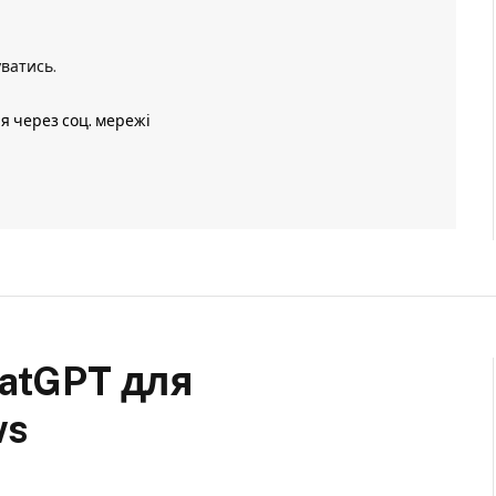
уватись
.
ія через соц. мережі
atGPT для
ws