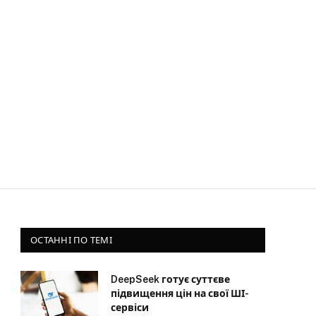
ОСТАННІ ПО ТЕМІ
DeepSeek готує суттєве
підвищення цін на свої ШІ-
сервіси