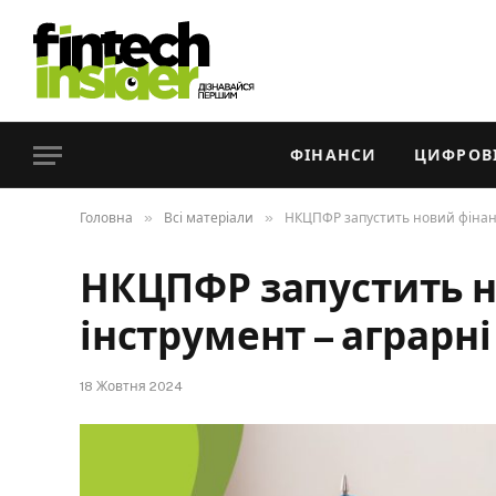
ФІНАНСИ
ЦИФРОВІ
»
»
Головна
Всі матеріали
НКЦПФР запустить новий фінанс
НКЦПФР запустить 
інструмент – аграрні
18 Жовтня 2024