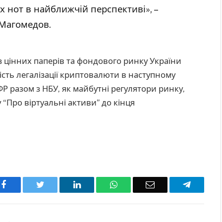
х нот в найближчій перспективі», –
Магомедов.
з цінних паперів та фондового ринку України
сть легалізації криптовалюти в наступному
Р разом з НБУ, як майбутні регулятори ринку,
 “Про віртуальні активи” до кінця
Facebook
Twitter
LinkedIn
WhatsApp
Email
Telegra