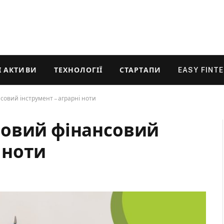
 АКТИВИ
ТЕХНОЛОГІЇ
СТАРТАПИ
EASY FINT
овий інструмент – аграрні ноти
новий фінансовий
 ноти