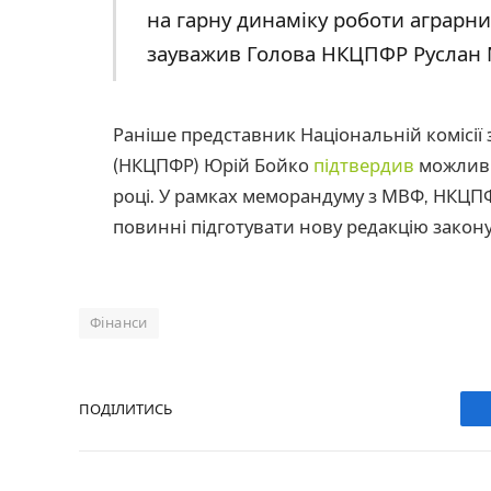
на гарну динаміку роботи аграрни
зауважив Голова НКЦПФР Руслан 
Раніше представник Національній комісії 
(НКЦПФР) Юрій Бойко
підтвердив
можливі
році. У рамках меморандуму з МВФ, НКЦПФ
повинні підготувати нову редакцію закону
Фінанси
ПОДІЛИТИСЬ