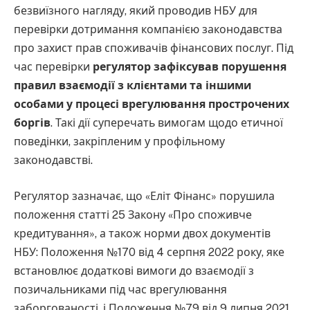
безвиїзного нагляду, який проводив НБУ для
перевірки дотримання компанією законодавства
про захист прав споживачів фінансових послуг. Під
час перевірки
регулятор зафіксував порушення
правил взаємодії з клієнтами та іншими
особами у процесі врегулювання прострочених
боргів
. Такі дії суперечать вимогам щодо етичної
поведінки, закріпленим у профільному
законодавстві.
Регулятор зазначає, що «Еліт Фінанс» порушила
положення статті 25 Закону «Про споживче
кредитування», а також норми двох документів
НБУ: Положення №170 від 4 серпня 2022 року, яке
встановлює додаткові вимоги до взаємодії з
позичальниками під час врегулювання
заборгованості, і Положення №79 від 9 липня 2021