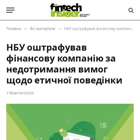
»
»
Головна
Всі матеріали
НБУ оштрафував фінансову компанію за недотримання вимог щодо етичної поведінки
НБУ оштрафував
фінансову компанію за
недотримання вимог
щодо етичної поведінки
7 Жовтня 2025