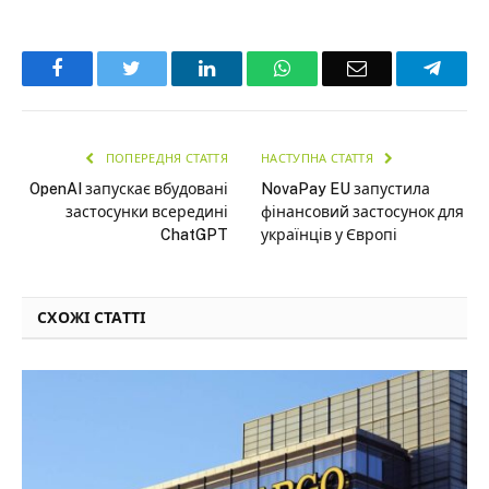
Facebook
Twitter
LinkedIn
WhatsApp
Email
Teleg
ПОПЕРЕДНЯ СТАТТЯ
НАСТУПНА СТАТТЯ
OpenAI запускає вбудовані
NovaPay EU запустила
застосунки всередині
фінансовий застосунок для
ChatGPT
українців у Європі
СХОЖІ СТАТТІ