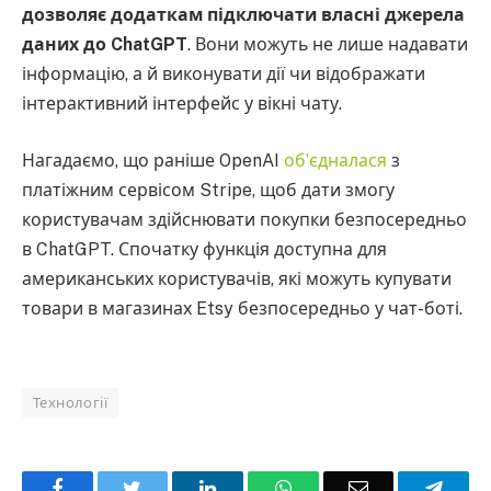
дозволяє додаткам підключати власні джерела
даних до ChatGPT
. Вони можуть не лише надавати
інформацію, а й виконувати дії чи відображати
інтерактивний інтерфейс у вікні чату.
Нагадаємо, що раніше OpenAI
об’єдналася
з
платіжним сервісом Stripe, щоб дати змогу
користувачам здійснювати покупки безпосередньо
в ChatGPT. Спочатку функція доступна для
американських користувачів, які можуть купувати
товари в магазинах Etsy безпосередньо у чат-боті.
Технології
Facebook
Twitter
LinkedIn
WhatsApp
Email
Teleg