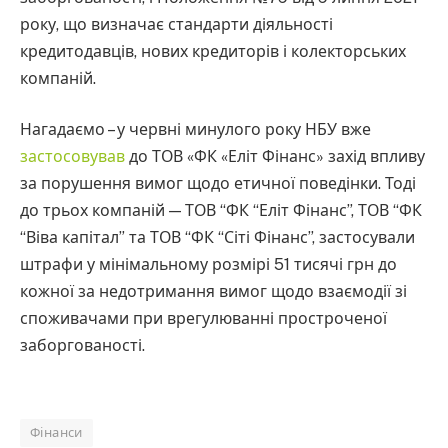
року, що визначає стандарти діяльності
кредитодавців, нових кредиторів і колекторських
компаній.
Нагадаємо – у червні минулого року НБУ вже
застосовував
до ТОВ «ФК «Еліт Фінанс» захід впливу
за порушення вимог щодо етичної поведінки. Тоді
до трьох компаній — ТОВ “ФК “Еліт Фінанс”, ТОВ “ФК
“Віва капітал” та ТОВ “ФК “Сіті Фінанс”, застосували
штрафи у мінімальному розмірі 51 тисячі грн до
кожної за недотримання вимог щодо взаємодії зі
споживачами при врегулюванні простроченої
заборгованості.
Фінанси