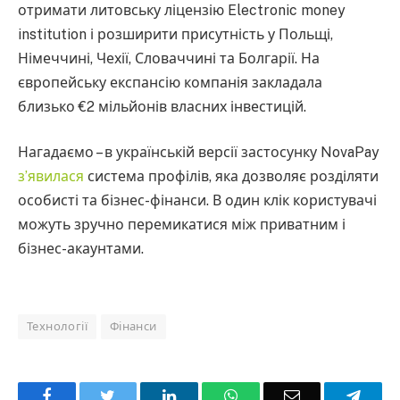
отримати литовську ліцензію Electronic money
institution і розширити присутність у Польщі,
Німеччині, Чехії, Словаччині та Болгарії. На
європейську експансію компанія закладала
близько €2 мільйонів власних інвестицій.
Нагадаємо – в українській версії застосунку NovaPay
з’явилася
система профілів, яка дозволяє розділяти
особисті та бізнес-фінанси. В один клік користувачі
можуть зручно перемикатися між приватним і
бізнес-акаунтами.
Технології
Фінанси
Facebook
Twitter
LinkedIn
WhatsApp
Email
Teleg