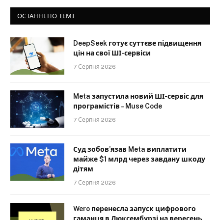
ОСТАННІ ПО ТЕМІ
DeepSeek готує суттєве підвищення
цін на свої ШІ-сервіси
7 Серпня 2026
Meta запустила новий ШІ-сервіс для
програмістів – Muse Code
7 Серпня 2026
Суд зобов’язав Meta виплатити
майже $1 млрд через завдану шкоду
дітям
7 Серпня 2026
Wero перенесла запуск цифрового
гаманця в Люксембурзі на вересень