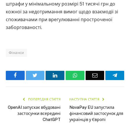
штрафи у мінімальному розмірі 51 тисячі грн до
кожної за недотримання вимог щодо взаємодії зі
споживачами при врегулюванні простроченої
заборгованості.
Фінанси
Facebook
Twitter
LinkedIn
WhatsApp
Email
Teleg
ПОПЕРЕДНЯ СТАТТЯ
НАСТУПНА СТАТТЯ
OpenAI запускає вбудовані
NovaPay EU запустила
застосунки всередині
фінансовий застосунок для
ChatGPT
українців у Європі