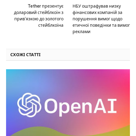
Tether презентує
НБУ оштрафував низку
доларовий стейблкоїн з
фінансових компаній за
прив’язкою до золотого
порушення вимог щодо
стейблкоїна
етичної поведінки та вимог
реклами
СХОЖІ СТАТТІ