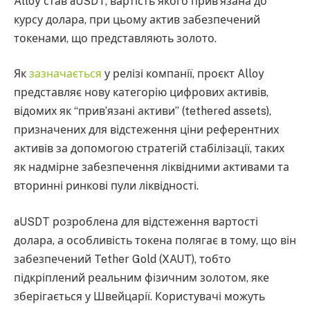
Alloy став aUSDT, вартість якого прив’язана до
курсу долара, при цьому актив забезпечений
токенами, що представляють золото.
Як
зазначається
у релізі компанії, проєкт Alloy
представляє нову категорію цифрових активів,
відомих як “прив’язані активи” (tethered assets),
призначених для відстеження ціни референтних
активів за допомогою стратегій стабілізації, таких
як надмірне забезпечення ліквідними активами та
вторинні ринкові пули ліквідності.
aUSDT розроблена для відстеження вартості
долара, а особливість токена полягає в тому, що він
забезпечений Tether Gold (XAUT), тобто
підкріплений реальним фізичним золотом, яке
зберігається у Швейцарії. Користувачі можуть