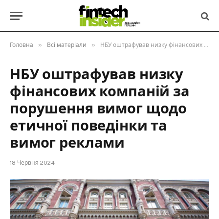
»
»
Головна
Всі матеріали
НБУ оштрафував низку фінансових компаній за порушення вимог щодо етичної поведінки та вимог реклами
НБУ оштрафував низку
фінансових компаній за
порушення вимог щодо
етичної поведінки та
вимог реклами
18 Червня 2024