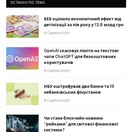
ОСТАННІ ПО ТЕМІ
БЕБ оцінило економічний ефект від
детінізації за пів року у 13,8 млрд грн
8 Серпня 2026
OpenAI скасовує ліміти на текстові
чати ChatGPT для безкоштовних
користувачів
8 Серпня 2026
НБУ оштрафував два банки та 19
небанківських фінустанов
8 Серпня 2026
Чи стане блокчейн новими
“рейками” для світової фінансової
системи?