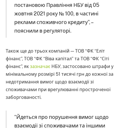
постановою Правління НБУ від 05
жовтня 2021 року № 100, в частині
реклами споживчого кредиту”, –
пояснили в регуляторі.
Також ще до трьох компаній — ТОВ “ФК “Еліт
фінанс”, ТОВ “ФК “Віва капітал” та ТОВ “ФК “Сіті
фінанс”, як
зазначає
НБУ, застосовано штрафи у
мінімальному розмірі 51 тисячі грн до кожної за
недотримання вимог щодо взаємодії зі
споживачами при врегулюванні простроченої
заборгованості.
“Йдеться про порушення вимог щодо
взаємодії зі споживачами та іншими