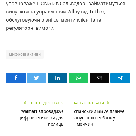
уповноважені CNAD в Сальвадорі, займатимуться
випуском та управлінням Alloy від Tether,
обслуговуючи різні сегменти клієнтів та
регуляторні вимоги.
Цифрові активи
Facebook
Twitter
LinkedIn
WhatsApp
Email
Teleg
ПОПЕРЕДНЯ СТАТТЯ
НАСТУПНА СТАТТЯ
Walmart впроваджує
Іспанський BBVA планує
цифрові етикетки для
запустити необанк у
полиць
Німеччині