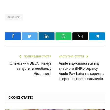
Фінанси
Facebook
Twitter
LinkedIn
WhatsApp
Email
Teleg
ПОПЕРЕДНЯ СТАТТЯ
НАСТУПНА СТАТТЯ
Іспанський BBVA планує
Apple відмовляється від
запустити необанк у
власного BNPL-сервісу
Німеччині
Apple Pay Later на користь
сторонніх постачальників
СХОЖІ СТАТТІ