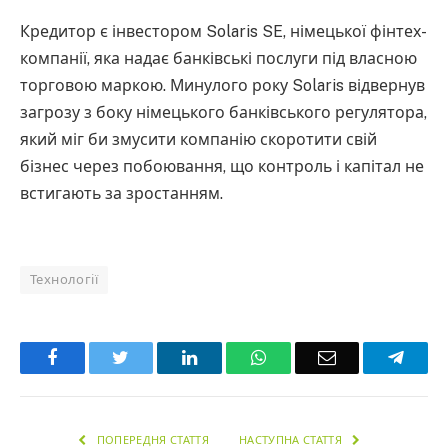
Кредитор є інвестором Solaris SE, німецької фінтех-
компанії, яка надає банківські послуги під власною
торговою маркою. Минулого року Solaris відвернув
загрозу з боку німецького банківського регулятора,
який міг би змусити компанію скоротити свій
бізнес через побоювання, що контроль і капітал не
встигають за зростанням.
Технології
Facebook
Twitter
LinkedIn
WhatsApp
Email
Teleg
ПОПЕРЕДНЯ СТАТТЯ
НАСТУПНА СТАТТЯ