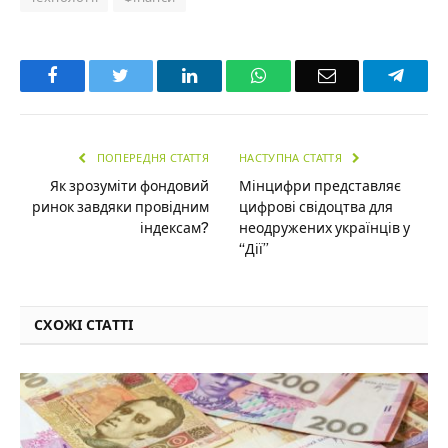
Facebook
Twitter
LinkedIn
WhatsApp
Email
Teleg
ПОПЕРЕДНЯ СТАТТЯ
НАСТУПНА СТАТТЯ
Як зрозуміти фондовий
Мінцифри представляє
ринок завдяки провідним
цифрові свідоцтва для
індексам?
неодружених українців у
“Дії”
СХОЖІ СТАТТІ