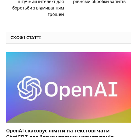
штучний інтелект для
рівнями обробки запитів
боротьби з відмиванням
грошей
СХОЖІ СТАТТІ
OpenAI скасовує ліміти на текстові чати