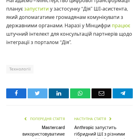
Нагадаємо – Міністерство цифрової трансформації
планує
запустити
у застосунку “Дія” ШІ-асистента,
який допомагатиме громадянам комунікувати з
державними органами. Наразі у Мінцифри
працює
штучний інтелект для консультацій партнерів щодо
інтеграції з порталом “Дія”.
Технології
Facebook
Twitter
LinkedIn
WhatsApp
Email
Teleg
ПОПЕРЕДНЯ СТАТТЯ
НАСТУПНА СТАТТЯ
Mastercard
Anthropic запустить
використовуватиме
гібридний ШІ з різними