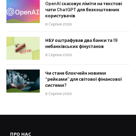
OpenAI скасовує ліміти на текстові
чати ChatGPT для безкоштовних
користувачів
8 Серпня 2026
НБУ оштрафував два банки та 19
небанківських фінустанов
8 Серпня 2026
Чи стане блокчейн новими
“рейками” для світової фінансової
системи?
8 Серпня 2026
ПРО НАС