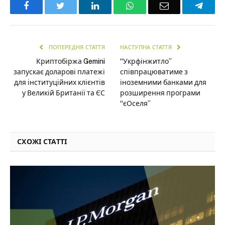
Facebook
Twitter
LinkedIn
WhatsApp
Email
Teleg
ПОПЕРЕДНЯ СТАТТЯ
НАСТУПНА СТАТТЯ
Криптобіржа Gemini
“Укрфінжитло”
запускає доларові платежі
співпрацюватиме з
для інституційних клієнтів
іноземними банками для
у Великій Британії та ЄС
розширення програми
“єОселя”
СХОЖІ СТАТТІ