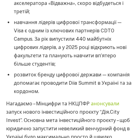
акселератора «Відважна», скоро відбудеться і
третій;
навчання лідерів цифрової трансформації —
Visa є одним із ключових партнерів CDTO
Campus. За рік випустили 440 майбутніх
цифрових лідерів, а у 2025 році відкриють нові
факультети та планують навчити вп’ятеро
більше студентів;
розвиток бренду цифрової держави — компанія
допомагає проводити Diia Summit в Україні та за
кордоном.
Нагадаємо – Мінцифри та НКЦПФР
анонсували
запуск нового інвестиційного проєкту “Дія.City
Invest”. Основна мета інвестиційного проєкту – щоб
юридично запустити невеликий венчурний фонд в
Україні було максимально просто й швидко.