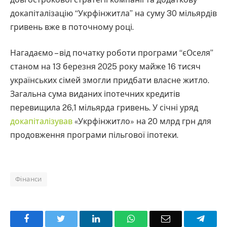
докапіталізацію “Укрфінжитла” на суму 30 мільярдів
гривень вже в поточному році.
Нагадаємо – від початку роботи програми “єОселя”
станом на 13 березня 2025 року майже 16 тисяч
українських сімей змогли придбати власне житло.
Загальна сума виданих іпотечних кредитів
перевищила 26,1 мільярда гривень. У січні уряд
докапіталізував
«Укрфінжитло» на 20 млрд грн для
продовження програми пільгової іпотеки.
Фінанси
Facebook
Twitter
LinkedIn
WhatsApp
Email
Teleg