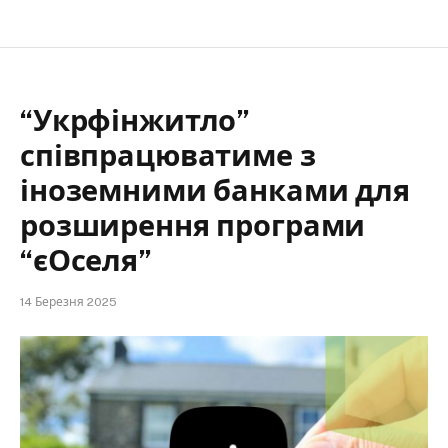
“Укрфінжитло”
співпрацюватиме з
іноземними банками для
розширення програми
“єОселя”
14 Березня 2025