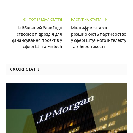
ПОПЕРЕДНЯ СТАТТЯ
НАСТУПНА СТАТТЯ
Найбільший банк Індії
Мінцифри та Visa
створює підрозділ для
розширюють партнерство
фінансування проєктів у
у сфері штучного інтелекту
сфері ШІ та Fintech
та кіберстійкості
СХОЖІ СТАТТІ