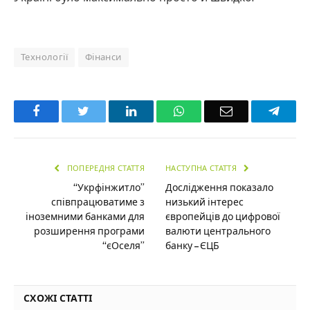
Технології
Фінанси
Facebook
Twitter
LinkedIn
WhatsApp
Email
Teleg
ПОПЕРЕДНЯ СТАТТЯ
НАСТУПНА СТАТТЯ
“Укрфінжитло”
Дослідження показало
співпрацюватиме з
низький інтерес
іноземними банками для
європейців до цифрової
розширення програми
валюти центрального
“єОселя”
банку – ЄЦБ
СХОЖІ СТАТТІ