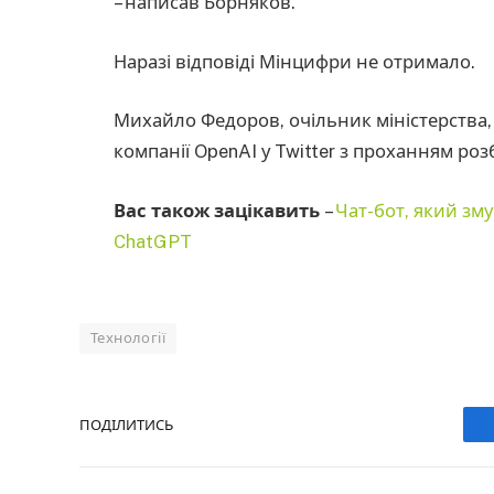
– написав Борняков.
Наразі відповіді Мінцифри не отримало.
Михайло Федоров, очільник міністерства,
компанії OpenAI у Twitter з проханням ро
Вас також зацікавить
–
Чат-бот, який зму
ChatGPT
Технології
ПОДІЛИТИСЬ