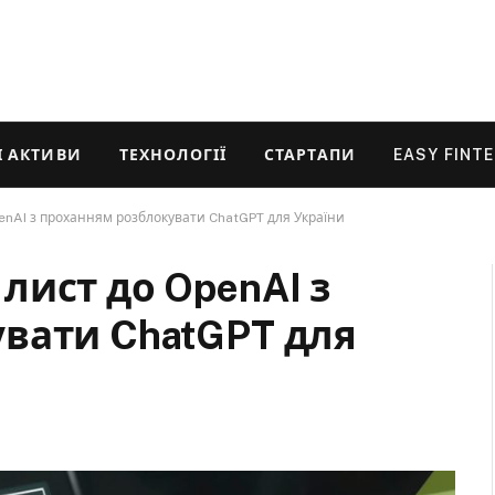
 АКТИВИ
ТЕХНОЛОГІЇ
СТАРТАПИ
EASY FINT
nAI з проханням розблокувати ChatGPT для України
лист до OpenAI з
вати ChatGPT для