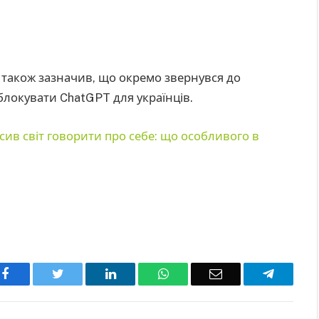
 також зазначив, що окремо звернувся до
зблокувати ChatGPT для українців.
сив світ говорити про себе: що особливого в
Facebook
Twitter
LinkedIn
WhatsApp
Email
Telegra