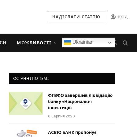
НАДІСЛАТИ СТАТТЮ
ВХІД
Ukrainian
ECH
МОЖЛИВОСТІ
ОСТАННІ ПО ТЕМІ
ФГВФО завершив ліквідацію
банку «Національні
інвестиції»
6 Серпня 2026
АСВІО БАНК пропонує