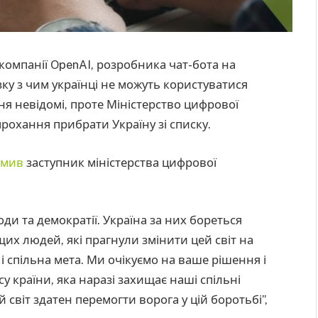
компанії OpenAI, розробника чат-бота на
зку з чим українці не можуть користуватися
я невідомі, проте Міністерство цифрової
рохання прибрати Україну зі списку.
омив
заступник міністерства цифрової
оди та демократії. Україна за них бореться
х людей, які прагнули змінити цей світ на
 і спільна мета. Ми очікуємо на ваше рішення і
у країни, яка наразі захищає наші спільні
 світ здатен перемогти ворога у цій боротьбі”,