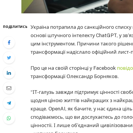
Україна потрапила до санкційного списку 
ПОДІЛИТИСЬ
основі штучного інтелекту ChatGPT, у зв’я
цим інструментом. Причини такого рішенн
трансформації надіслало офіційний лист-п
Про це на своїй сторінці у Facebook
повід
трансформації Олександр Борняков.
“ІТ-галузь завжди підтримує цінності своб
щодня ціною життів найкращих з найкращи
краще. OpenAI, як бачите, у нас єдина ціль
сподіваємось, що ви дослухаєтесь до голос
цінностіі. І лише об’єднаний цивілізований