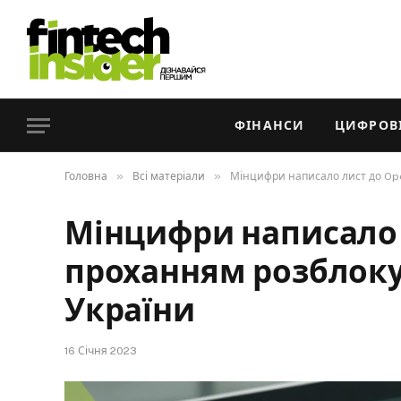
ФІНАНСИ
ЦИФРОВІ
»
»
Головна
Всі матеріали
Мінцифри написало лист до Ope
Мінцифри написало 
проханням розблоку
України
16 Січня 2023