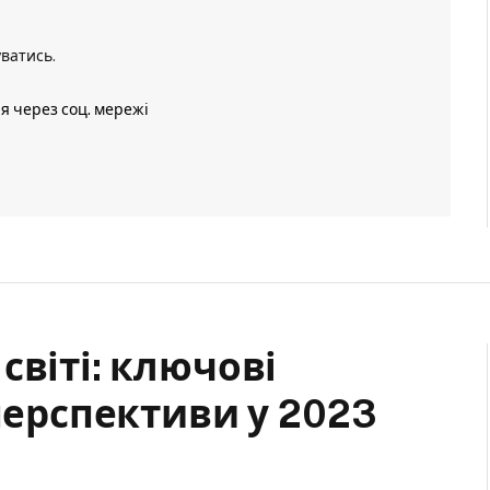
уватись
.
ія через соц. мережі
світі: ключові
 перспективи у 2023