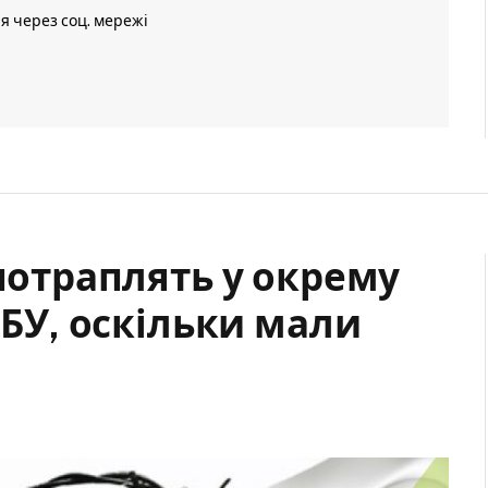
ія через соц. мережі
 потраплять у окрему
НБУ, оскільки мали