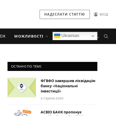
НАДІСЛАТИ СТАТТЮ
ВХІД
Ukrainian
ECH
МОЖЛИВОСТІ
ОСТАННІ ПО ТЕМІ
ФГВФО завершив ліквідацію
банку «Національні
інвестиції»
6 Серпня 2026
АСВІО БАНК пропонує