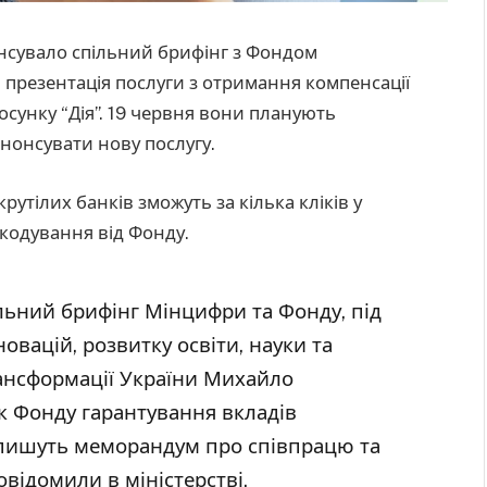
онсувало спільний брифінг з Фондом
я презентація послуги з отримання компенсації
осунку “Дія”. 19 червня вони планують
нонсувати нову послугу.
утілих банків зможуть за кілька кліків у
шкодування від Фонду.
ільний брифінг Мінцифри та Фонду, під
новацій, розвитку освіти, науки та
рансформації України Михайло
 Фонду гарантування вкладів
ідпишуть меморандум про співпрацю та
овідомили в міністерстві.