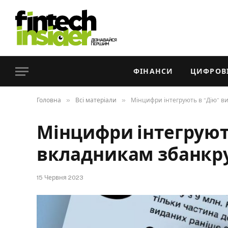
ФІНАНСИ
ЦИФРОВІ
»
»
Головна
Всі матеріали
Мінцифри інтегрують в “Дію” в
Мінцифри інтегруют
вкладникам збанкру
15 Червня 2023