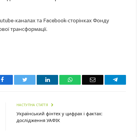
utube-каналах та Facebook-сторінках Фонду
ової трансформації.
Facebook
Twitter
LinkedIn
WhatsApp
Email
Telegra
НАСТУПНА СТАТТЯ
Український фінтех у цифрах і фактах:
дослідження УАФІК