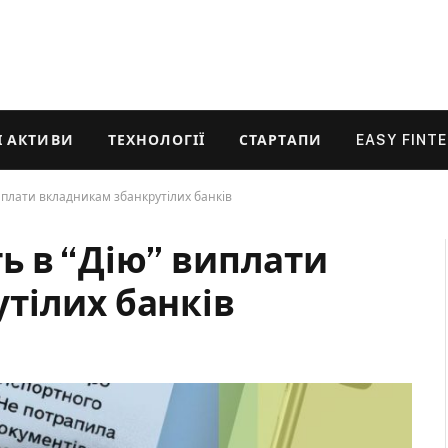
 АКТИВИ
ТЕХНОЛОГІЇ
СТАРТАПИ
EASY FINT
иплати вкладникам збанкрутілих банків
ь в “Дію” виплати
тілих банків