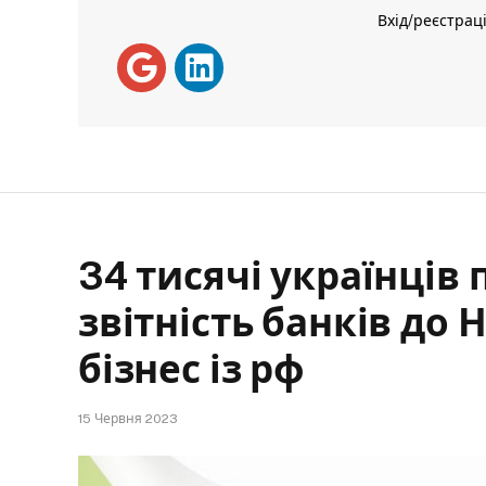
Вхід/реєстрац
34 тисячі українців
звітність банків до 
бізнес із рф
15 Червня 2023