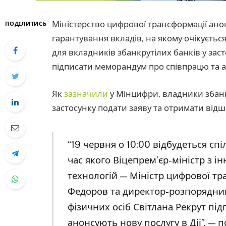
Міністерство цифрової трансформації ан
ПОДІЛИТИСЬ
гарантування вкладів, на якому очікуєтьс
для вкладників збанкрутілих банків у заст
підписати меморандум про співпрацю та а
Як
зазначили
у Мінцифри, владники збанкр
застосунку подати заяву та отримати від
“19 червня о 10:00 відбудеться сп
час якого Віцепрем’єр-міністр з ін
технологій — Міністр цифрової т
Федоров та директор-розпорядник
фізичних осіб Світлана Рекрут п
анонсують нову послугу в Дії”, — п