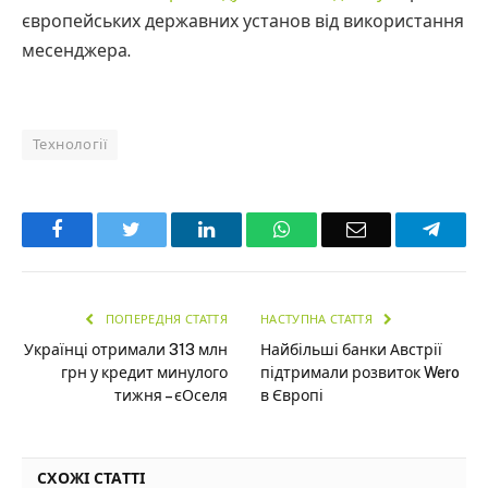
європейських державних установ від використання
месенджера.
Технології
Facebook
Twitter
LinkedIn
WhatsApp
Email
Teleg
ПОПЕРЕДНЯ СТАТТЯ
НАСТУПНА СТАТТЯ
Українці отримали 313 млн
Найбільші банки Австрії
грн у кредит минулого
підтримали розвиток Wero
тижня – єОселя
в Європі
СХОЖІ СТАТТІ