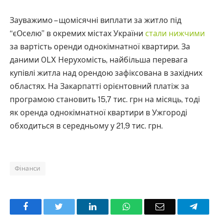
Зауважимо – щомісячні виплати за житло під
“єОселю” в окремих містах України
стали нижчими
за вартість оренди однокімнатної квартири. За
даними OLX Нерухомість, найбільша перевага
купівлі житла над орендою зафіксована в західних
областях. На Закарпатті орієнтовний платіж за
програмою становить 15,7 тис. грн на місяць, тоді
як оренда однокімнатної квартири в Ужгороді
обходиться в середньому у 21,9 тис. грн.
Фінанси
Facebook
Twitter
LinkedIn
WhatsApp
Email
Teleg