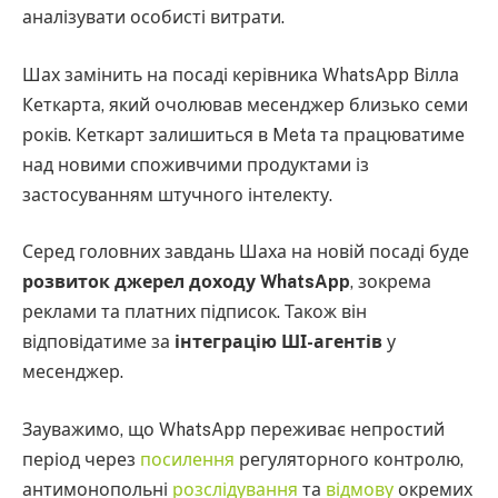
аналізувати особисті витрати.
Шах замінить на посаді керівника WhatsApp Вілла
Кеткарта, який очолював месенджер близько семи
років. Кеткарт залишиться в Meta та працюватиме
над новими споживчими продуктами із
застосуванням штучного інтелекту.
Серед головних завдань Шаха на новій посаді буде
розвиток джерел доходу WhatsApp
, зокрема
реклами та платних підписок. Також він
відповідатиме за
інтеграцію ШІ-агентів
у
месенджер.
Зауважимо, що WhatsApp переживає непростий
період через
посилення
регуляторного контролю,
антимонопольні
розслідування
та
відмову
окремих