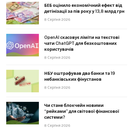
БЕБ оцінило економічний ефект від
детінізації за пів року у 13,8 млрд грн
8 Серпня 2026
OpenAI скасовує ліміти на текстові
чати ChatGPT для безкоштовних
користувачів
8 Серпня 2026
НБУ оштрафував два банки та 19
небанківських фінустанов
8 Серпня 2026
Чи стане блокчейн новими
“рейками” для світової фінансової
системи?
8 Серпня 2026