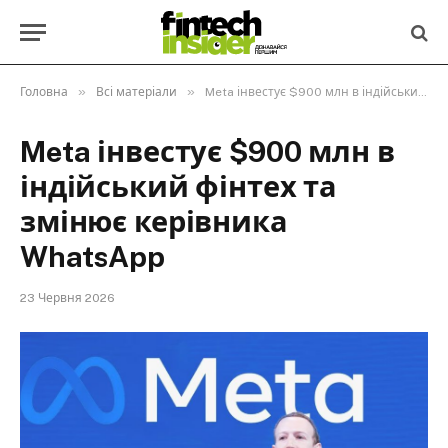
»
»
Головна
Всі матеріали
Meta інвестує $900 млн в індійський фінтех та змінює керівника WhatsApp
Meta інвестує $900 млн в
індійський фінтех та
змінює керівника
WhatsApp
23 Червня 2026