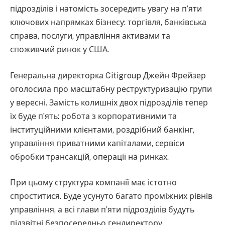
підрозділів і натомість зосередить увагу на п’яти
ключових напрямках бізнесу: торгівля, банківська
справа, послуги, управління активами та
споживчий ринок у США.
Генеральна директорка Citigroup Джейн Фрейзер
оголосила про масштабну реструктуризацію групи
у вересні. Замість колишніх двох підрозділів тепер
їх буде п’ять: робота з корпоративними та
інституційними клієнтами, роздрібний банкінг,
управління приватними капіталами, сервіси
обробки трансакцій, операції на ринках.
При цьому структура компанії має істотно
спроститися. Буде усунуто багато проміжних рівнів
управління, а всі глави п’яти підрозділів будуть
підзвітні безпосередньо гендиректору.