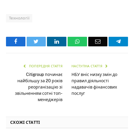
Технології
Facebook
Twitter
LinkedIn
WhatsApp
Email
Teleg
ПОПЕРЕДНЯ СТАТТЯ
НАСТУПНА СТАТТЯ
Citigroup починає
НБУ вніс низку змін до
найбільшу за 20 років
правил діяльності
реорганізацію зі
надавачів фінансових
звільненням сотні топ-
послуг
менеджерів
СХОЖІ СТАТТІ