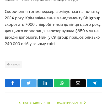
Скорочення топменеджерів очікується на початку
2024 року. Крім звільнення менеджменту Citigroup
скоротить 7000 співробітників до кінця цього року,
для цього корпорація зарезервувала $650 млн на
вихідні допомоги. Нині у Citigroup працює близько
240 000 осіб у всьому світі.
Фінанси
Facebook
Twitter
LinkedIn
WhatsApp
Email
Teleg
ПОПЕРЕДНЯ СТАТТЯ
НАСТУПНА СТАТТЯ