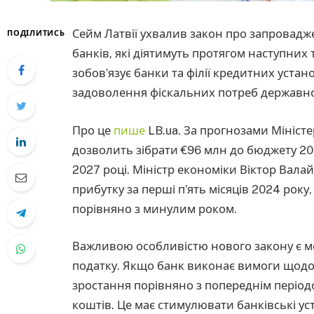
Сейм Латвії ухвалив закон про запровадже
ПОДІЛИТИСЬ
банків, які діятимуть протягом наступних
зобов’язує банки та філії кредитних уста
задоволення фіскальних потреб державно
Про це
пише
LB.ua. За прогнозами Міністе
дозволить зібрати €96 млн до бюджету 202
2027 році. Міністр економіки Віктор Вала
прибутку за перші п’ять місяців 2024 року
порівняно з минулим роком.
Важливою особливістю нового закону є м
податку. Якщо банк виконає вимоги щодо
зростання порівняно з попереднім період
коштів. Це має стимулювати банківські ус