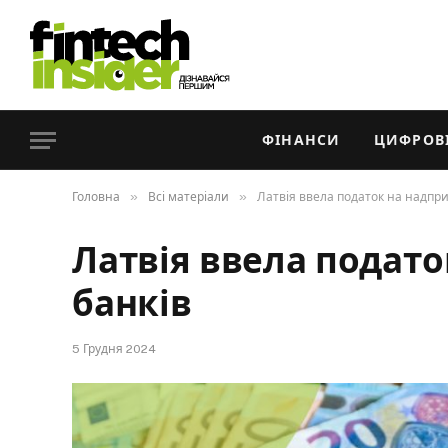
ФІНАНСИ
ЦИФРОВІ
»
»
Головна
Всі матеріали
Латвія ввела податок на надпри
Латвія ввела подат
банків
5 Грудня 2024