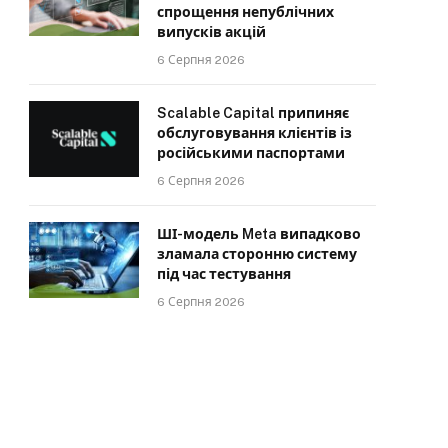
спрощення непублічних
випусків акцій
6 Серпня 2026
Scalable Capital припиняє
обслуговування клієнтів із
російськими паспортами
6 Серпня 2026
ШІ-модель Meta випадково
зламала сторонню систему
під час тестування
6 Серпня 2026