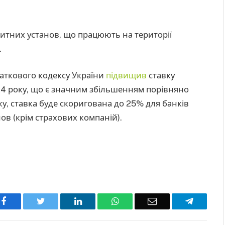
едитних установ, що працюють на території
.
даткового кодексу України
підвищив
ставку
24 року, що є значним збільшенням порівняно
у, ставка буде скоригована до 25% для банків
ов (крім страхових компаній).
Facebook
Twitter
LinkedIn
WhatsApp
Email
Telegra