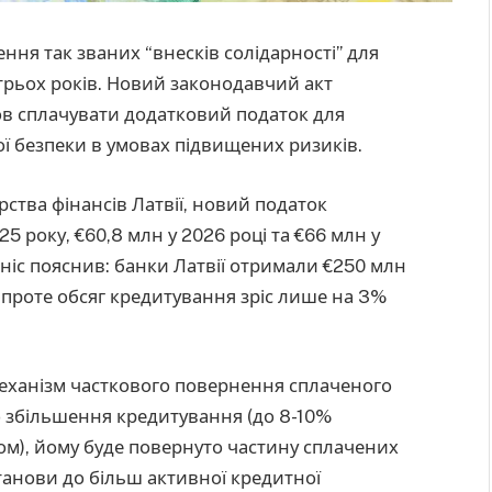
ння так званих “внесків солідарності” для
 трьох років. Новий законодавчий акт
нов сплачувати додатковий податок для
ї безпеки в умовах підвищених ризиків.
рства фінансів Латвії, новий податок
5 року, €60,8 млн у 2026 році та €66 млн у
йніс пояснив: банки Латвії отримали €250 млн
, проте обсяг кредитування зріс лише на 3%
еханізм часткового повернення сплаченого
 збільшення кредитування (до 8-10%
ом), йому буде повернуто частину сплачених
танови до більш активної кредитної