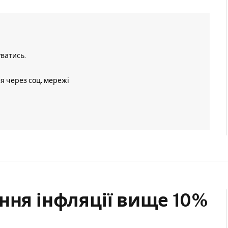
уватись
.
ія через соц. мережі
ння інфляції вище 10%