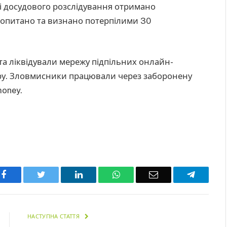
ді досудового розслідування отримано
 допитано та визнано потерпілими 30
та ліквідували мережу підпільних онлайн-
туру. Зловмисники працювали через заборонену
money.
Facebook
Twitter
LinkedIn
WhatsApp
Email
Telegra
НАСТУПНА СТАТТЯ