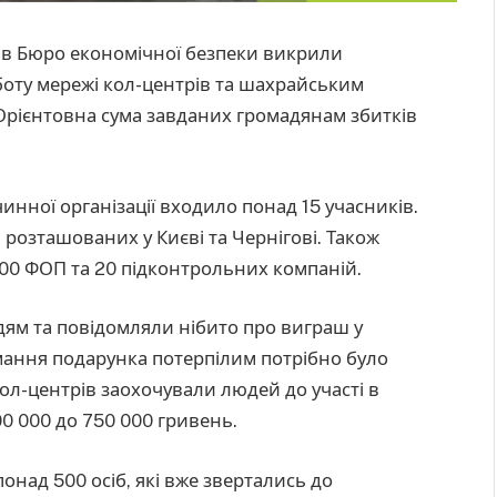
ів Бюро економічної безпеки викрили
боту мережі кол-центрів та шахрайським
Орієнтовна сума завданих громадянам збитків
инної організації входило понад 15 учасників.
розташованих у Києві та Чернігові. Також
00 ФОП та 20 підконтрольних компаній.
ям та повідомляли нібито про виграш у
имання подарунка потерпілим потрібно було
ол-центрів заохочували людей до участі в
00 000 до 750 000 гривень.
онад 500 осіб, які вже звертались до