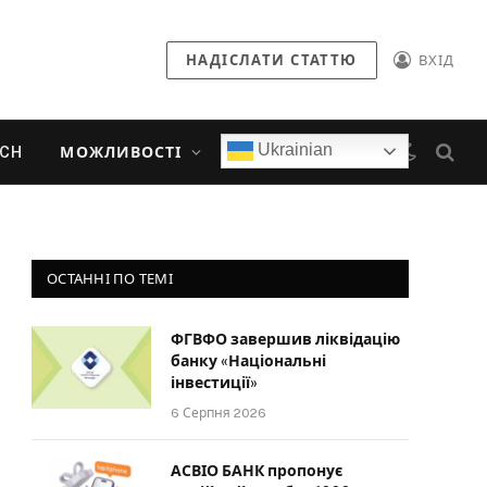
НАДІСЛАТИ СТАТТЮ
ВХІД
Ukrainian
ECH
МОЖЛИВОСТІ
ОСТАННІ ПО ТЕМІ
ФГВФО завершив ліквідацію
банку «Національні
інвестиції»
6 Серпня 2026
АСВІО БАНК пропонує