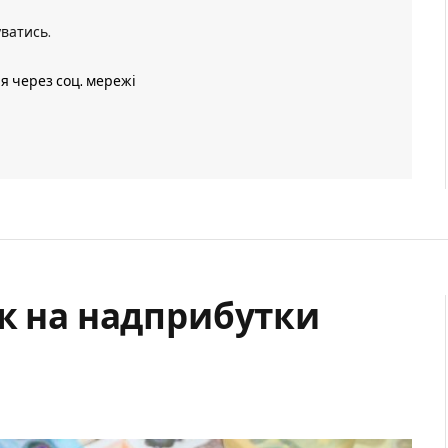
уватись
.
ія через соц. мережі
ок на надприбутки