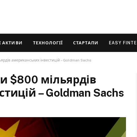
 АКТИВИ
ТЕХНОЛОГІЇ
СТАРТАПИ
EASY FINT
ярдів американських інвестицій – Goldman Sachs
и $800 мільярдів
тицій – Goldman Sachs