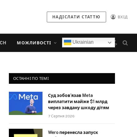
НАДІСЛАТИ СТАТТЮ
ВХІД
Ukrainian
ECH
МОЖЛИВОСТІ
ОСТАННІ ПО ТЕМІ
Суд зобов’язав Meta
виплатити майже $1 млрд
через завдану шкоду дітям
7 Серпня 2026
Wero перенесла запуск