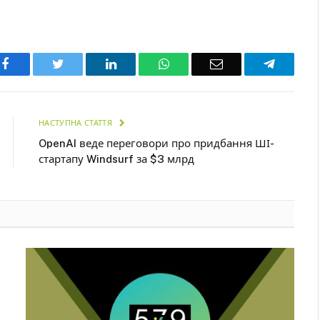
Facebook
Twitter
LinkedIn
WhatsApp
Email
Telegra
НАСТУПНА СТАТТЯ
OpenAI веде переговори про придбання ШІ-
стартапу Windsurf за $3 млрд