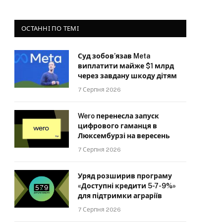
ОСТАННІ ПО ТЕМІ
Суд зобов’язав Meta
виплатити майже $1 млрд
через завдану шкоду дітям
7 Серпня 2026
Wero перенесла запуск
цифрового гаманця в
Люксембурзі на вересень
7 Серпня 2026
Уряд розширив програму
«Доступні кредити 5-7-9%»
для підтримки аграріїв
7 Серпня 2026