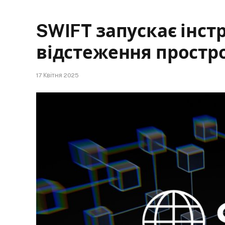
SWIFT запускає інст
відстеження простр
17 Квітня 2025