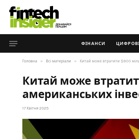
ФІНАНСИ
ЦИФРОВІ
»
»
Головна
Всі матеріали
Китай може втратити $800 міль
Китай може втратит
американських інвес
17 Квітня 2025