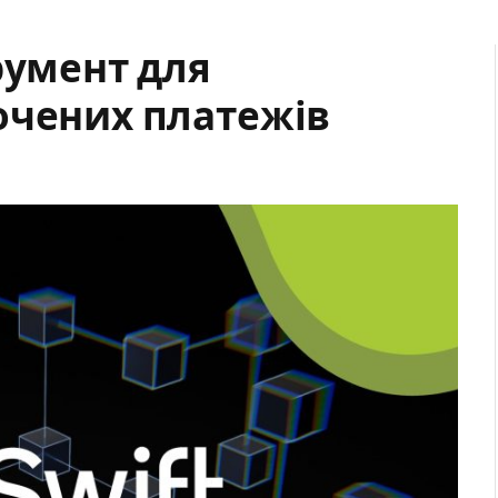
румент для
очених платежів