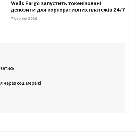
Wells Fargo запустить токенізовані
депозити для корпоративних платежів 24/7
7 Серпня 2026
уватись
.
ія через соц. мережі