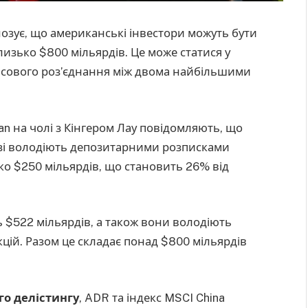
нозує, що американські інвестори можуть бути
лизько $800 мільярдів. Це може статися у
нсового роз’єднання між двома найбільшими
n на чолі з Кінгером Лау повідомляють, що
азі володіють депозитарними розписками
ко $250 мільярдів, що становить 26% від
ють $522 мільярдів, а також вони володіють
цій. Разом це складає понад $800 мільярдів
го делістингу
, ADR та індекс MSCI China