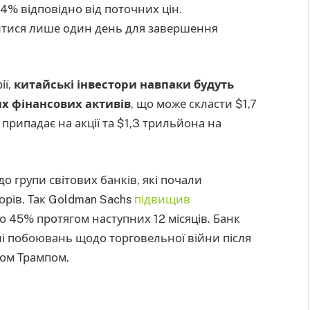
 4% відповідно від поточних цін.
тися лише один день для завершення
ії,
китайські інвестори навпаки будуть
х фінансових активів
, що може скласти $1,7
припадає на акції та $1,3 трильйона на
о групи світових банків, які почали
орів. Так Goldman Sachs
підвищив
о 45% протягом наступних 12 місяців. Банк
тлі побоювань щодо торговельної війни після
ом Трампом.