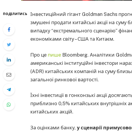
Інвестиційний гігант Goldman Sachs прог
ПОДІЛИТИСЬ
змушені продати китайські акції на суму б
випадку “екстремального сценарію” фіна
економіками світу – США та Китаєм.
Про це
пише
Bloomberg. Аналітики Goldma
американські інституційні інвестори нар
(ADR) китайських компаній на суму близь
загальної ринкової вартості.
Їхні інвестиції в гонконзькі акції досяга
приблизно 0,5% китайських внутрішніх ак
китайських акцій.
За оцінками банку,
у сценарії примусово