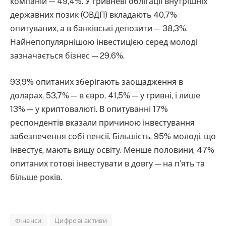
компаній — 49,4%. У гривневі облігації внутрішніх
державних позик (ОВДП) вкладають 40,7%
опитуваних, а в банківські депозити — 38,3%.
Найнепопулярнішою інвестицією серед молоді
зазначається бізнес — 29,6%.
93,9% опитаних зберігають заощадження в
доларах, 53,7% — в євро, 41,5% — у гривні, і лише
13% — у криптовалюті. В опитуванні 17%
респондентів вказали причиною інвестування
забезпечення собі пенсії. Більшість, 95% молоді, що
інвестує, мають вищу освіту. Менше половини, 47%
опитаних готові інвестувати в довгу — на п’ять та
більше років.
Фінанси
Цифрові активи