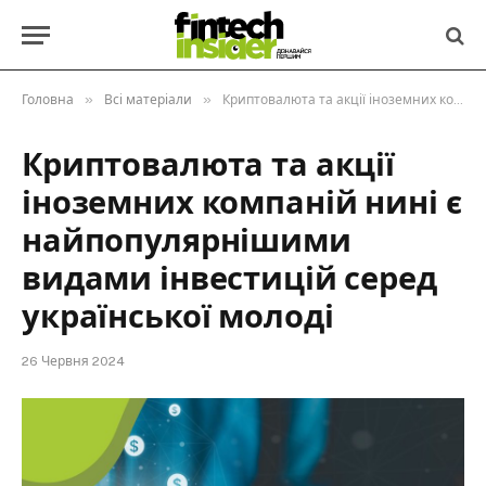
»
»
Головна
Всі матеріали
Криптовалюта та акції іноземних компаній нині є найпопулярнішими видами інвестицій серед української молоді
Криптовалюта та акції
іноземних компаній нині є
найпопулярнішими
видами інвестицій серед
української молоді
26 Червня 2024