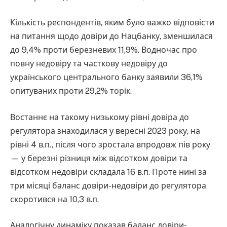
Кількість респондентів, яким було важко відповісти
на питання щодо довіри до Нацбанку, зменшилася
до 9,4% проти березневих 11,9%. Водночас про
повну недовіру та часткову недовіру до
українського центрального банку заявили 36,1%
опитуваних проти 29,2% торік.
Востаннє на такому низькому рівні довіра до
регулятора знаходилася у вересні 2023 року, на
рівні 4 в.п., після чого зростала впродовж пів року
— у березні різниця між відсотком довіри та
відсотком недовіри складала 16 в.п. Проте нині за
три місяці баланс довіри-недовіри до регулятора
скоротився на 10,3 в.п.
Аналогічну динаміку показав баланс довіри-