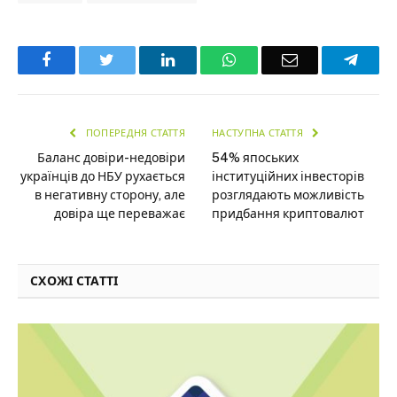
Facebook
Twitter
LinkedIn
WhatsApp
Email
Teleg
ПОПЕРЕДНЯ СТАТТЯ
НАСТУПНА СТАТТЯ
Баланс довіри-недовіри
54% япоських
українців до НБУ рухається
інституційних інвесторів
в негативну сторону, але
розглядають можливість
довіра ще переважає
придбання криптовалют
СХОЖІ СТАТТІ