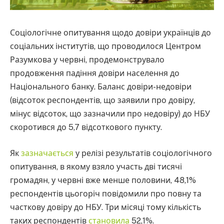
Соціологічне опитування щодо довіри українців до
соціальних інститутів, що проводилося Центром
Разумкова у червні, продемонструвало
продовження падіння довіри населення до
Національного банку. Баланс довіри-недовіри
(відсоток респондентів, що заявили про довіру,
мінус відсоток, що зазначили про недовіру) до НБУ
скоротився до 5,7 відсоткового пункту.
Як
зазначається
у релізі результатів соціологічного
опитування, в якому взяло участь дві тисячі
громадян, у червні вже менше половини, 48,1%
респондентів цьогоріч повідомили про повну та
часткову довіру до НБУ. Три місяці тому кількість
таких респондентів
становила
52,1%.