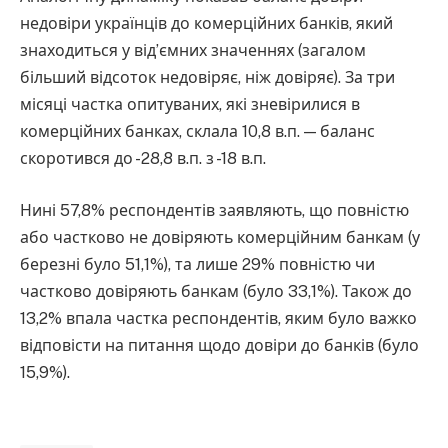
недовіри українців до комерційних банків, який
знаходиться у від’ємних значеннях (загалом
більший відсоток недовіряє, ніж довіряє). За три
місяці частка опитуваних, які зневірилися в
комерційних банках, склала 10,8 в.п. — баланс
скоротився до -28,8 в.п. з -18 в.п.
Нині 57,8% респондентів заявляють, що повністю
або частково не довіряють комерційним банкам (у
березні було 51,1%), та лише 29% повністю чи
частково довіряють банкам (було 33,1%). Також до
13,2% впала частка респондентів, яким було важко
відповісти на питання щодо довіри до банків (було
15,9%).