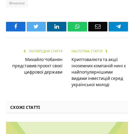
Фінанси
Facebook
Twitter
LinkedIn
WhatsApp
Email
Teleg
ПОПЕРЕДНЯ СТАТТЯ
НАСТУПНА СТАТТЯ
Михайло Чобанян
Криптовалюта та акції
представив проєкт своєї
іноземних компаній нині є
цифрової держави
найпопулярнішими
видами інвестицій серед
української молоді
СХОЖІ СТАТТІ