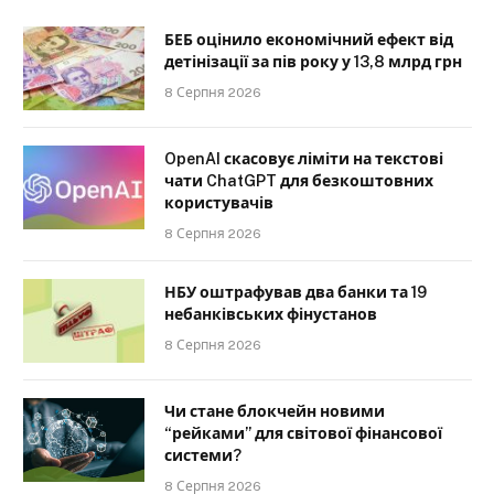
БЕБ оцінило економічний ефект від
детінізації за пів року у 13,8 млрд грн
8 Серпня 2026
OpenAI скасовує ліміти на текстові
чати ChatGPT для безкоштовних
користувачів
8 Серпня 2026
НБУ оштрафував два банки та 19
небанківських фінустанов
8 Серпня 2026
Чи стане блокчейн новими
“рейками” для світової фінансової
системи?
8 Серпня 2026