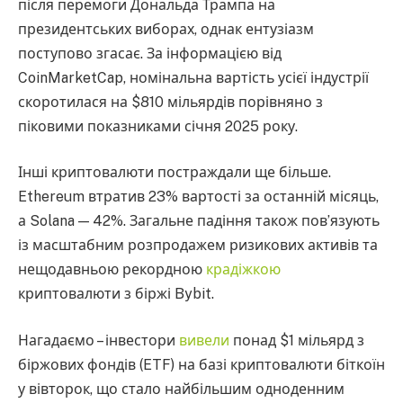
після перемоги Дональда Трампа на
президентських виборах, однак ентузіазм
поступово згасає. За інформацією від
CoinMarketCap, номінальна вартість усієї індустрії
скоротилася на $810 мільярдів порівняно з
піковими показниками січня 2025 року.
Інші криптовалюти постраждали ще більше.
Ethereum втратив 23% вартості за останній місяць,
а Solana — 42%. Загальне падіння також пов’язують
із масштабним розпродажем ризикових активів та
нещодавньою рекордною
крадіжкою
криптовалюти з біржі Bybit.
Нагадаємо – інвестори
вивели
понад $1 мільярд з
біржових фондів (ETF) на базі криптовалюти біткоїн
у вівторок, що стало найбільшим одноденним