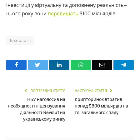
інвестиції у віртуальну та доповнену реальність –
цього року вони
перевищать
$100 мільярдів.
Технології
Facebook
Twitter
LinkedIn
WhatsApp
Email
Teleg
ПОПЕРЕДНЯ СТАТТЯ
НАСТУПНА СТАТТЯ
НБУ наголосив на
Крипторинок втратив
необхідності ліцензування
понад $800 мільярдів на
діяльності Revolut на
тлі загального спаду
українському ринку