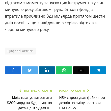
відтоком з моменту запуску цих інструментів у січні
минулого року. Загалом група біткоїн-фондів
втратила приблизно $2,1 мільярда протягом шести
днів поспіль, що є найдовшою серією відтоків з
червня минулого року.
Цифрові активи
Facebook
Twitter
LinkedIn
WhatsApp
Email
Teleg
ПОПЕРЕДНЯ СТАТТЯ
НАСТУПНА СТАТТЯ
Meta планує витратити
НБУ спростував фейки про
$200 млрд на будівництво
дозвіл на зміну власника
дата-центру для ШІ
БТА Банку