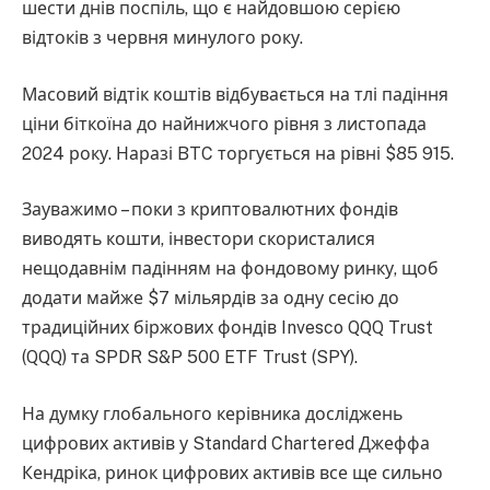
шести днів поспіль, що є найдовшою серією
відтоків з червня минулого року.
Масовий відтік коштів відбувається на тлі падіння
ціни біткоїна до найнижчого рівня з листопада
2024 року. Наразі BTC торгується на рівні $85 915.
Зауважимо – поки з криптовалютних фондів
виводять кошти, інвестори скористалися
нещодавнім падінням на фондовому ринку, щоб
додати майже $7 мільярдів за одну сесію до
традиційних біржових фондів Invesco QQQ Trust
(QQQ) та SPDR S&P 500 ETF Trust (SPY).
На думку глобального керівника досліджень
цифрових активів у Standard Chartered Джеффа
Кендріка, ринок цифрових активів все ще сильно