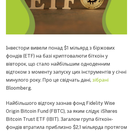
Інвестори вивели понад $1 мільярд з біржових
фондів (ETF) на базі криптовалюти біткоїн у
вівторок, що стало найбільшим одноденним
відтоком з моменту запуску цих інструментів у січні
минулого року. Про це свідчать дані,
зібрані
Bloomberg.
Найбільшого відтоку зазнав фонд Fidelity Wise
Origin Bitcoin Fund (FBTC), за яким слідує iShares
Bitcoin Trust ETF (IBIT). Загалом група біткоїн-
фондів втратила приблизно $2,1 мільярда протягом