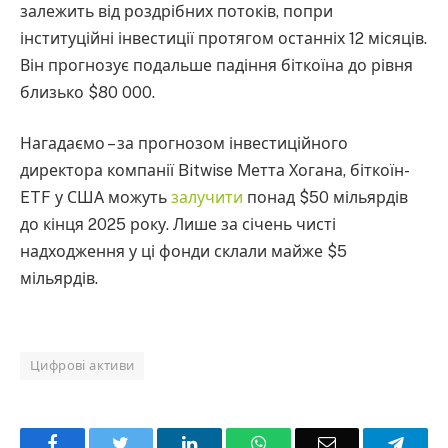
залежить від роздрібних потоків, попри
інституційні інвестиції протягом останніх 12 місяців.
Він прогнозує подальше падіння біткоїна до рівня
близько $80 000.
Нагадаємо – за прогнозом інвестиційного
директора компанії Bitwise Метта Хогана, біткоїн-
ETF у США можуть
залучити
понад $50 мільярдів
до кінця 2025 року. Лише за січень чисті
надходження у ці фонди склали майже $5
мільярдів.
Цифрові активи
Facebook
Twitter
LinkedIn
WhatsApp
Email
Teleg