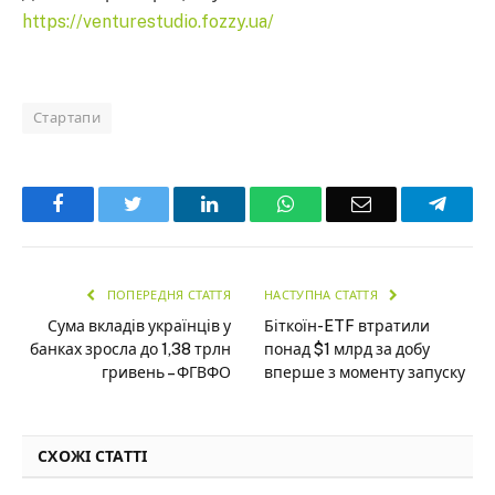
https://venturestudio.fozzy.ua/
Стартапи
Facebook
Twitter
LinkedIn
WhatsApp
Email
Teleg
ПОПЕРЕДНЯ СТАТТЯ
НАСТУПНА СТАТТЯ
Сума вкладів українців у
Біткоїн-ETF втратили
банках зросла до 1,38 трлн
понад $1 млрд за добу
гривень – ФГВФО
вперше з моменту запуску
СХОЖІ СТАТТІ