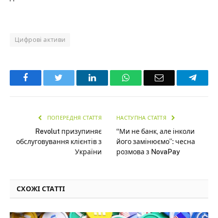
Цифрові активи
Facebook
Twitter
LinkedIn
WhatsApp
Email
Teleg
ПОПЕРЕДНЯ СТАТТЯ
НАСТУПНА СТАТТЯ
Revolut призупиняє
“Ми не банк, але інколи
обслуговування клієнтів з
його замінюємо”: чесна
України
розмова з NovaPay
СХОЖІ СТАТТІ