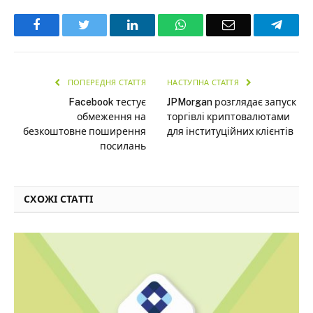
Facebook
Twitter
LinkedIn
WhatsApp
Email
Teleg
ПОПЕРЕДНЯ СТАТТЯ
НАСТУПНА СТАТТЯ
Facebook тестує
JPMorgan розглядає запуск
обмеження на
торгівлі криптовалютами
безкоштовне поширення
для інституційних клієнтів
посилань
СХОЖІ СТАТТІ