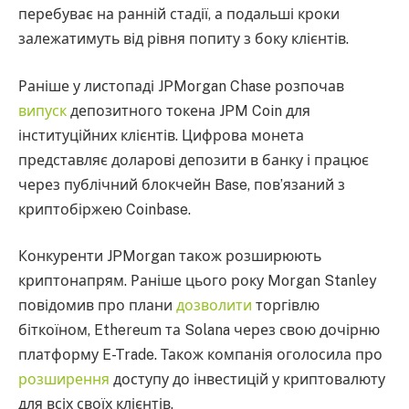
перебуває на ранній стадії, а подальші кроки
залежатимуть від рівня попиту з боку клієнтів.
Раніше у листопаді JPMorgan Chase розпочав
випуск
депозитного токена JPM Coin для
інституційних клієнтів. Цифрова монета
представляє доларові депозити в банку і працює
через публічний блокчейн Base, пов’язаний з
криптобіржею Coinbase.
Конкуренти JPMorgan також розширюють
криптонапрям. Раніше цього року Morgan Stanley
повідомив про плани
дозволити
торгівлю
біткоїном, Ethereum та Solana через свою дочірню
платформу E-Trade. Також компанія оголосила про
розширення
доступу до інвестицій у криптовалюту
для всіх своїх клієнтів.