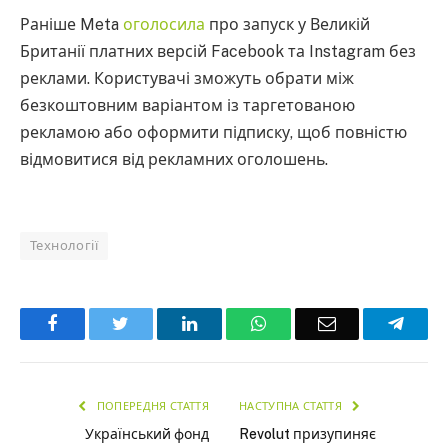
Раніше Meta
оголосила
про запуск у Великій
Британії платних версій Facebook та Instagram без
реклами. Користувачі зможуть обрати між
безкоштовним варіантом із таргетованою
рекламою або оформити підписку, щоб повністю
відмовитися від рекламних оголошень.
Технології
Facebook
Twitter
LinkedIn
WhatsApp
Email
Teleg
ПОПЕРЕДНЯ СТАТТЯ
НАСТУПНА СТАТТЯ
Український фонд
Revolut призупиняє