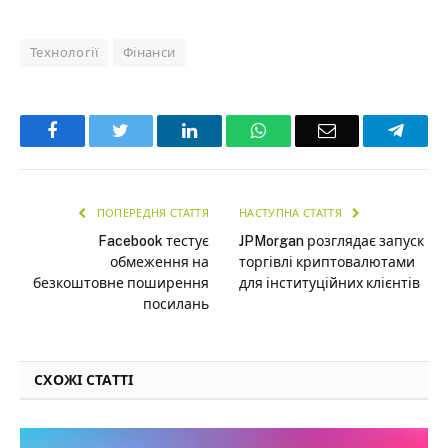
Технології
Фінанси
Facebook
Twitter
LinkedIn
WhatsApp
Email
Teleg
ПОПЕРЕДНЯ СТАТТЯ
НАСТУПНА СТАТТЯ
Facebook тестує
JPMorgan розглядає запуск
обмеження на
торгівлі криптовалютами
безкоштовне поширення
для інституційних клієнтів
посилань
СХОЖІ СТАТТІ