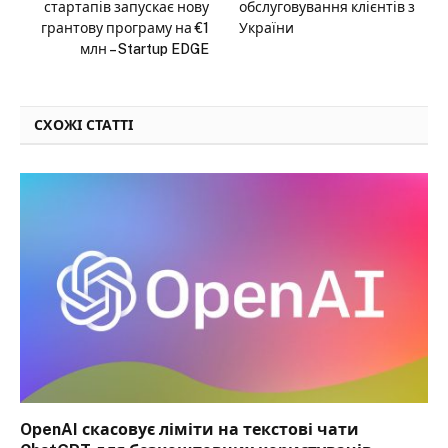
стартапів запускає нову
обслуговування клієнтів з
грантову програму на €1
України
млн – Startup EDGE
СХОЖІ СТАТТІ
OpenAI скасовує ліміти на текстові чати